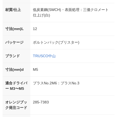
材質/仕上
低炭素鋼(SWCH)・表面処理：三価クロメート
仕上げ(白)
寸法(mm)L
12
パッケージ
ボルトンパック(ブリスター)
ブランド
TRUSCO中山
寸法(mm)d
M5
適合ドライバ
プラスNo.2M6：プラスNo.3
ー M3〜M5
オレンジブッ
285-7383
ク発注コード