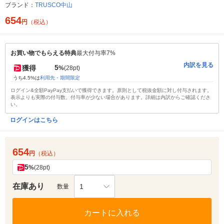
ブランド：
TRUSCO中山
654
円
（税込）
お買い物でもらえる特典
最大付与率7%
内訳を見る
5
獲得
%
(28pt)
うち4.5%は
利用先・期間限定
ログイン&全額PayPay支払いで獲得できます。原則として税抜金額に対し付与されます。
表示よりも実際の付与数、付与率が少ない場合があります。詳細は内訳からご確認くださ
い。
ログインはこちら
654
円
（税込）
5
%
(28pt)
在庫あり
1
数量
カートに入れる