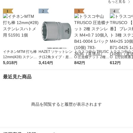
もっと見る
1
2
3
4
イチネンMTM 打ち棒
HAZET ソケットレン
トラスコ中山 TRUSC
トラスコ中山 T
12mm(#28) ステンレ
チ(12角タイプ・差込
O 圧造蝶ナット 2種
O 【売切廃番
スハトメ用 51591 1個
5,018
角12.7mm) 対辺寸法2
3,414
ステンレス M4×0.7 1
842
ス蝶ボルト 3
612
円
円
円
円
4mm 900Z-24 1個 43
0個入 B41-0004 1パ
ンレス M4×25
9-6448（直送品）
ック(10個) 783-3636
B71-0425 1
最近見た商品
（直送品）
個)（直送品）
商品を閲覧すると履歴が表示されます