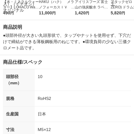
【水・ミネラルウォー
HAKU（ハク） メラ
アイリスフーズ 富士
アタックゼロ（A
ター】LOHACO Wate
ノフォーカスＩＶ 4
山の強炭酸水 ラベル
ZERO) ドラ
r（ロハコウォータ
490
5ｇ 資生堂 おまけ
11,000
レス 500ml 1箱（24
1,420
詰め替え メガ
5,820
円
円
円
円
ー）2L ラベルレス 1
付き
本入）
ボ 2300g 1
箱（5本入）（イチオ
個入) 洗濯洗剤
商品説明
シ） オリジナル
●頭部外径が大きい丸頭形状で、タップやナットを使用せず、下穴だ
けで締結ができる薄板鋼板用のねじです。●環境負荷の少ない三価ク
ロメート品です。
商品仕様/スペック
頭部径
10
（mm）
規格
RoHS2
生産国
日本
寸法
M5×12