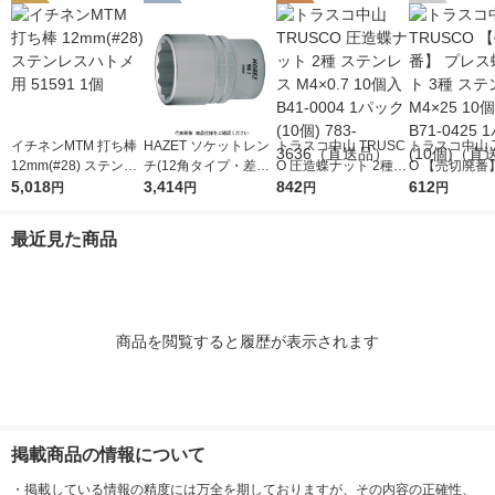
イチネンMTM 打ち棒
HAZET ソケットレン
トラスコ中山 TRUSC
トラスコ中山 T
12mm(#28) ステンレ
チ(12角タイプ・差込
O 圧造蝶ナット 2種
O 【売切廃番
スハトメ用 51591 1個
5,018
角12.7mm) 対辺寸法2
3,414
ステンレス M4×0.7 1
842
ス蝶ボルト 3
612
円
円
円
円
4mm 900Z-24 1個 43
0個入 B41-0004 1パ
ンレス M4×25
9-6448（直送品）
ック(10個) 783-3636
B71-0425 1
最近見た商品
（直送品）
個)（直送品）
商品を閲覧すると履歴が表示されます
掲載商品の情報について
・
掲載している情報の精度には万全を期しておりますが、その内容の正確性、