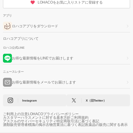
LOHACOをお気に入りストアに登録する
アプリ
ロハコアプリをダウンロード
ロハコアプリについて
ロハコ公式LINE
お得な最新情報をLINEでお届けします
ニュースレター
お得な最新情報をメールでお届けします
Instagram
X（旧Twitter）
ご利用上の注意
LOHACOプライバシーポリシー
カスタマーハラスメントに対する基本方針
ご利用規約
アスクルのサイバーセキュリティ
特定商取引法に基づく表記
酒類販売管理者標識の掲示
古物営業法に基づく表記
医薬品の販売に関する表示