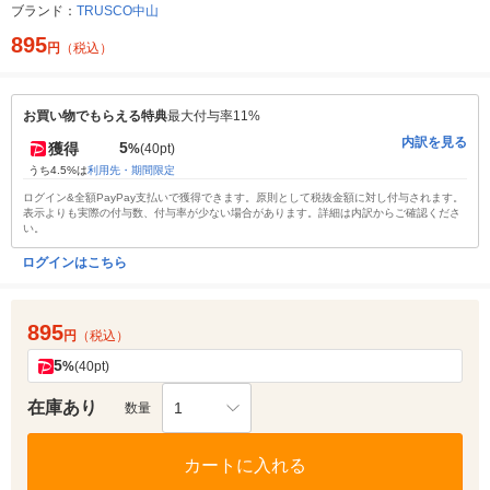
ブランド：
TRUSCO中山
895
円
（税込）
お買い物でもらえる特典
最大付与率11%
内訳を見る
5
獲得
%
(40pt)
うち4.5%は
利用先・期間限定
ログイン&全額PayPay支払いで獲得できます。原則として税抜金額に対し付与されます。
表示よりも実際の付与数、付与率が少ない場合があります。詳細は内訳からご確認くださ
い。
ログインはこちら
895
円
（税込）
5
%
(40pt)
在庫あり
1
数量
カートに入れる