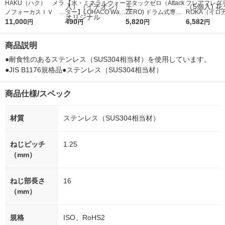
HAKU（ハク） メラ
【水・ミネラルウォー
アタックゼロ（Attack
フレアフレグラ
ノフォーカスＩＶ 4
ター】LOHACO Wate
ZERO) ドラム式専用
ROKA（イロ
5ｇ 資生堂 おまけ
11,000
r（ロハコウォータ
490
詰め替え メガジャン
5,820
イキッドリリ
6,582
円
円
円
円
付き
ー）2L ラベルレス 1
ボ 2300g 1セット（2
柔軟剤 詰め替
箱（5本入）（イチオ
個入) 洗濯洗剤 花王
大 1200ml 
商品説明
シ） オリジナル
（5個入) 花王
●耐食性のあるステンレス（SUS304相当材）を使用しています。
●JIS B1176規格品●ステンレス（SUS304相当材）
商品仕様/スペック
材質
ステンレス（SUS304相当材）
ねじピッチ
1.25
（mm）
ねじ部長さ
16
（mm）
規格
ISO、RoHS2