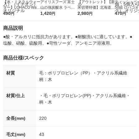
【水・ミネラルウォー
アイリスフーズ 富士
【アウトレット】【新
ティッシュペー
ター】LOHACO Wate
山の強炭酸水 ラベル
米切替特価】北海道産
50組 ロハコ
r（ロハコウォータ
490
レス 500ml 1箱（24
1,420
ななつぼし 無洗米 5k
2,980
ルソフトパッ
470
円
円
円
円
ー）2L ラベルレス 1
本入）
g 1袋 令和7年産 米 木
シュ フィオナ
箱（5本入）（イチオ
徳神糧 オリジナル
ナル 1セット
商品説明
シ） オリジナル
個：5個入×2
オリジナル
●酸・アルカリに抵抗力があります。●耐酸洗いに適しています。●
塩酸、硝酸、硫酸用。●苛性ソーダ、アンモニア溶液用。
商品仕様/スペック
材質
毛：ポリプロピレン（PP）・アクリル系繊維
柄：木
材質/仕上
・毛・ポリプロピレン(PP)・アクリル系繊維・
柄・木
全長(mm)
220
毛丈(mm)
43