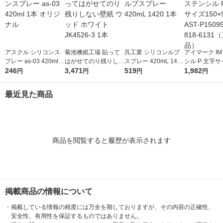
アスクル シリコンス
菊池襖紙工場 貼って
呉工業 シリコンルブ
アイマーク IM
プレー as-03 420ml 1
はがせてのり残りしな
スプレー 420mL 1420
シル P 文字サ
本 オリジナル
246
い壁紙 ウッド ホワイ
3,471
1本
519
×95mm AST-P
1,982
円
円
円
円
ト JK4526-3 1本
1枚 818-61
品）
最近見た商品
商品を閲覧すると履歴が表示されます
掲載商品の情報について
・
掲載している情報の精度には万全を期しておりますが、その内容の正確性、
安全性、有用性を保証するものではありません。