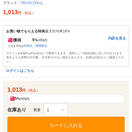
ブランド：
TRUSCO中山
1,013
円
（税込）
お買い物でもらえる特典
最大付与率16%
内訳を見る
5
獲得
%
(46pt)
うち4.5%は
利用先・期間限定
ログイン&全額PayPay支払いで獲得できます。原則として税抜金額に対し付与されます。
表示よりも実際の付与数、付与率が少ない場合があります。詳細は内訳からご確認くださ
い。
ログインはこちら
1,013
円
（税込）
5
%
(46pt)
在庫あり
1
数量
カートに入れる