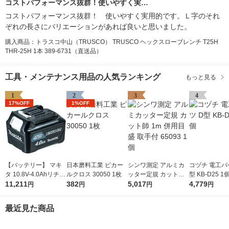
コストパフォーマンス抜群！使いやすく実…
コストパフォーマンス抜群！ 使いやすく実用的です。Ｌ字のそれ
ぞれの長さにバリエーションがあれば良いと思いました。
購入商品：トラスコ中山（TRUSCO） TRUSCO ヘックスローブレンチ T25H
THR-25H 1本 389-6731（直送品）
工具・メンテナンス用品の人気ランキング
もっと見る
1
2
3
4
17%OFF
1%OFF
【バッテリー】 マキ
日本磨料工業 ピカー
シンワ測定 アルミカ
コヅチ 電工バ
タ 10.8V-4.0Ahリチウ
ルクロス 30050 1枚
ッター定規 カット師
型 KB-D25 1
ムイオンバッテリ A-5
11,211
382
1m 併用目盛 取手付 6
5,017
4,779
円
円
円
円
9863 BL1040B 1個
5093 1個
最近見た商品