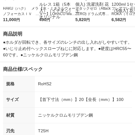
HAKU（ハク） メラ
【水・ミネラルウォー
アタックゼロ（Attack
フレアフレグラ
ノフォーカスＩＶ 4
ター】LOHACO Wate
ZERO) ドラム式専用
ROKA（イロ
5ｇ 資生堂 おまけ
11,000
r（ロハコウォータ
490
詰め替え メガジャン
5,820
イキッドリリ
6,582
円
円
円
円
付き
ー）2L ラベルレス 1
ボ 2300g 1セット（2
柔軟剤 詰め替
箱（5本入）（イチオ
個入) 洗濯洗剤 花王
大 1200ml 
商品説明
シ） オリジナル
（5個入) 花王
●ホルダが回転でき、各サイズのレンチの出し入れがしやすいです。
●いじり止め付ヘックスローブねじに対応します。●硬度はHRC55〜
60です。●ニッケルクロムモリブデン鋼
商品仕様/スペック
規格
RoHS2
サイズ
【首下寸法（mm）】20【全長（mm）】100
材質
ニッケルクロムモリブデン鋼
刃先
T25H