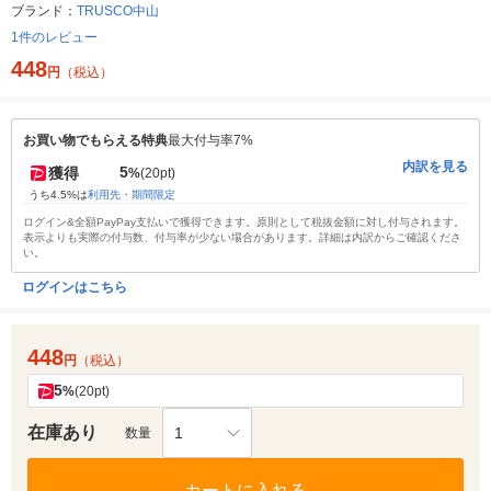
ブランド：
TRUSCO中山
1件のレビュー
448
円
（税込）
お買い物でもらえる特典
最大付与率7%
内訳を見る
5
獲得
%
(20pt)
うち4.5%は
利用先・期間限定
ログイン&全額PayPay支払いで獲得できます。原則として税抜金額に対し付与されます。
表示よりも実際の付与数、付与率が少ない場合があります。詳細は内訳からご確認くださ
い。
ログインはこちら
448
円
（税込）
5
%
(20pt)
在庫あり
1
数量
カートに入れる