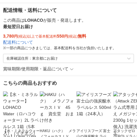
配送情報・送料について
この商品は
LOHACO
が販売・発送します。
最短翌日お届け
3,780
550
無料
円
(税込)以上で基本配送料
円
(税込)
配送料について
※
一部の商品につきましては、基本配送料を当社が負担いたします。
在庫確認住所：東京都にお届け
賞味期限/使用期限・返品について
こちらの商品もおすすめ
【水・ミネラルウォー
HAKU（ハク） メラ
アイリスフーズ 富士
アタックゼロ（A
ター】LOHACO Wate
ノフォーカスＩＶ 4
山の強炭酸水 ラベル
ZERO) ドラ