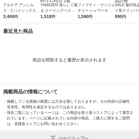
アルケア アンシル
YAMAZEN 濡らして着
フィフティ・ヴィジョ
SALE 無印良
ク・2 ハイソックス
る クーリングベスト
ナリー シャワーキャ
イ草スリッパ 
ブラックM 18473 1個
3,400
ファン付きウェア用イ
1,518
ップ FVMC-001 1個
1,590
ＸＬ ２６．５
990
円
円
円
円
ンナーベスト グレー
（100枚入）
ｃｍ用 チャコ
KF1-CV(G) 1着
レー 良品計画
最近見た商品
商品を閲覧すると履歴が表示されます
掲載商品の情報について
・
掲載している情報の精度には万全を期しておりますが、その内容の正確性、
安全性、有用性を保証するものではありません。
・
現在ご覧になっているページは、この商品を取り扱うストアによって運営さ
れています。ページに記載されている内容や商品、ご購入に関するご質問
は、直接各ストアにお問い合わせください。
ページトップへ