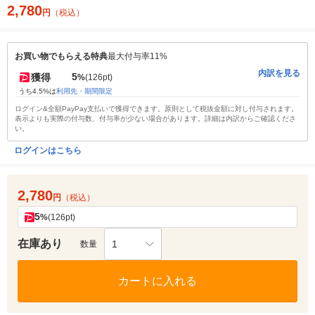
2,780
円
（税込）
お買い物でもらえる特典
最大付与率11%
内訳を見る
5
獲得
%
(126pt)
うち4.5%は
利用先・期間限定
ログイン&全額PayPay支払いで獲得できます。原則として税抜金額に対し付与されます。
表示よりも実際の付与数、付与率が少ない場合があります。詳細は内訳からご確認くださ
い。
ログインはこちら
2,780
円
（税込）
5
%
(126pt)
在庫あり
1
数量
カートに入れる