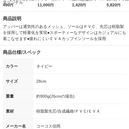
r（ロハコウォータ
490
5ｇ 資生堂 おまけ
11,000
レス 500ml 1箱（24
1,420
詰め替え メガ
5,820
円
円
円
円
ー）2L ラベルレス 1
付き
本入）
ボ 2300g 1
箱（5本入）（イチオ
個入) 洗濯洗剤
商品説明
シ） オリジナル
アッパーは通気性のあるメッシュ、ソールはＰＶＣ、先芯は樹脂製
を採用して軽量化を実現●スポーティーなデザインはカジュアルにも
着こなせます●疲れにくいＥＶＡカップインソールを採用
商品仕様/スペック
カラー
ネイビー
サイズ
28cm
重量
約900g(26cmの場合)
素材
樹脂製先芯/合成繊維/ＰＶＣ/ＥＶＡ
メーカー名
コーコス信岡