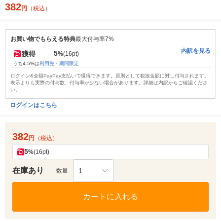
382
円
（税込）
お買い物でもらえる特典
最大付与率7%
内訳を見る
5
獲得
%
(16pt)
うち4.5%は
利用先・期間限定
ログイン&全額PayPay支払いで獲得できます。原則として税抜金額に対し付与されます。
表示よりも実際の付与数、付与率が少ない場合があります。詳細は内訳からご確認くださ
い。
ログインはこちら
382
円
（税込）
5
%
(16pt)
在庫あり
1
数量
カートに入れる