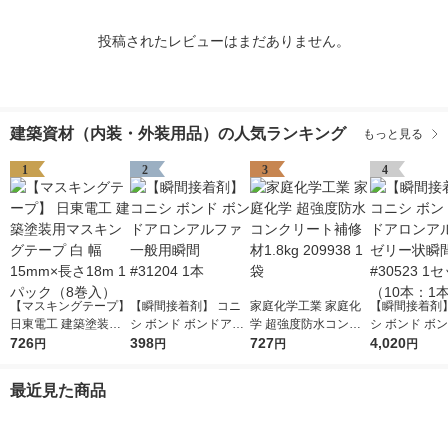
投稿されたレビューはまだありません。
建築資材（内装・外装用品）の人気ランキング
もっと見る
1
2
3
4
【マスキングテープ】
【瞬間接着剤】 コニ
家庭化学工業 家庭化
【瞬間接着剤】
日東電工 建築塗装用
シ ボンド ボンドアロ
学 超強度防水コンク
シ ボンド ボ
マスキングテープ 白
726
ンアルファ一般用瞬間
398
リート補修材1.8kg 20
727
ンアルフアゼ
4,020
円
円
円
円
幅15mm×長さ18m 1
#31204 1本
9938 1袋
間 #30523 
パック（8巻入）
（10本：1本×
最近見た商品