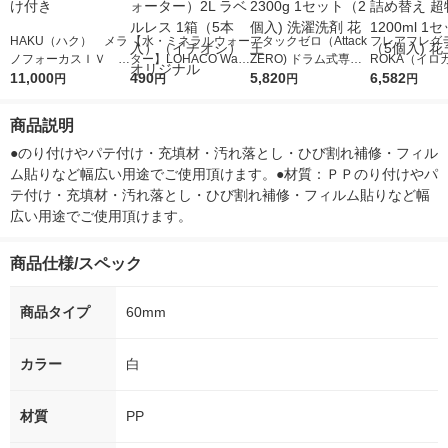
HAKU（ハク） メラ
【水・ミネラルウォー
アタックゼロ（Attack
フレアフレグラ
ノフォーカスＩＶ 4
ター】LOHACO Wate
ZERO) ドラム式専用
ROKA（イロ
5ｇ 資生堂 おまけ
11,000
r（ロハコウォータ
490
詰め替え メガジャン
5,820
イキッドリリ
6,582
円
円
円
円
付き
ー）2L ラベルレス 1
ボ 2300g 1セット（2
柔軟剤 詰め替
箱（5本入）（イチオ
個入) 洗濯洗剤 花王
大 1200ml 
商品説明
シ） オリジナル
（5個入) 花王
●のり付けやパテ付け・充填材・汚れ落とし・ひび割れ補修・フィル
ム貼りなど幅広い用途でご使用頂けます。●材質：ＰＰのり付けやパ
テ付け・充填材・汚れ落とし・ひび割れ補修・フィルム貼りなど幅
広い用途でご使用頂けます。
商品仕様/スペック
商品タイプ
60mm
カラー
白
材質
PP