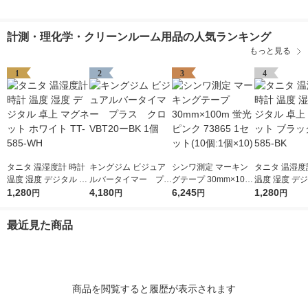
計測・理化学・クリーンルーム用品の人気ランキング
もっと見る
1
2
3
4
タニタ 温湿度計 時計
キングジム ビジュア
シンワ測定 マーキン
タニタ 温湿度
温度 湿度 デジタル 卓
ルバータイマー プラ
グテープ 30mm×100
温度 湿度 デジ
上 マグネット ホワイ
1,280
ス クロ VBT20ーBK
4,180
m 蛍光ピンク 73865
6,245
上 マグネット
1,280
円
円
円
円
ト TT-585-WH
1個
1セット(10個:1個×10)
ク TT-585-BK
最近見た商品
商品を閲覧すると履歴が表示されます