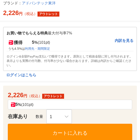
ブランド：
アドバンテック東洋
2,226
円
（税込）
アウトレット
お買い物でもらえる特典
最大付与率7%
内訳を見る
5
獲得
%
(101pt)
うち4.5%は
利用先・期間限定
ログイン&全額PayPay支払いで獲得できます。原則として税抜金額に対し付与されます。
表示よりも実際の付与数、付与率が少ない場合があります。詳細は内訳からご確認くださ
い。
ログインはこちら
2,226
円
（税込）
アウトレット
5
%
(101pt)
在庫あり
1
数量
カートに入れる