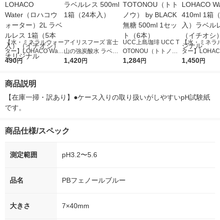
【水・ミネラルウォー
アイリスフーズ 富士
UCC上島珈琲 UCC T
【水・ミネラ
ター】LOHACO Wate
山の強炭酸水 ラベル
OTONOU（トトノ
ター】LOHACO
r（ロハコウォータ
490
レス 500ml 1箱（24
1,420
ウ） by BLACK無糖 5
1,284
r 410ml 1箱
1,450
円
円
円
円
ー）2L ラベルレス 1
本入）
00ml 1セット（6本）
入）ラベルレ
箱（5本入）（イチオ
オシ） オリジ
商品説明
シ） オリジナル
【在庫一掃・訳あり】●ケース入りの取り扱いがしやすいpH試験紙
です。
商品仕様/スペック
測定範囲
pH3.2〜5.6
品名
PBフェノールブルー
大きさ
7×40mm