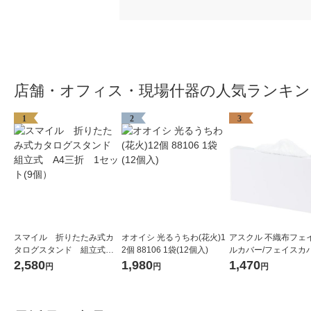
店舗・オフィス・現場什器の人気ランキン
1
2
3
スマイル 折りたたみ式カ
オオイシ 光るうちわ(花火)1
アスクル 不織布フェ
タログスタンド 組立式 A
2個 88106 1袋(12個入)
ルカバー/フェイスカバ
4三折 1セット(9個）
リジナル
2,580
1,980
1,470
円
円
円