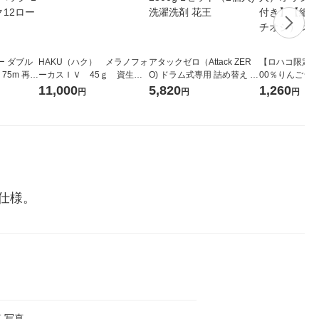
ー ダブル
HAKU（ハク） メラノフォ
アタックゼロ（Attack ZER
【ロハコ限定】
生
ーカスＩＶ 45ｇ 資生
O) ドラム式専用 詰め替え メ
00％りんごジュー
ィフラワー
堂 おまけ付き
ガジャンボ 2300g 1セット
箱（18本入）
11,000
5,820
1,260
円
円
円
パック12
（2個入) 洗濯洗剤 花王
【クイズ付き】
り
ク】（イチオシ
ル
仕様。
 写真