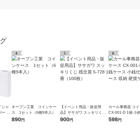
グ
4
5
6
イシャ
オープン工業 コインケー
【イベント用品・販促用
カール事務器 コ
ー オ
ス 1セット（6種9本入）
品】ササガワ スッキリくじ
CX-001-D 1個 
残念賞 5-728 1冊（100枚）
銭仕分けケース 収
890
900
598
円
円
円
ース