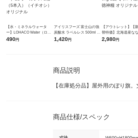
【水・ミネラルウォータ
アイリスフーズ 富士山の強
【アウトレット】【
ー】LOHACO Water（ロハ
炭酸水 ラベルレス 500ml 1
替特価】北海道産な
コウォーター）2L ラベルレ
箱（24本入）
し 無洗米 5kg 1袋 
490
1,420
2,980
円
円
円
ス 1箱（5本入）（イチオ
米 木徳神糧 オリジナ
シ） オリジナル
商品説明
【在庫処分品】屋外用のぼり旗。
商品仕様/スペック
寸法
W600×H1800m