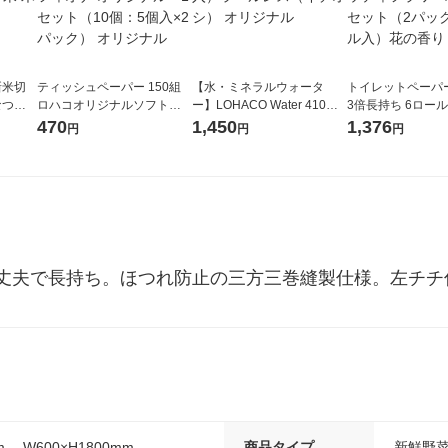
新米切
ティッシュペーパー 150組
【水・ミネラルウォータ
トイレットペーパ
なつぼ
ロハコオリジナルソフトパ
ー】LOHACO Water 410ml
3倍長持ち 6ロール 75m 再
令和7年産
ックティッシュ フィオナ オ
1箱（20本入）ラベルレス
紙配合 スコッテ
470
1,450
1,376
円
円
円
ル
リジナル 1セット（10個：
（イチオシ） オリジナル
パック 1セット（2
5個入×2パック） オリジナ
ロール入）花の香
ル
丈夫で長持ち。ほつれ防止の三方三巻縫製仕様。左チチ
m 、W600×H1800mm
商品タイプ
新鮮野菜