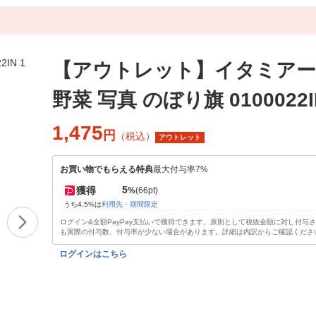
【アウトレット】イタミアー
野菜 写真 のぼり旗 0100022I
1,475
円
（税込）
アウトレット
お買い物でもらえる特典
最大付与率7%
5
獲得
%
(66pt)
うち4.5%は
利用先・期間限定
ログイン&全額PayPay支払いで獲得できます。原則として税抜金額に対し付与
も実際の付与数、付与率が少ない場合があります。詳細は内訳からご確認くださ
ログインはこちら