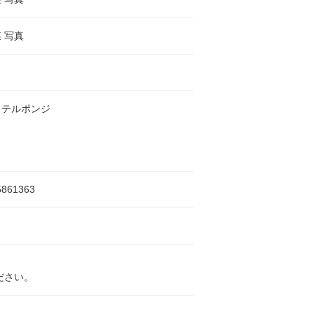
 写真
ステルポンジ
5861363
ださい。