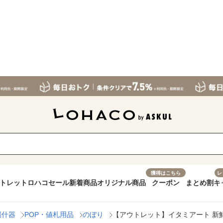
獲得はこちら
レ
トレット
ロハコセール
新着商品
オリジナル商品
クーポン
まとめ割
キ
場什器
POP・値札用品
のぼり
【アウトレット】イタミアート 新鮮野菜