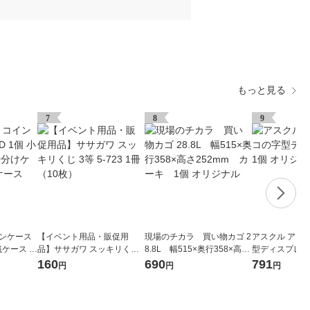
もっと見る
7
8
9
インケース
【イベント用品・販促用
現場のチカラ 買い物カゴ 2
アスクル アク
小銭ケース 小
品】ササガワ スッキリくじ
8.8L 幅515×奥行358×高さ
型ディスプレイL
納 硬貨ケ
3等 5-723 1冊（10枚）
252mm カーキ 1個 オリ
ナル
160
690
791
円
円
円
ジナル