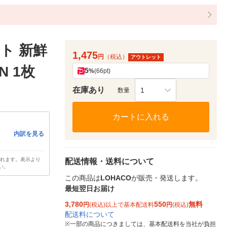
ト 新鮮
1,475
円
（税込）
アウトレット
N 1枚
5
%
(66pt)
在庫あり
1
数量
カートに入れる
内訳を見る
されます。表示より
配送情報・送料について
い。
この商品は
LOHACO
が販売・発送します。
最短翌日お届け
3,780
550
無料
円
(税込)以上で基本配送料
円
(税込)
配送料について
※
一部の商品につきましては、基本配送料を当社が負担