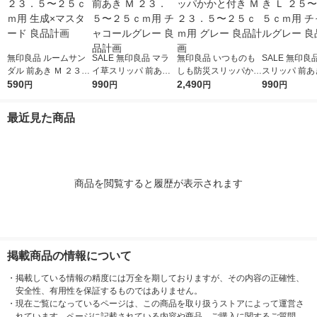
無印良品 ルームサン
SALE 無印良品 マラ
無印良品 いつものも
SALE 無印良
ダル 前あき Ｍ ２３．
イ草スリッパ 前あき
しも防災スリッパかか
スリッパ 前あき
５〜２５ｃｍ用 生成×
590
Ｍ ２３．５〜２５ｃ
990
と付き Ｍ ２３．５〜
2,490
５〜２６．５
990
円
円
円
円
マスタード 良品計画
ｍ用 チャコールグレ
２５ｃｍ用 グレー 良
チャコールグレ
ー 良品計画
品計画
品計画
最近見た商品
商品を閲覧すると履歴が表示されます
掲載商品の情報について
・
掲載している情報の精度には万全を期しておりますが、その内容の正確性、
安全性、有用性を保証するものではありません。
・
現在ご覧になっているページは、この商品を取り扱うストアによって運営さ
れています。ページに記載されている内容や商品、ご購入に関するご質問