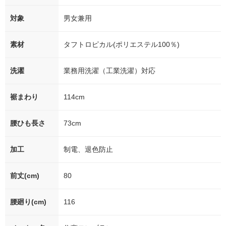
対象
男女兼用
素材
タフトロピカル(ポリエステル100％)
洗濯
業務用洗濯（工業洗濯）対応
裾まわり
114cm
腰ひも長さ
73cm
加工
制電、退色防止
前丈(cm)
80
腰廻り(cm)
116