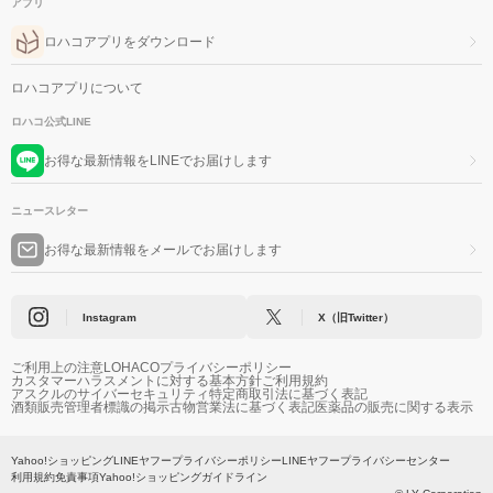
アプリ
ロハコアプリをダウンロード
ロハコアプリについて
ロハコ公式LINE
お得な最新情報をLINEでお届けします
ニュースレター
お得な最新情報をメールでお届けします
Instagram
X（旧Twitter）
ご利用上の注意
LOHACOプライバシーポリシー
カスタマーハラスメントに対する基本方針
ご利用規約
アスクルのサイバーセキュリティ
特定商取引法に基づく表記
酒類販売管理者標識の掲示
古物営業法に基づく表記
医薬品の販売に関する表示
Yahoo!ショッピング
LINEヤフープライバシーポリシー
LINEヤフープライバシーセンター
利用規約
免責事項
Yahoo!ショッピングガイドライン