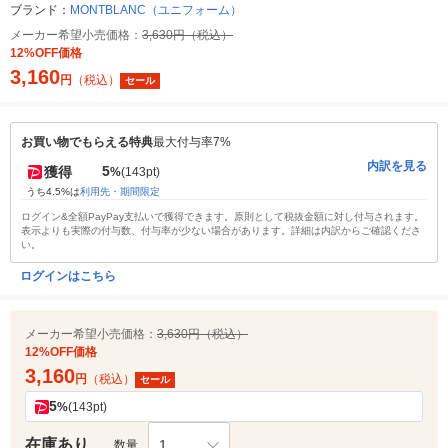
ブランド：
MONTBLANC（ユニフォーム）
メーカー希望小売価格：
3,630円（税込）
12%OFF価格
3,160
円
（税込）
セール
お買い物でもらえる特典
最大付与率7%
内訳を見る
5
獲得
%
(143pt)
うち4.5%は
利用先・期間限定
ログイン&全額PayPay支払いで獲得できます。原則として税抜金額に対し付与されます。
表示よりも実際の付与数、付与率が少ない場合があります。詳細は内訳からご確認くださ
い。
ログインはこちら
メーカー希望小売価格：
3,630円（税込）
12%OFF価格
3,160
円
（税込）
セール
5
%
(143pt)
在庫あり
1
数量