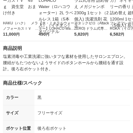
HAKU（ハク） メラ
【水・ミネラルウォー
アタックゼロ（Attack
フレアフレグラ
ノフォーカスＩＶ 4
ター】LOHACO Wate
ZERO) ドラム式専用
ROKA（イロ
5ｇ 資生堂 おまけ
11,000
r（ロハコウォータ
490
詰め替え メガジャン
5,820
イキッドリリ
6,582
円
円
円
円
付き
ー）2L ラベルレス 1
ボ 2300g 1セット（2
柔軟剤 詰め替
箱（5本入）（イチオ
個入) 洗濯洗剤 花王
大 1200ml 
商品説明
シ） オリジナル
（5個入) 花王
塩素消毒や工業洗濯に強いタフな素材を使用したサロンエプロン。
腰紐がもたつかないようサイドのボタンホールから腰紐を通す設
計。後ろ右ポケット付き。
商品仕様/スペック
カラー
黒
サイズ
フリーサイズ
ポケット位置
後ろ右ポケット