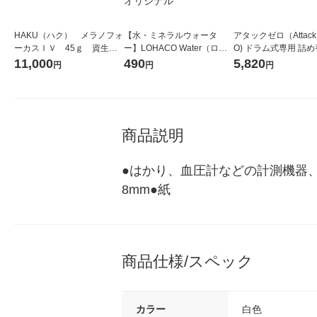
HAKU（ハク） メラノフォ
【水・ミネラルウォータ
アタックゼロ（Attack
ーカスＩＶ 45ｇ 資生
ー】LOHACO Water（ロハ
O) ドラム式専用 詰め
堂 おまけ付き
コウォーター）2L ラベルレ
ガジャンボ 2300g 1
11,000
490
5,820
円
円
円
ス 1箱（5本入）（イチオ
（2個入) 洗濯洗剤 花
シ） オリジナル
商品説明
●はかり、血圧計などの計測機器、
8mm●紙
商品仕様/スペック
カラー
白色