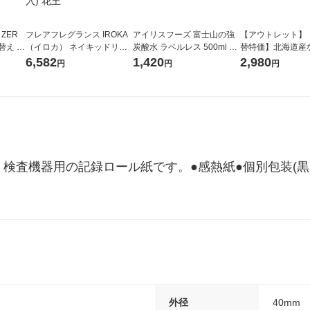
 ZER
フレアフレグランス IROKA
アイリスフーズ 富士山の強
【アウトレット】
替え メ
（イロカ） ネイキッドリリ
炭酸水 ラベルレス 500ml 1
替特価】北海道産
セット
ーの香り 柔軟剤 詰め替え 超
箱（24本入）
し 無洗米 5kg 1
6,582
1,420
2,980
円
円
円
王
特大 1200ml 1セット（5個
米 木徳神糧 オリ
入) 花王
検査機器用の記録ロール紙です。●感熱紙●個別包装(黒
外径
40mm