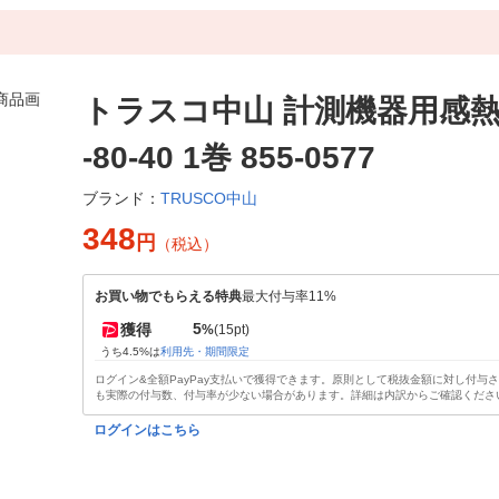
トラスコ中山 計測機器用感熱紙
-80-40 1巻 855-0577
TRUSCO中山
ブランド：
348
円
（税込）
お買い物でもらえる特典
最大付与率11%
5
獲得
%
(15pt)
うち4.5%は
利用先・期間限定
ログイン&全額PayPay支払いで獲得できます。原則として税抜金額に対し付与
も実際の付与数、付与率が少ない場合があります。詳細は内訳からご確認くださ
ログインはこちら