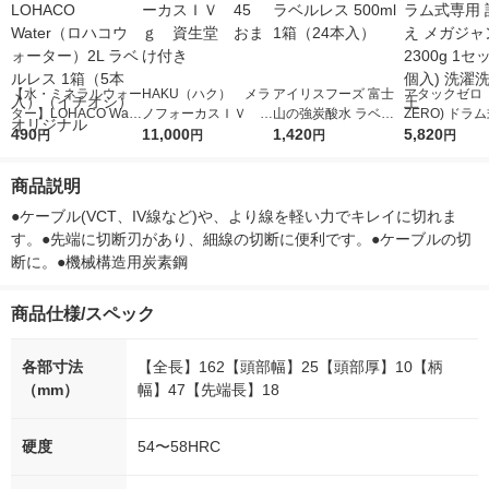
【水・ミネラルウォー
HAKU（ハク） メラ
アイリスフーズ 富士
アタックゼロ（A
ター】LOHACO Wate
ノフォーカスＩＶ 4
山の強炭酸水 ラベル
ZERO) ドラ
r（ロハコウォータ
490
5ｇ 資生堂 おまけ
11,000
レス 500ml 1箱（24
1,420
詰め替え メガ
5,820
円
円
円
円
ー）2L ラベルレス 1
付き
本入）
ボ 2300g 1
箱（5本入）（イチオ
個入) 洗濯洗剤
商品説明
シ） オリジナル
●ケーブル(VCT、IV線など)や、より線を軽い力でキレイに切れま
す。●先端に切断刃があり、細線の切断に便利です。●ケーブルの切
断に。●機械構造用炭素鋼
商品仕様/スペック
各部寸法
【全長】162【頭部幅】25【頭部厚】10【柄
（mm）
幅】47【先端長】18
硬度
54〜58HRC