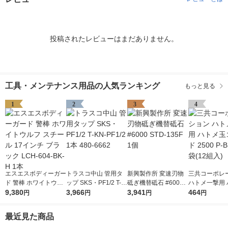
投稿されたレビューはまだありません。
工具・メンテナンス用品の人気ランキング
もっと見る
1
2
3
4
エスエスボディーガー
トラスコ中山 管用タ
新興製作所 変速刃物
三共コーポレ
ド 警棒 ホワイトウル
ップ SKS・PF1/2 T-K
砥ぎ機替砥石 #6000
ハトメ一撃用 
フ スチール 17インチ
9,380
N-PF1/2 1本 480-666
3,966
STD-135F 1個
3,941
玉ゴールド 250
464
円
円
円
円
ブラック LCH-604-B
2
SD 1袋(12組入
K-H 1本
最近見た商品