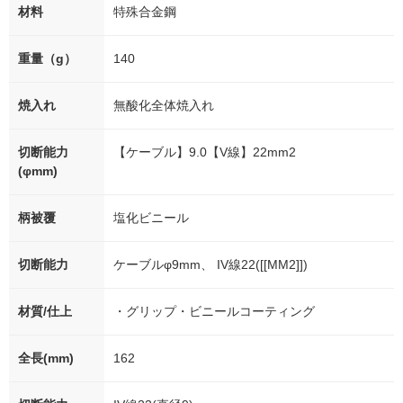
材料
特殊合金鋼
重量（g）
140
焼入れ
無酸化全体焼入れ
切断能力
【ケーブル】9.0【V線】22mm2
(φmm)
柄被覆
塩化ビニール
切断能力
ケーブルφ9mm、 IV線22([[MM2]])
材質/仕上
・グリップ・ビニールコーティング
全長(mm)
162