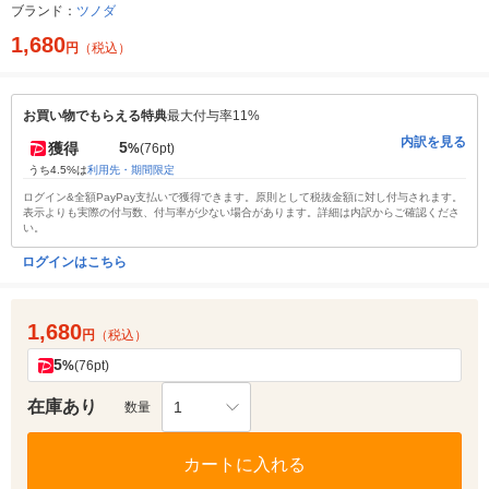
ブランド：
ツノダ
1,680
円
（税込）
お買い物でもらえる特典
最大付与率11%
内訳を見る
5
獲得
%
(76pt)
うち4.5%は
利用先・期間限定
ログイン&全額PayPay支払いで獲得できます。原則として税抜金額に対し付与されます。
表示よりも実際の付与数、付与率が少ない場合があります。詳細は内訳からご確認くださ
い。
ログインはこちら
1,680
円
（税込）
5
%
(76pt)
在庫あり
1
数量
カートに入れる