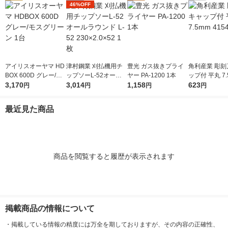
46%OFF
アイリスオーヤマ HD
津村鋼業 刈払機用チ
豊光 ガス抜きプライ
角利産業 彫刻
BOX 600D グレー/モ
ップソーL-52オール
ヤー PA-1200 1本
ップ付 平丸 7.
スグリーン 1台
3,170
ラウンド L-52 230×2.
3,014
1,158
541 1個
623
円
円
円
円
0×52 1枚
最近見た商品
商品を閲覧すると履歴が表示されます
掲載商品の情報について
・
掲載している情報の精度には万全を期しておりますが、その内容の正確性、