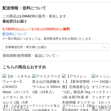
配送情報・送料について
この商品は
LOHACO
が販売・発送します。
最短翌日お届け
3,780
550
無料
円
(税込)以上で基本配送料
円
(税込)
配送料について
※
一部の商品につきましては、基本配送料を当社が負担いたします。
在庫確認住所：東京都にお届け
賞味期限/使用期限・返品について
こちらの商品もおすすめ
【水・ミネラルウォー
アイリスフーズ 富士
【アウトレット】【新
ティッシュペー
ター】LOHACO Wate
山の強炭酸水 ラベル
米切替特価】北海道産
50組 ロハコ