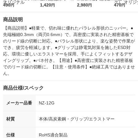
r（ロハコウォータ
490
レス 500ml 1箱（24
1,420
ななつぼし 無洗米 5k
2,980
ルソフトパッ
470
円
円
円
円
ー）2L ラベルレス 1
本入）
g 1袋 令和7年産 米 木
シュ フィオナ
箱（5本入）（イチオ
徳神糧 オリジナル
ナル 1セット
商品説明
シ） オリジナル
個：5個入×2
オリジナル
【商品説明】●軽量で、切れ味に優れたパラレル形状のニッパー。●
先端極細0.3mm（両刃0.6mm）で、高密度に実装された精密基板で
のリード線の切断に対応。●パラレル形状により、楽な姿勢で作業が
でき、疲労を軽減します。●グリップは静電気対策を施したESD対
応。環境に優しいエラストマーを採用、手によくフィットするデザ
イングリップ。●バネ付き。【用途】●高密度に実装された精密基板
でのリード線の切断に。【注意・使用条件】●絶縁工具ではありませ
ん。
商品仕様/スペック
メーカー品番
NZ-12G
材質
本体/高炭素鋼・グリップ/エラストマー
仕様
RoHS適合製品