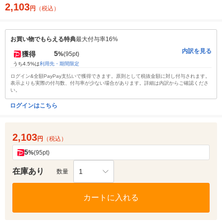
2,103
円
（税込）
お買い物でもらえる特典
最大付与率16%
内訳を見る
5
獲得
%
(95pt)
うち4.5%は
利用先・期間限定
ログイン&全額PayPay支払いで獲得できます。原則として税抜金額に対し付与されます。
表示よりも実際の付与数、付与率が少ない場合があります。詳細は内訳からご確認くださ
い。
ログインはこちら
2,103
円
（税込）
5
%
(95pt)
在庫あり
1
数量
カートに入れる