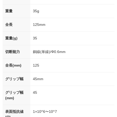
重量
35g
全長
125mm
重量(g)
35
切断能力
銅線(単線)/Φ0.6mm
全長(mm)
125
グリップ幅
45mm
グリップ幅
45
(mm)
表面抵抗値
1×10^6〜10^7