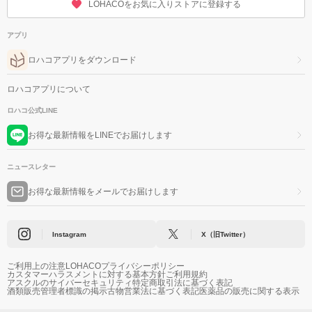
LOHACOをお気に入りストアに登録する
アプリ
ロハコアプリをダウンロード
ロハコアプリについて
ロハコ公式LINE
お得な最新情報をLINEでお届けします
ニュースレター
お得な最新情報をメールでお届けします
Instagram
X（旧Twitter）
ご利用上の注意
LOHACOプライバシーポリシー
カスタマーハラスメントに対する基本方針
ご利用規約
アスクルのサイバーセキュリティ
特定商取引法に基づく表記
酒類販売管理者標識の掲示
古物営業法に基づく表記
医薬品の販売に関する表示