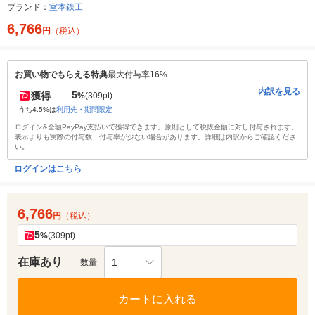
ブランド：
室本鉄工
6,766
円
（税込）
お買い物でもらえる特典
最大付与率16%
内訳を見る
5
獲得
%
(309pt)
うち4.5%は
利用先・期間限定
ログイン&全額PayPay支払いで獲得できます。原則として税抜金額に対し付与されます。
表示よりも実際の付与数、付与率が少ない場合があります。詳細は内訳からご確認くださ
い。
ログインはこちら
6,766
円
（税込）
5
%
(309pt)
在庫あり
1
数量
カートに入れる