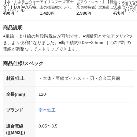
【水・ミネラルウォー
アイリスフーズ 富士
【アウトレット】【新
ティッシュペー
ター】LOHACO Wate
山の強炭酸水 ラベル
米切替特価】北海道産
50組 ロハコ
r（ロハコウォータ
490
レス 500ml 1箱（24
1,420
ななつぼし 無洗米 5k
2,980
ルソフトパッ
470
円
円
円
円
ー）2L ラベルレス 1
本入）
g 1袋 令和7年産 米 木
シュ フィオナ
箱（5本入）（イチオ
徳神糧 オリジナル
ナル 1セット
商品説明
シ） オリジナル
個：5個入×2
オリジナル
●単線・より線の無段階脱皮が可能です。●切断刃と寸法アタリがつ
き、より便利になりました。●断面積約0.05〜3.5mm［［の2乗]]の
電線が調整なしでストリップできます。
商品仕様/スペック
材質/仕上
・本体・亜鉛ダイカスト・刃・合金工具鋼
全長(mm)
120
ブランド
室本鉄工
適合電線
0.05〜3.5
([[MM2]])