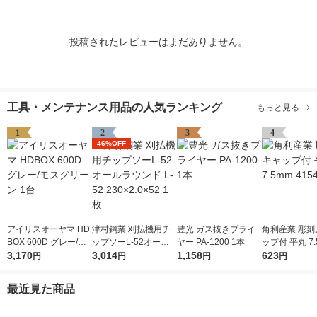
投稿されたレビューはまだありません。
工具・メンテナンス用品の人気ランキング
もっと見る
1
2
3
4
46%OFF
アイリスオーヤマ HD
津村鋼業 刈払機用チ
豊光 ガス抜きプライ
角利産業 彫刻
BOX 600D グレー/モ
ップソーL-52オール
ヤー PA-1200 1本
ップ付 平丸 7.
スグリーン 1台
3,170
ラウンド L-52 230×2.
3,014
1,158
541 1個
623
円
円
円
円
0×52 1枚
最近見た商品