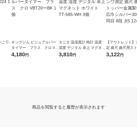
ご C-
キングジム ビジュアルバー
タニタ 温湿度計 時計 温度
【アウトレット】
タイマー プラス クロ VB
湿度 デジタル 卓上 マグネッ
定 曲尺 曲尺用ス
T20ーBK 1個
ト ホワイト TT-585-WH 3個
属製付 厚手広巾シ
4,180
3,810
3,122
円
円
円
m 表裏同目 8段 JIS 
個
商品を閲覧すると履歴が表示されます