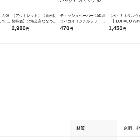
山の強
【アウトレット】【新米切
ティッシュペーパー 150組
【水・ミネラルウ
ml 1
替特価】北海道産ななつぼ
ロハコオリジナルソフトパ
ー】LOHACO Wate
し 無洗米 5kg 1袋 令和7年産
ックティッシュ フィオナ オ
1箱（20本入）ラ
2,980
470
1,450
円
円
円
米 木徳神糧 オリジナル
リジナル 1セット（10個：
（イチオシ） オ
5個入×2パック） オリジナ
ル
材質
金網・枠/