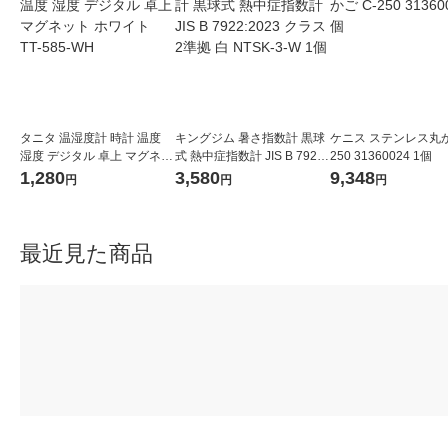
タニタ 温湿度計 時計 温度
キングジム 暑さ指数計 黒球
ケニス ステンレス丸か
湿度 デジタル 卓上 マグネッ
式 熱中症指数計 JIS B 7922:
250 31360024 1個
ト ホワイト TT-585-WH
2023 クラス2準拠 白 NTSK-
1,280
3,580
9,348
円
円
円
3-W 1個
最近見た商品