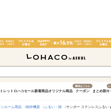
獲得はこちら
レ
トレット
ロハコセール
新着商品
オリジナル商品
クーポン
まとめ割
キ
ーンルーム用品
粉砕機器
ふるい・篩
サンポー ステンレスふるい φ75×