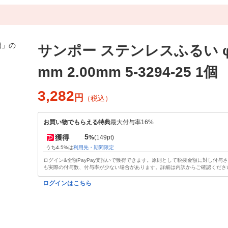
サンポー ステンレスふるい φ7
mm 2.00mm 5-3294-25 1個
3,282
円
（税込）
お買い物でもらえる特典
最大付与率16%
5
獲得
%
(149pt)
うち4.5%は
利用先・期間限定
ログイン&全額PayPay支払いで獲得できます。原則として税抜金額に対し付与
も実際の付与数、付与率が少ない場合があります。詳細は内訳からご確認くださ
ログインはこちら