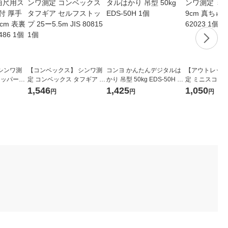
シンワ測
【コンベックス】 シンワ測
コンヨ かんたんデジタルは
【アウトレット
トッパー金
定 コンベックス タフギア セ
かり 吊型 50kg EDS-50H 1
定 ミニスコヤ 
ルバー30c
ルフストップ 25ー5.5m JIS
個
台付 62023 1個
1,546
1,425
1,050
円
円
円
12486 1
80815 1個