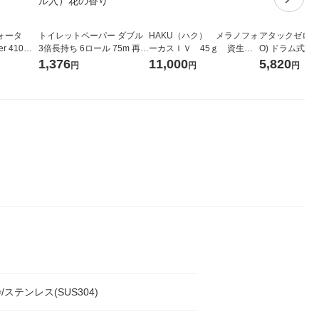
ォータ
トイレットペーパー ダブル
HAKU（ハク） メラノフォ
アタックゼロ（At
r 410ml
3倍長持ち 6ロール 75m 再生
ーカスＩＶ 45ｇ 資生
O) ドラム式専
ベルレス
紙配合 スコッティフラワー
堂 おまけ付き
ガジャンボ 230
1,376
11,000
5,820
円
円
円
リジナル
パック 1セット（2パック12
（2個入) 洗濯
ロール入）花の香り
ステンレス(SUS304)