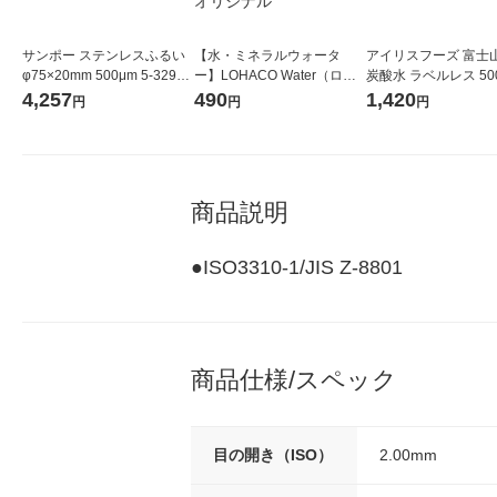
サンポー ステンレスふるい
【水・ミネラルウォータ
アイリスフーズ 富士
φ75×20mm 500μm 5-3294-
ー】LOHACO Water（ロハ
炭酸水 ラベルレス 500
33 1個
コウォーター）2L ラベルレ
箱（24本入）
4,257
490
1,420
円
円
円
ス 1箱（5本入）（イチオ
シ） オリジナル
商品説明
●ISO3310-1/JIS Z-8801
商品仕様/スペック
目の開き（ISO）
2.00mm