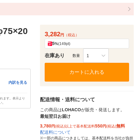
5×20
3,282
円
（税込）
5
%
(149pt)
在庫あり
1
数量
カートに入れる
内訳を見る
されます。表示より
配送情報・送料について
い。
この商品は
LOHACO
が販売・発送します。
最短翌日お届け
3,780
550
無料
円
(税込)以上で基本配送料
円
(税込)
配送料について
※
一部の商品につきましては、基本配送料を当社が負担