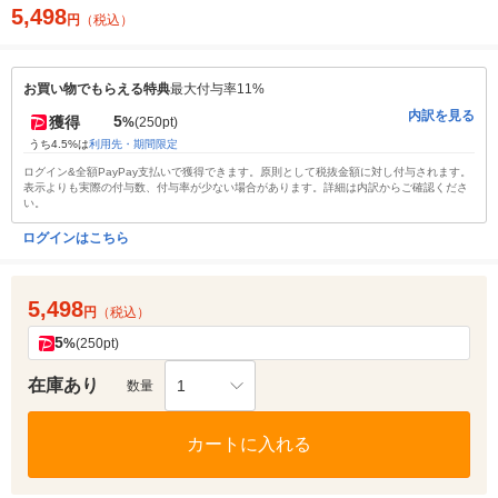
5,498
円
（税込）
お買い物でもらえる特典
最大付与率11%
内訳を見る
5
獲得
%
(250pt)
うち4.5%は
利用先・期間限定
ログイン&全額PayPay支払いで獲得できます。原則として税抜金額に対し付与されます。
表示よりも実際の付与数、付与率が少ない場合があります。詳細は内訳からご確認くださ
い。
ログインはこちら
5,498
円
（税込）
5
%
(250pt)
在庫あり
1
数量
カートに入れる