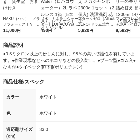
HAKU（ハク） メラ
【水・ミネラルウォー
アタックゼロ（Attack
フレアフレグラ
ノフォーカスＩＶ 4
ター】LOHACO Wate
ZERO) ドラム式専用
ROKA（イロ
5ｇ 資生堂 おまけ
11,000
r（ロハコウォータ
490
詰め替え メガジャン
5,820
イキッドリリ
6,582
円
円
円
円
付き
ー）2L ラベルレス 1
ボ 2300g 1セット（2
柔軟剤 詰め替
箱（5本入）（イチオ
個入) 洗濯洗剤 花王
大 1200ml 
商品説明
シ） オリジナル
（5個入) 花王
●0.5ミクロン以上の粉じんに対し、98％の高い防護性を有していま
す。●作業現場などへのホコリなどの侵入防止。●ブーツ型●ゴム入●
ひも付●タイベック[[R下]](ポリエチレン)
商品仕様/スペック
カラー
ホワイト
色
ホワイト
適応靴サイズ
33.0
(cm)