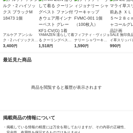
アルケア アンシル
YAMAZEN 濡らして着
フィフティ・ヴィジョ
SALE 無印良
ク・2 ハイソックス
る クーリングベスト
ナリー シャワーキャ
イ草スリッパ 
ブラックM 18473 1個
3,400
ファン付きウェア用イ
1,518
ップ FVMC-001 1個
1,590
ＸＬ ２６．５
990
円
円
円
円
ンナーベスト グレー
（100枚入）
ｃｍ用 チャコ
KF1-CV(G) 1着
レー 良品計画
最近見た商品
商品を閲覧すると履歴が表示されます
掲載商品の情報について
・
掲載している情報の精度には万全を期しておりますが、その内容の正確性、
安全性、有用性を保証するものではありません。