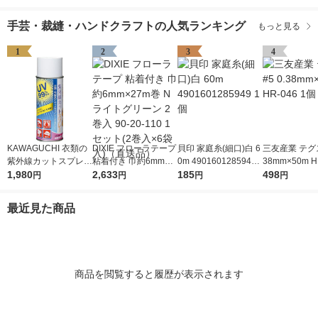
手芸・裁縫・ハンドクラフトの人気ランキング
もっと見る
1
2
3
4
KAWAGUCHI 衣類の
DIXIE フローラテープ
貝印 家庭糸(細口)白 6
三友産業 テグス 
紫外線カットスプレー
粘着付き 巾約6mm×2
0m 4901601285949
38mm×50m H
420ml 10-191 1個
1,980
7m巻 Nライトグリー
2,633
1個
185
1個
498
円
円
円
円
（直送品）
ン 2巻入 90-20-110 1
セット(2巻入×6袋入)
最近見た商品
（直送品）
商品を閲覧すると履歴が表示されます