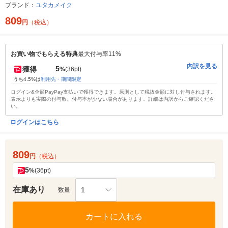
ブランド：
ユタカメイク
809
円
（税込）
お買い物でもらえる特典
最大付与率11%
内訳を見る
5
獲得
%
(36pt)
うち4.5%は
利用先・期間限定
ログイン&全額PayPay支払いで獲得できます。原則として税抜金額に対し付与されます。
表示よりも実際の付与数、付与率が少ない場合があります。詳細は内訳からご確認くださ
い。
ログインはこちら
809
円
（税込）
5
%
(36pt)
在庫あり
1
数量
カートに入れる