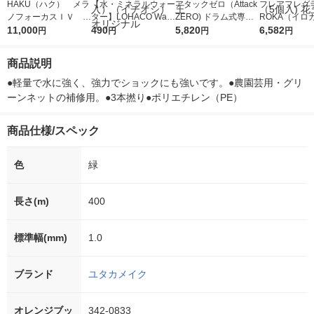
HAKU（ハク） メラ
【水・ミネラルウォー
アタックゼロ（Attack
フレアフレグラ
ノフォーカスＩＶ 4
ター】LOHACO Wate
ZERO) ドラム式専用
ROKA（イロ
5ｇ 資生堂 おまけ
11,000
r（ロハコウォータ
490
詰め替え メガジャン
5,820
イキッドリリ
6,582
円
円
円
円
付き
ー）2L ラベルレス 1
ボ 2300g 1セット（2
柔軟剤 詰め替
箱（5本入）（イチオ
個入) 洗濯洗剤 花王
大 1200ml 
商品説明
シ） オリジナル
（5個入) 花王
●軽量で水に強く、強力でショックにも強いです。●農園芸用・グリ
ーンネットの補修用。●3本撚り●ポリエチレン（PE）
商品仕様/スペック
色
緑
長さ(m)
400
標準幅(mm)
1.0
ブランド
ユタカメイク
オレンジブッ
342-0833