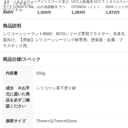
【水・ミネラルウォー
アイリスフーズ 富士
UCC上島珈琲 UCC T
ミネラルウォー
ター】LOHACO Wate
山の強炭酸水 ラベル
OTONOU（トトノ
00ml ペット
r（ロハコウォータ
490
レス 500ml 1箱（24
1,420
ウ） by BLACK無糖 5
1,284
水 ラベルレス
1,872
円
円
円
円
ー）2L ラベルレス 1
本入）
00ml 1セット（6本）
ト（48本）天
箱（5本入）（イチオ
リジナル
商品説明
シ） オリジナル
シリコーンシーラント8060、8070シリーズ専用プライマー。非多孔
質向け。【用途】シリコーンシーリング材専用。塗装面・金属・プ
ラスチック用。
商品仕様/スペック
内容量
250g
成分 ※お手
シリコーン系下塗り材
元に届いた商
品を必ずご確
認ください
個装サイズ
75mm×117mm×61mm