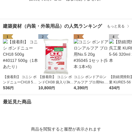
建築資材（内装・外装用品）の人気ランキング
もっと見る
1
2
3
4
【接着剤】 コニシ ボ
【接着剤】 コニシ ボ
コニシ ボンドアロン
【防錆潤滑剤】
ンドニューCH18 500
ンドCH38 袋入り3kg
アルフア プロ用No.5
業 KURE5-56 
g #40117 500g（1本
536
#40250 3kg（1袋あた
10,800
20g #35045 1セット
4,390
0ml 1004 1本
434
円
円
円
円
あたり）
り） 1箱（6袋入）
(5本:1本×5)
最近見た商品
商品を閲覧すると履歴が表示されます