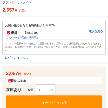
ブランド：
セメダイン
2,657
円
（税込）
お買い物でもらえる特典
最大付与率7%
内訳を見る
5
獲得
%
(121pt)
うち4.5%は
利用先・期間限定
ログイン&全額PayPay支払いで獲得できます。原則として税抜金額に対し付与されます。
表示よりも実際の付与数、付与率が少ない場合があります。詳細は内訳からご確認くださ
い。
ログインはこちら
2,657
円
（税込）
5
%
(121pt)
在庫あり
1
数量
カートに入れる