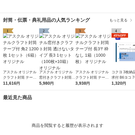
封筒・伝票・典礼用品の人気ランキング
もっと見る
1
2
3
4
45%OFF
アスクル オリジナル
アスクル オリジナル
アスクル オリジナル
コクヨ 3枚納
クラフト封筒 テープ
窓付きクラフト封筒
クラフト封筒 テープ
求付 B6ヨコ 7
付 角2 1200枚 1セッ
11,616
透けないタイプ 長3 1
5,980
付 長3〒枠なし 1箱
3,938
3冊 ノーカー
1,320
円
円
円
円
ト（6箱） オリジナル
セット（100枚×10
（1000枚） オリジナ
ウ-333
箱） オリジナル
ル
最近見た商品
商品を閲覧すると履歴が表示されます