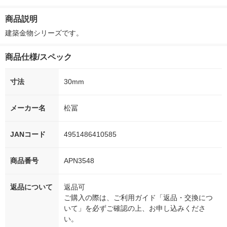
ー）2L ラベルレス 1
付き
本入）
ボ 2300g 1
箱（5本入）（イチオ
個入) 洗濯洗剤
商品説明
シ） オリジナル
建築金物シリーズです。
商品仕様/スペック
寸法
30mm
メーカー名
松冨
JANコード
4951486410585
商品番号
APN3548
返品について
返品可
ご購入の際は、ご利用ガイド「返品・交換につ
いて」を必ずご確認の上、お申し込みくださ
い。