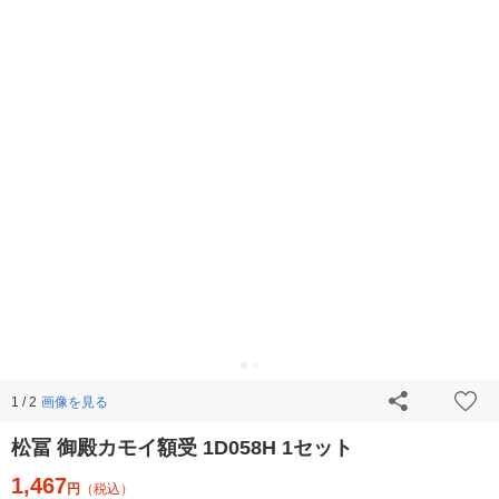
画像を見る
1 / 2
松冨 御殿カモイ額受 1D058H 1セット
1,467
円
（税込）