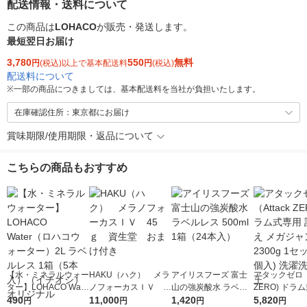
配送情報・送料について
この商品は
LOHACO
が販売・発送します。
最短翌日お届け
3,780
550
無料
円
(税込)以上で基本配送料
円
(税込)
配送料について
※
一部の商品につきましては、基本配送料を当社が負担いたします。
在庫確認住所：東京都にお届け
賞味期限/使用期限・返品について
こちらの商品もおすすめ
【水・ミネラルウォー
HAKU（ハク） メラ
アイリスフーズ 富士
アタックゼロ（A
ター】LOHACO Wate
ノフォーカスＩＶ 4
山の強炭酸水 ラベル
ZERO) ドラ
r（ロハコウォータ
490
5ｇ 資生堂 おまけ
11,000
レス 500ml 1箱（24
1,420
詰め替え メガ
5,820
円
円
円
円