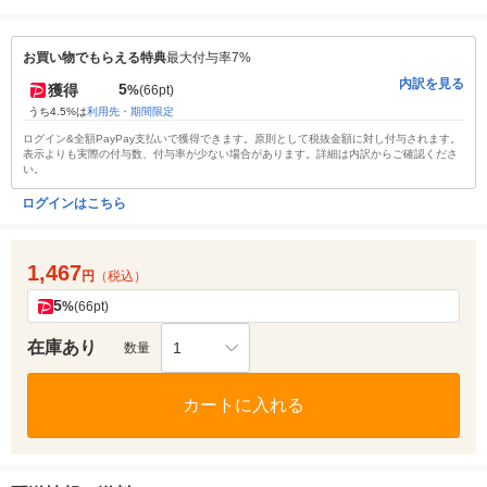
お買い物でもらえる特典
最大付与率7%
内訳を見る
5
獲得
%
(66pt)
うち4.5%は
利用先・期間限定
ログイン&全額PayPay支払いで獲得できます。原則として税抜金額に対し付与されます。
表示よりも実際の付与数、付与率が少ない場合があります。詳細は内訳からご確認くださ
い。
ログインはこちら
1,467
円
（税込）
5
%
(66pt)
在庫あり
1
数量
カートに入れる