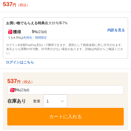
537
円
（税込）
お買い物でもらえる特典
最大付与率7%
内訳を見る
5
獲得
%
(23pt)
うち4.5%は
利用先・期間限定
ログイン&全額PayPay支払いで獲得できます。原則として税抜金額に対し付与されます。
表示よりも実際の付与数、付与率が少ない場合があります。詳細は内訳からご確認くださ
い。
ログインはこちら
537
円
（税込）
5
%
(23pt)
在庫あり
1
数量
カートに入れる