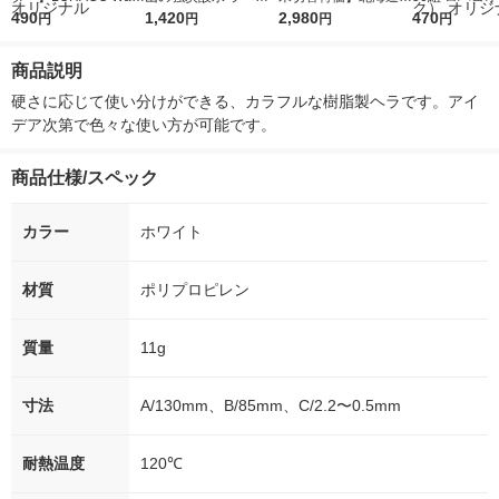
r（ロハコウォータ
490
レス 500ml 1箱（24
1,420
ななつぼし 無洗米 5k
2,980
ルソフトパッ
470
円
円
円
円
ー）2L ラベルレス 1
本入）
g 1袋 令和7年産 米 木
シュ フィオナ
箱（5本入）（イチオ
徳神糧 オリジナル
ナル 1セット
商品説明
シ） オリジナル
個：5個入×2
オリジナル
硬さに応じて使い分けができる、カラフルな樹脂製ヘラです。アイ
デア次第で色々な使い方が可能です。
商品仕様/スペック
カラー
ホワイト
材質
ポリプロピレン
質量
11g
寸法
A/130mm、B/85mm、C/2.2〜0.5mm
耐熱温度
120℃