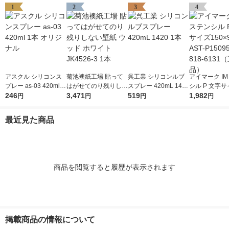
1
2
3
4
アスクル シリコンス
菊池襖紙工場 貼って
呉工業 シリコンルブ
アイマーク IM
プレー as-03 420ml 1
はがせてのり残りしな
スプレー 420mL 1420
シル P 文字サ
本 オリジナル
246
い壁紙 ウッド ホワイ
3,471
1本
519
×95mm AST-P
1,982
円
円
円
円
ト JK4526-3 1本
1枚 818-61
品）
最近見た商品
商品を閲覧すると履歴が表示されます
掲載商品の情報について