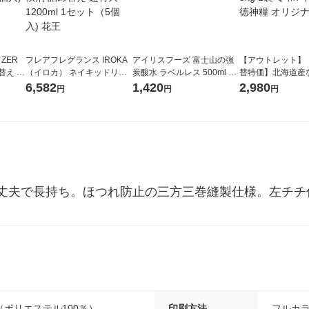
 ZER
フレアフレグランス IROKA
アイリスフーズ 富士山の強
【アウトレット】
替え メ
（イロカ） ネイキッドリリ
炭酸水 ラベルレス 500ml 1
替特価】北海道産
セット
ーの香り 柔軟剤 詰め替え 超
箱（24本入）
し 無洗米 5kg 1
6,582
1,420
2,980
円
円
円
王
特大 1200ml 1セット（5個
米 木徳神糧 オリ
入) 花王
丈夫で長持ち。ほつれ防止の三方三巻縫製仕様。左チチ
ポリエステル100％）
印刷方法
フルカ