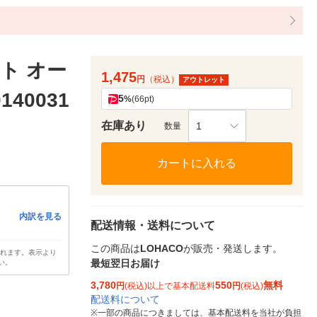
ト オー
1,475
円
（税込）
アウトレット
40031
5
%
(66pt)
在庫あり
1
数量
カートに入れる
内訳を見る
配送情報・送料について
この商品は
LOHACO
が販売・発送します。
されます。表示より
最短翌日お届け
い。
3,780
550
無料
円
(税込)以上で基本配送料
円
(税込)
配送料について
※
一部の商品につきましては、基本配送料を当社が負担