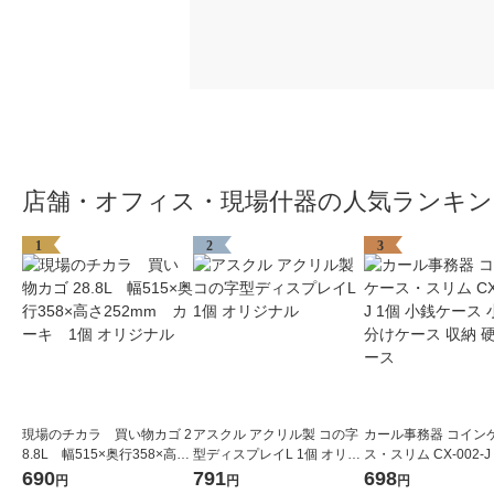
店舗・オフィス・現場什器の人気ランキン
1
2
3
現場のチカラ 買い物カゴ 2
アスクル アクリル製 コの字
カール事務器 コイン
8.8L 幅515×奥行358×高さ
型ディスプレイL 1個 オリジ
ス・スリム CX-002-J
252mm カーキ 1個 オリ
ナル
銭ケース 小銭仕分け
690
791
698
円
円
円