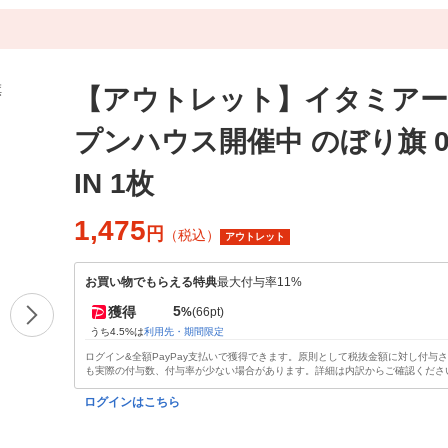
【アウトレット】イタミアー
プンハウス開催中 のぼり旗 01
IN 1枚
1,475
円
（税込）
アウトレット
お買い物でもらえる特典
最大付与率11%
5
獲得
%
(66pt)
うち4.5%は
利用先・期間限定
ログイン&全額PayPay支払いで獲得できます。原則として税抜金額に対し付与
も実際の付与数、付与率が少ない場合があります。詳細は内訳からご確認くださ
ログインはこちら