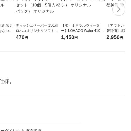
【新米切
ティッシュペーパー 150組
【水・ミネラルウォータ
【アウトレット
ななつぼ
ロハコオリジナルソフトパ
ー】LOHACO Water 410ml
替特価】北海道
袋 令和7年産
ックティッシュ フィオナ オ
1箱（20本入）ラベルレス
し 精白米 5kg
470
1,450
2,950
円
円
円
ジナル
リジナル 1セット（10個：
（イチオシ） オリジナル
米 木徳神糧 オ
5個入×2パック） オリジナ
ル
仕様。
ラーダイレクト捺染印刷