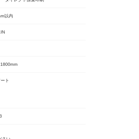
mm以内
1IN
H1800mm
アート
3
ださい。