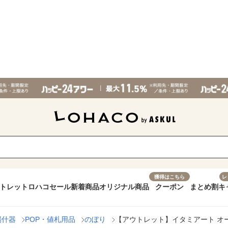
獲得はこちら
レ
トレット
ロハコセール
新着商品
オリジナル商品
クーポン
まとめ割
キ
場什器
POP・値札用品
のぼり
【アウトレット】イタミアート オープン