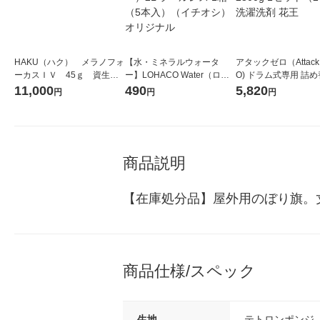
HAKU（ハク） メラノフォ
【水・ミネラルウォータ
アタックゼロ（Attack
ーカスＩＶ 45ｇ 資生
ー】LOHACO Water（ロハ
O) ドラム式専用 詰め
堂 おまけ付き
コウォーター）2L ラベルレ
ガジャンボ 2300g 1
11,000
490
5,820
円
円
円
ス 1箱（5本入）（イチオ
（2個入) 洗濯洗剤 花
シ） オリジナル
商品説明
【在庫処分品】屋外用のぼり旗。
商品仕様/スペック
生地
テトロンポンジ（