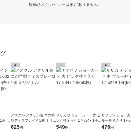
投稿されたレビューはまだありません。
グ
4
5
6
ケー
アスクル アクリル製 コの字
ササガワ ショーカード 大 ピ
ササガワ ショーカ
 1個 小
型ディスプレイM 1個 オリジ
ンク枠￥入り 17-5347 1冊(5
ルー枠￥入り 17-52
ケース
ナル
0枚)
0枚)
625
549
476
円
円
円