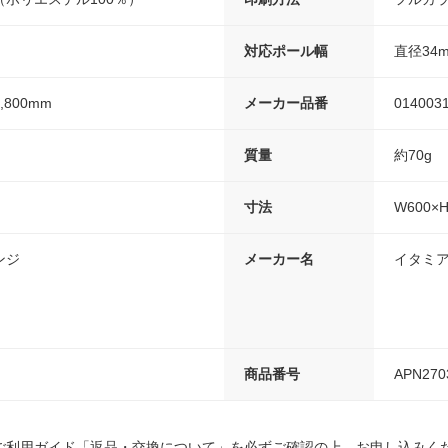
対応ポール幅
直径34
,800mm
メーカー品番
014003
質量
約70g
寸法
W600×
ンジ
メーカー名
イタミ
商品番号
APN270
ご利用ガイド「返品・交換について」を必ずご確認の上、お申し込みく