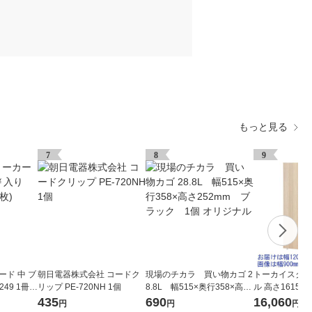
もっと見る
7
8
9
ード 中 ブ
朝日電器株式会社 コードク
現場のチカラ 買い物カゴ 2
トーカイスクリ
49 1冊(5
リップ PE-720NH 1個
8.8L 幅515×奥行358×高さ
ル 高さ1615m
252mm ブラック 1個 オ
木目調ナチュラル
435
690
16,060
円
円
円