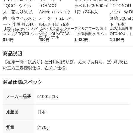
【アウトレット】ハイ
【水・ミネラルウォー
アイリスフーズ 富士
UCC上島珈琲 
ロジック TQOOL ウイ
ター】LOHACO Wate
山の強炭酸水 ラベル
OTONOU（
ルス・菌に効果 抗
994
r（ロハコウォータ
490
レス 500ml 1箱（24
1,420
ウ） by BLAC
1,284
円
円
円
円
菌・抗ウイルスシート
ー）2L ラベルレス 1
本入）
00ml 1セッ
半透明 A4サイズ 1枚
箱（5本入）（イチオ
商品説明
入り
シ） オリジナル
【在庫一掃・訳あり】屋外用のぼり旗。丈夫で長持ち。ほつれ防止
の三方三巻縫製仕様。左チチ仕様。
商品仕様/スペック
メーカー品番
0100182IN
原産国
日本
質量
約70g