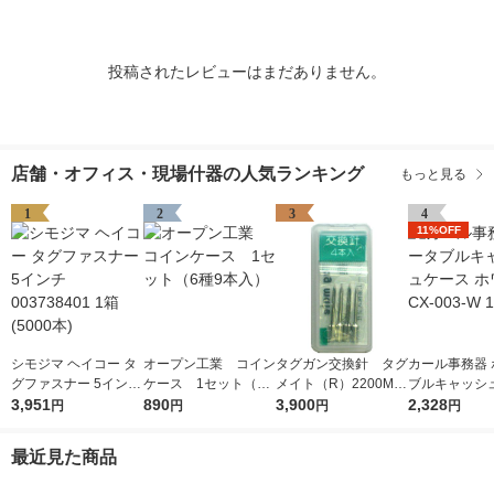
投稿されたレビューはまだありません。
店舗・オフィス・現場什器の人気ランキング
もっと見る
1
2
3
4
11%OFF
シモジマ ヘイコー タ
オープン工業 コイン
タグガン交換針 タグ
カール事務器 
グファスナー 5インチ
ケース 1セット（6
メイト（R）2200MS
ブルキャッシ
003738401 1箱(5000
3,951
種9本入）
890
専用スペア針 1袋
3,900
ホワイト CX-0
2,328
円
円
円
円
本)
（4本入） サトーゴ
個
ーセー
最近見た商品