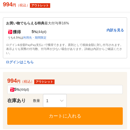
994
円
（税込）
アウトレット
お買い物でもらえる特典
最大付与率16%
内訳を見る
5
獲得
%
(44pt)
うち4.5%は
利用先・期間限定
ログイン&全額PayPay支払いで獲得できます。原則として税抜金額に対し付与されます。
表示よりも実際の付与数、付与率が少ない場合があります。詳細は内訳からご確認くださ
い。
ログインはこちら
994
円
（税込）
アウトレット
5
%
(44pt)
在庫あり
1
数量
カートに入れる