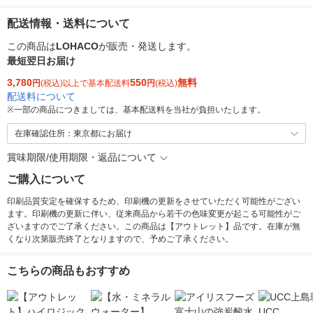
配送情報・送料について
この商品は
LOHACO
が販売・発送します。
最短翌日お届け
3,780
550
無料
円
(税込)以上で基本配送料
円
(税込)
配送料について
※
一部の商品につきましては、基本配送料を当社が負担いたします。
在庫確認住所：東京都にお届け
賞味期限/使用期限・返品について
ご購入について
印刷品質安定を確保するため、印刷機の更新をさせていただく可能性がござい
ます。印刷機の更新に伴い、従来商品から若干の色味変更が起こる可能性がご
ざいますのでご了承ください。この商品は【アウトレット】品です。在庫が無
くなり次第販売終了となりますので、予めご了承ください。
こちらの商品もおすすめ