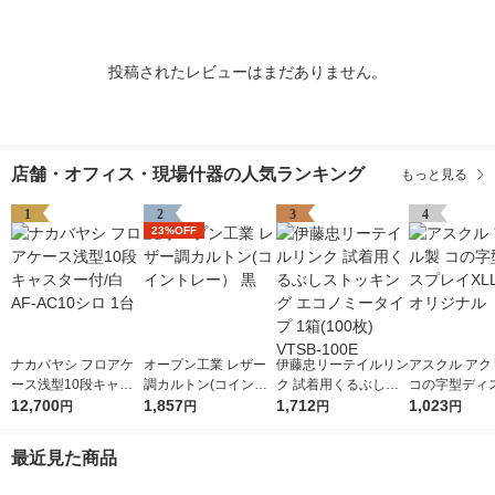
投稿されたレビューはまだありません。
店舗・オフィス・現場什器の人気ランキング
もっと見る
1
2
3
4
23%OFF
ナカバヤシ フロアケ
オープン工業 レザー
伊藤忠リーテイルリン
アスクル アク
ース浅型10段キャス
調カルトン(コイント
ク 試着用くるぶしス
コの字型ディ
ター付/白 AF-AC10シ
12,700
レー） 黒
1,857
トッキング エコノミ
1,712
XLL 1個 オ
1,023
円
円
円
円
ロ 1台
ータイプ 1箱(100枚)
VTSB-100E
最近見た商品