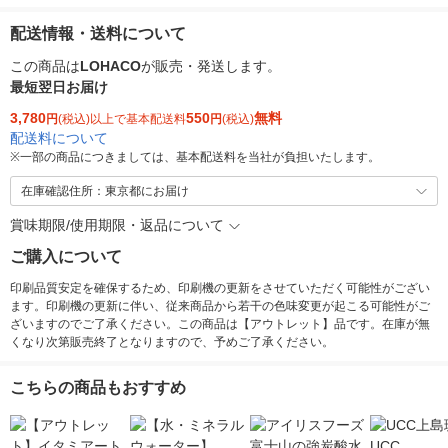
配送情報・送料について
この商品は
LOHACO
が販売・発送します。
最短翌日お届け
3,780
550
無料
円
(税込)以上で基本配送料
円
(税込)
配送料について
※
一部の商品につきましては、基本配送料を当社が負担いたします。
在庫確認住所：東京都にお届け
賞味期限/使用期限・返品について
ご購入について
印刷品質安定を確保するため、印刷機の更新をさせていただく可能性がござい
ます。印刷機の更新に伴い、従来商品から若干の色味変更が起こる可能性がご
ざいますのでご了承ください。この商品は【アウトレット】品です。在庫が無
くなり次第販売終了となりますので、予めご了承ください。
こちらの商品もおすすめ