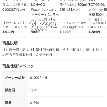
【アウトレット】イタ
【水・ミネラルウォー
アイリスフーズ 富士
UCC上島珈琲 
ミアート りんご のぼ
ター】LOHACO Wate
山の強炭酸水 ラベル
OTONOU（
り旗 0100267IN 1枚
1,011
r（ロハコウォータ
490
レス 500ml 1箱（24
1,420
ウ） by BLAC
1,284
円
円
円
円
ー）2L ラベルレス 1
本入）
00ml 1セッ
箱（5本入）（イチオ
商品説明
シ） オリジナル
【在庫一掃・訳あり】屋外用のぼり旗。丈夫で長持ち。ほつれ防止
の三方三巻縫製仕様。左チチ仕様。
商品仕様/スペック
メーカー品番
0100194IN
原産国
日本
質量
約70g