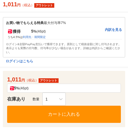
1,011
円
（税込）
アウトレット
お買い物でもらえる特典
最大付与率7%
内訳を見る
5
獲得
%
(46pt)
うち4.5%は
利用先・期間限定
ログイン&全額PayPay支払いで獲得できます。原則として税抜金額に対し付与されます。
表示よりも実際の付与数、付与率が少ない場合があります。詳細は内訳からご確認くださ
い。
ログインはこちら
1,011
円
（税込）
アウトレット
5
%
(46pt)
在庫あり
1
数量
カートに入れる