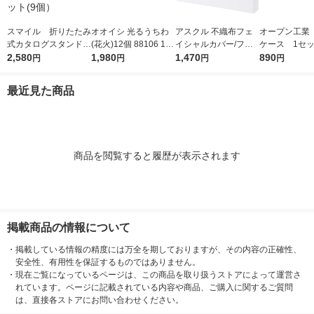
スマイル 折りたたみ
オオイシ 光るうちわ
アスクル 不織布フェ
オープン工業
式カタログスタンド
(花火)12個 88106 1袋
イシャルカバー/フェ
ケース 1セッ
組立式 A4三折 1セ
2,580
(12個入)
1,980
イスカバー オリジナ
1,470
種9本入）
890
円
円
円
円
ット(9個）
ル
最近見た商品
商品を閲覧すると履歴が表示されます
掲載商品の情報について
・
掲載している情報の精度には万全を期しておりますが、その内容の正確性、
安全性、有用性を保証するものではありません。
・
現在ご覧になっているページは、この商品を取り扱うストアによって運営さ
れています。ページに記載されている内容や商品、ご購入に関するご質問
は、直接各ストアにお問い合わせください。