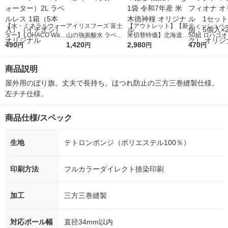
【水・ミネラルウォー
アイリスフーズ 富士
【アウトレット】【新
ティッシュペー
ター】LOHACO Wate
山の強炭酸水 ラベル
米切替特価】北海道産
50組 ロハコ
r（ロハコウォータ
490
レス 500ml 1箱（24
1,420
ななつぼし 無洗米 5k
2,980
ルソフトパッ
470
円
円
円
円
ー）2L ラベルレス 1
本入）
g 1袋 令和7年産 米 木
シュ フィオナ
箱（5本入）（イチオ
徳神糧 オリジナル
ナル 1セット
商品説明
シ） オリジナル
個：5個入×2
オリジナル
屋外用のぼり旗。丈夫で長持ち。ほつれ防止の三方三巻縫製仕様。
左チチ仕様。
商品仕様/スペック
生地
テトロンポンジ（ポリエステル100％）
印刷方法
フルカラーダイレクト捺染印刷
加工
三方三巻縫製
対応ポール幅
直径34mm以内