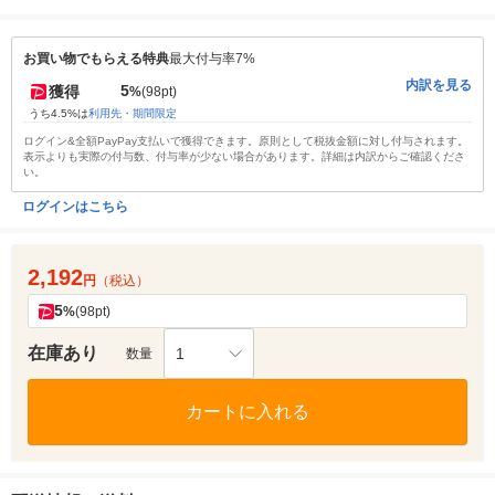
お買い物でもらえる特典
最大付与率7%
内訳を見る
5
獲得
%
(98pt)
うち4.5%は
利用先・期間限定
ログイン&全額PayPay支払いで獲得できます。原則として税抜金額に対し付与されます。
表示よりも実際の付与数、付与率が少ない場合があります。詳細は内訳からご確認くださ
い。
ログインはこちら
2,192
円
（税込）
5
%
(98pt)
在庫あり
1
数量
カートに入れる