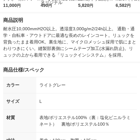
5ｇ 資生堂 おまけ
11,000
r（ロハコウォータ
490
詰め替え メガジャン
5,820
イキッドリリ
6,582
円
円
円
円
付き
ー）2L ラベルレス 1
ボ 2300g 1セット（2
柔軟剤 詰め替
箱（5本入）（イチオ
個入) 洗濯洗剤 花王
大 1200ml 
商品説明
シ） オリジナル
（5個入) 花王
耐水圧10,000mmH2O以上。透湿度3,000g/m2/24h以上。 通勤・通
学・自転車・アウトドアに最適な長めのレインコート。リュックを
背負ったまま着用OK。裏生地に、マイクロメッシュ採用で肌にまと
わりつきにくい。縫製部裏側にシームテープ加工(水漏れ防止)。リ
ュックの上から着用できる「リュックインシステム」を採用。
商品仕様/スペック
カラー
ライトグレー
サイズ
L
材質
表地/ポリエステル100%（裏：塩化ビニルラミ
ネート） 裏地/ポリエステル100％