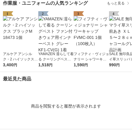
作業服・ユニフォームの人気ランキング
もっと見る
1
2
3
4
アルケア アンシル
YAMAZEN 濡らして着
フィフティ・ヴィジョ
SALE 無印良
ク・2 ハイソックス
る クーリングベスト
ナリー シャワーキャ
イ草スリッパ 
ブラックM 18473 1個
3,400
ファン付きウェア用イ
1,518
ップ FVMC-001 1個
1,590
ＸＬ ２６．５
990
円
円
円
円
ンナーベスト グレー
（100枚入）
ｃｍ用 チャコ
KF1-CV(G) 1着
レー 良品計画
最近見た商品
商品を閲覧すると履歴が表示されます