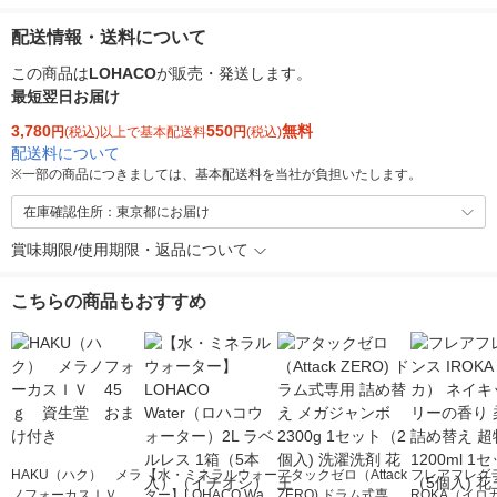
配送情報・送料について
この商品は
LOHACO
が販売・発送します。
最短翌日お届け
3,780
550
無料
円
(税込)以上で基本配送料
円
(税込)
配送料について
※
一部の商品につきましては、基本配送料を当社が負担いたします。
在庫確認住所：東京都にお届け
賞味期限/使用期限・返品について
こちらの商品もおすすめ
HAKU（ハク） メラ
【水・ミネラルウォー
アタックゼロ（Attack
フレアフレグラ
ノフォーカスＩＶ 4
ター】LOHACO Wate
ZERO) ドラム式専用
ROKA（イロ