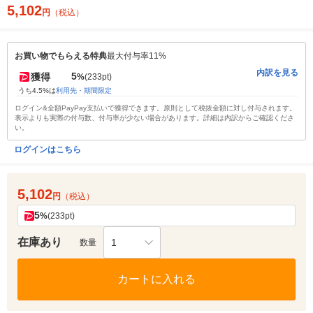
5,102
円
（税込）
お買い物でもらえる特典
最大付与率11%
内訳を見る
5
獲得
%
(233pt)
うち4.5%は
利用先・期間限定
ログイン&全額PayPay支払いで獲得できます。原則として税抜金額に対し付与されます。
表示よりも実際の付与数、付与率が少ない場合があります。詳細は内訳からご確認くださ
い。
ログインはこちら
5,102
円
（税込）
5
%
(233pt)
在庫あり
1
数量
カートに入れる