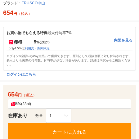
ブランド：
TRUSCO中山
654
円
（税込）
お買い物でもらえる特典
最大付与率7%
内訳を見る
5
獲得
%
(28pt)
うち4.5%は
利用先・期間限定
ログイン&全額PayPay支払いで獲得できます。原則として税抜金額に対し付与されます。
表示よりも実際の付与数、付与率が少ない場合があります。詳細は内訳からご確認くださ
い。
ログインはこちら
654
円
（税込）
5
%
(28pt)
在庫あり
1
数量
カートに入れる