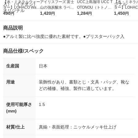
【水・ミネラルウォー
アイリスフーズ 富士
UCC上島珈琲 UCC T
【水・ミネラ
ター】LOHACO Wate
山の強炭酸水 ラベル
OTONOU（トトノ
ター】LOHACO
r（ロハコウォータ
490
レス 500ml 1箱（24
1,420
ウ） by BLACK無糖 5
1,284
r 410ml 1箱
1,450
円
円
円
円
ー）2L ラベルレス 1
本入）
00ml 1セット（6本）
入）ラベルレ
箱（5本入）（イチオ
オシ） オリジ
商品説明
シ） オリジナル
●アルミ製に比べ強度に優れた素材です。●ブリスターパック入
商品仕様/スペック
生産国
日本
用途
装飾性があり、書類とじ・文具・バッグ、靴な
どの補修、補強、製作に適しています。
使用可能厚さ
1.5
(mm)
材質/仕上
真鍮・表面処理：ニッケルメッキ仕上げ