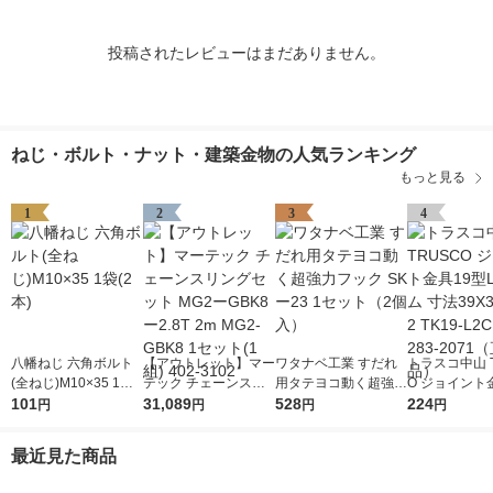
投稿されたレビューはまだありません。
ねじ・ボルト・ナット・建築金物の人気ランキング
もっと見る
1
2
3
4
八幡ねじ 六角ボルト
【アウトレット】マー
ワタナベ工業 すだれ
トラスコ中山 T
(全ねじ)M10×35 1袋
テック チェーンスリ
用タテヨコ動く超強力
O ジョイント
(2本)
101
ングセット MG2ーGB
31,089
フック SKー23 1セッ
528
型L クロム 寸
224
円
円
円
円
K8ー2.8T 2m MG2-G
ト（2個入）
9 穴数2 TK19-
BK8 1セット(1組) 402
個 283-207
最近見た商品
-3102
品）