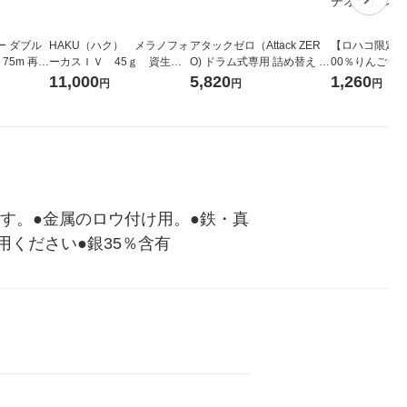
ー ダブル
HAKU（ハク） メラノフォ
アタックゼロ（Attack ZER
【ロハコ限定】
生
ーカスＩＶ 45ｇ 資生
O) ドラム式専用 詰め替え メ
00％りんごジュー
ィフラワー
堂 おまけ付き
ガジャンボ 2300g 1セット
箱（18本入）
11,000
5,820
1,260
円
円
円
パック12
（2個入) 洗濯洗剤 花王
【クイズ付き】
り
ク】（イチオシ
ル
す。●金属のロウ付け用。●鉄・真
用ください●銀35％含有