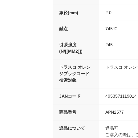
線径(mm)
2.0
融点
745℃
引張強度
245
(N/[[MM2]])
トラスコ オレン
トラスコ オレ
ジブックコード
検索対象
JANコード
4953571119014
商品番号
APN2577
返品について
返品可
ご購入の際は、