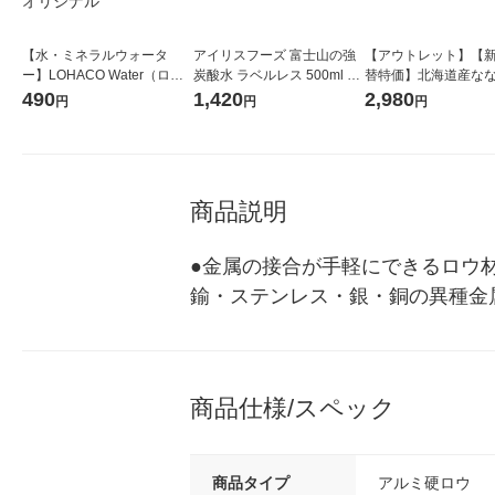
【水・ミネラルウォータ
アイリスフーズ 富士山の強
【アウトレット】【
ー】LOHACO Water（ロハ
炭酸水 ラベルレス 500ml 1
替特価】北海道産な
コウォーター）2L ラベルレ
箱（24本入）
し 無洗米 5kg 1袋 
490
1,420
2,980
円
円
円
ス 1箱（5本入）（イチオ
米 木徳神糧 オリジナ
シ） オリジナル
商品説明
●金属の接合が手軽にできるロウ
鍮・ステンレス・銀・銅の異種金属
商品仕様/スペック
商品タイプ
アルミ硬ロウ