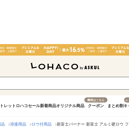
獲得はこちら
レ
トレット
ロハコセール
新着商品
オリジナル商品
クーポン
まとめ割
キ
用品
溶接用品
ロウ付用品
新富士バーナー 新富士 アルミ硬ロウ フラックス