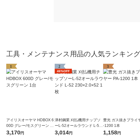
工具・メンテナンス用品の人気ランキン
1
2
3
46%OFF
アイリスオーヤマ HDBOX 6
津村鋼業 刈払機用チップソ
豊光 ガス抜きプライヤ
00D グレー/モスグリーン 1
ーL-52オールラウンド L-52
-1200 1本
台
230×2.0×52 1枚
3,170
3,014
1,158
円
円
円