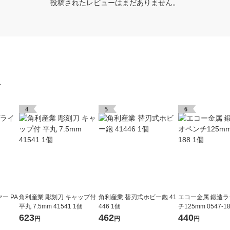
投稿されたレビューはまだありません。
グ
4
5
6
ー PA
角利産業 彫刻刀 キャップ付
角利産業 替刃式ホビー鉋 41
エコー金属 鍛造
平丸 7.5mm 41541 1個
446 1個
チ125mm 0547-1
623
462
440
円
円
円