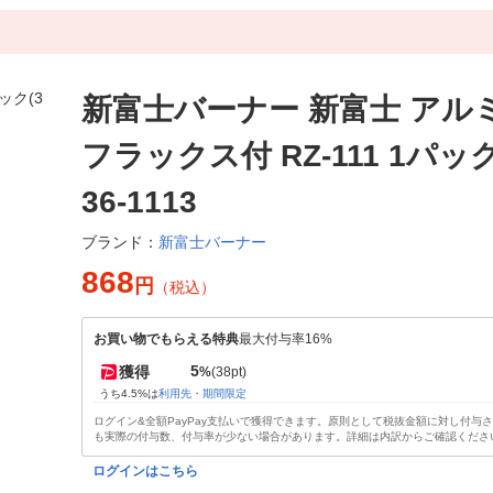
新富士バーナー 新富士 アル
フラックス付 RZ-111 1パック(
36-1113
新富士バーナー
ブランド：
868
円
（税込）
お買い物でもらえる特典
最大付与率16%
5
獲得
%
(38pt)
うち4.5%は
利用先・期間限定
ログイン&全額PayPay支払いで獲得できます。原則として税抜金額に対し付与
も実際の付与数、付与率が少ない場合があります。詳細は内訳からご確認くださ
ログインはこちら