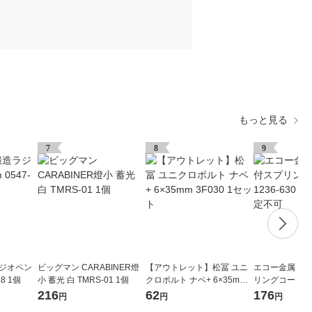
もっと見る
7
8
9
ラジオペン
ビッグマン CARABINER燈
【アウトレット】松冨 ユニ
エコー金属 カ
88 1個
小 蓄光 白 TMRS-01 1個
クロボルト ナベ+ 6×35mm 3
リングコード 123
F030 1セット
個 ※色指定不
216
62
176
円
円
円