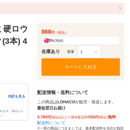
ミ硬ロウ
868
円
（税込）
3本) 4
5
%
(38pt)
在庫あり
1
数量
カートに入れる
配送情報・送料について
内訳を見る
この商品は
LOHACO
が販売・発送します。
最短翌日お届け
されます。表示より
い。
3,780
550
無料
円
(税込)以上で基本配送料
円
(税込)
配送料について
※
一部の商品につきましては、基本配送料を当社が負担