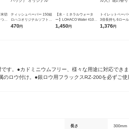
新米切
ティッシュペーパー 150組
【水・ミネラルウォータ
トイレットペーパ
なつぼ
ロハコオリジナルソフトパ
ー】LOHACO Water 410ml
3倍長持ち 6ロール 75m 再
令和7年産
ックティッシュ フィオナ オ
1箱（20本入）ラベルレス
紙配合 スコッテ
470
1,450
1,376
円
円
円
ル
リジナル 1セット（10個：
（イチオシ） オリジナル
パック 1セット（2
5個入×2パック） オリジナ
ロール入）花の香
ル
材です。●カドミニウムフリー、様々な用途に対応できま
のロウ付け。●銀ロウ用フラックスRZ-200を必ずご使
長さ
300mm