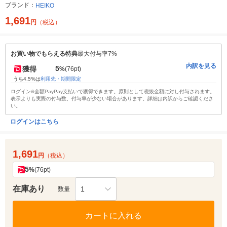
ブランド：
HEIKO
1,691
円
（税込）
お買い物でもらえる特典
最大付与率7%
内訳を見る
5
獲得
%
(76pt)
うち4.5%は
利用先・期間限定
ログイン&全額PayPay支払いで獲得できます。原則として税抜金額に対し付与されます。
表示よりも実際の付与数、付与率が少ない場合があります。詳細は内訳からご確認くださ
い。
ログインはこちら
1,691
円
（税込）
5
%
(76pt)
在庫あり
1
数量
カートに入れる