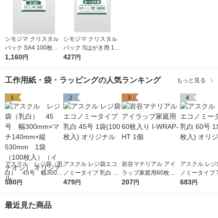
シモジマ クリスタル
シモジマ クリスタル
パック SA4 100枚入 6
パック Sはがき用 100
739200 1袋(100枚入)
1,160
枚入 6751700 1袋(10
427
円
円
0枚入)
工作用紙・袋・ラッピングの人気ランキング
もっと見る
1
2
3
4
アスクル レジ袋（乳
アスクル レジ袋エコ
岩谷マテリアル アイ
アスクル レジ
白） 45号 幅300m
ノミータイプ 乳白 45
ラップ家庭用60枚入
ノミータイプ 乳
m×マチ140mm×縦53
580
号 1袋(100枚入) オリ
479
り I-WRAP-HT 1個
207
号 1袋(100枚
683
円
円
円
円
0mm 1袋（100枚
ジナル
ジナル
入）（イチオシ） オ
最近見た商品
リジナル