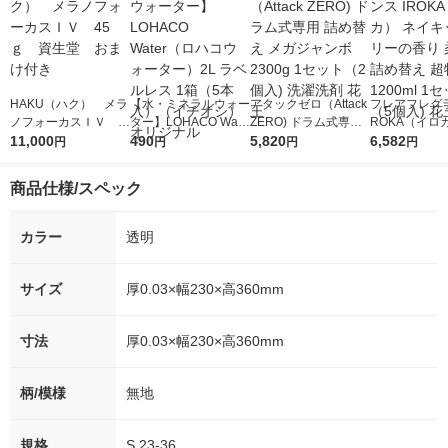
HAKU（ハク） メラ
【水・ミネラルウォー
アタックゼロ（Attack
フレアフレグラ
ノフォーカスＩＶ 4
ター】LOHACO Wate
ZERO) ドラム式専用
ROKA（イロ
5ｇ 資生堂 おまけ
11,000
r（ロハコウォータ
490
詰め替え メガジャン
5,820
イキッドリリ
6,582
円
円
円
円
付き
ー）2L ラベルレス 1
ボ 2300g 1セット（2
柔軟剤 詰め替
箱（5本入）（イチオ
個入) 洗濯洗剤 花王
大 1200ml 
商品仕様/スペック
シ） オリジナル
（5個入) 花王
カラー
透明
サイズ
厚0.03×幅230×高360mm
寸法
厚0.03×幅230×高360mm
柄/模様
無地
規格
S 23-36