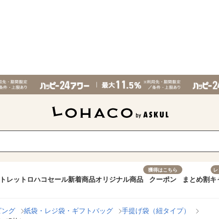
獲得はこちら
レ
トレット
ロハコセール
新着商品
オリジナル商品
クーポン
まとめ割
キ
ピング
紙袋・レジ袋・ギフトバッグ
手提げ袋（紐タイプ）