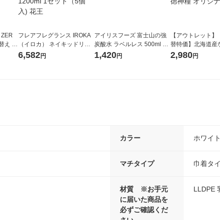
 ZER
フレアフレグランス IROKA
アイリスフーズ 富士山の強
【アウトレット】
替え メ
（イロカ） ネイキッドリリ
炭酸水 ラベルレス 500ml 1
替特価】北海道産
セット
ーの香り 柔軟剤 詰め替え 超
箱（24本入）
し 無洗米 5kg 1
6,582
1,420
2,980
円
円
円
王
特大 1200ml 1セット（5個
米 木徳神糧 オリ
入) 花王
カラー
ホワイ
マチタイプ
巾着タ
材質 ※お手元
LLDPE
に届いた商品を
必ずご確認くだ