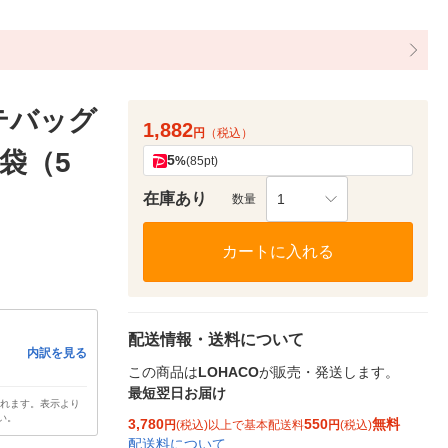
テバッグ
1,882
円
（税込）
1袋（5
5
%
(85pt)
在庫あり
1
数量
カートに入れる
配送情報・送料について
内訳を見る
この商品は
LOHACO
が販売・発送します。
最短翌日お届け
されます。表示より
い。
3,780
550
無料
円
(税込)以上で基本配送料
円
(税込)
配送料について