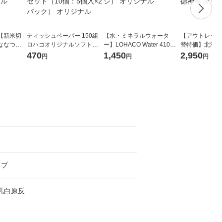
【新米切
ティッシュペーパー 150組
【水・ミネラルウォータ
【アウトレット
ななつぼ
ロハコオリジナルソフトパ
ー】LOHACO Water 410ml
替特価】北海道
袋 令和7年産
ックティッシュ フィオナ オ
1箱（20本入）ラベルレス
し 精白米 5kg
470
1,450
2,950
円
円
円
ジナル
リジナル 1セット（10個：
（イチオシ） オリジナル
米 木徳神糧 オ
5個入×2パック） オリジナ
ル
ト
イプ
 乳白原反