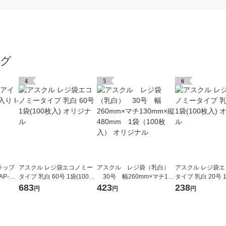
ング
4
5
6
ラップ
アスクル レジ袋エコノミー
アスクル レジ袋（乳白）
アスクル レジ袋
AP-HT
タイプ 乳白 60号 1袋(100枚
30号 幅260mm×マチ130
タイプ 乳白 20号 1
入) オリジナル
mm×縦480mm 1袋（100
入) オリジナル
683
423
238
円
円
円
枚入） オリジナル