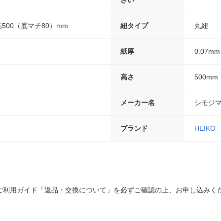
さい
×高500（底マチ80）mm
紐タイプ
丸紐
紙厚
0.07mm
高さ
500mm
メーカー名
シモジ
ブランド
HEIKO
ご利用ガイド「返品・交換について」を必ずご確認の上、お申し込みく