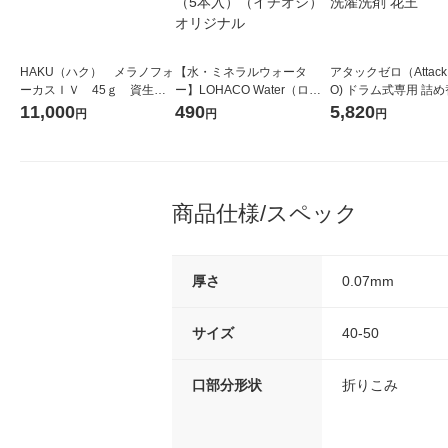
HAKU（ハク） メラノフォ
【水・ミネラルウォータ
アタックゼロ（Attack
ーカスＩＶ 45ｇ 資生
ー】LOHACO Water（ロハ
O) ドラム式専用 詰め
堂 おまけ付き
コウォーター）2L ラベルレ
ガジャンボ 2300g 1
11,000
490
5,820
円
円
円
ス 1箱（5本入）（イチオ
（2個入) 洗濯洗剤 花
シ） オリジナル
商品仕様/スペック
厚さ
0.07mm
サイズ
40-50
口部分形状
折りこみ