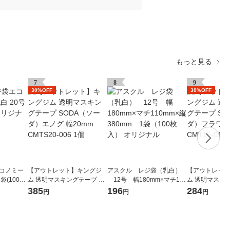
もっと見る
7
8
9
30%OFF
30%OFF
エコノミー
【アウトレット】キングジ
アスクル レジ袋（乳白）
【アウトレット
袋(100枚
ム 透明マスキングテープ SO
12号 幅180mm×マチ110
ム 透明マスキン
DA（ソーダ）エノグ 幅20m
mm×縦380mm 1袋（100
DA（ソーダ）フ
385
196
284
円
円
円
m CMTS20-006 1個
枚入） オリジナル
mm CMT15-01