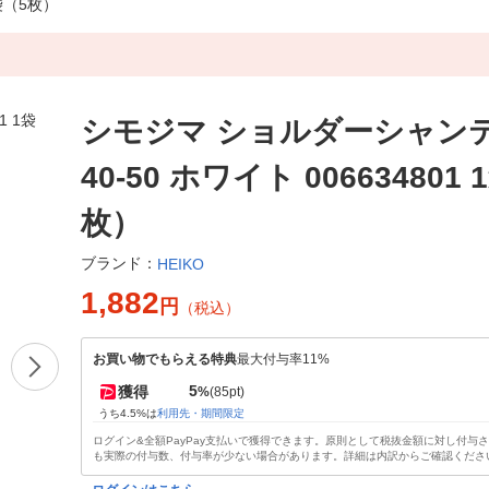
袋（5枚）
シモジマ ショルダーシャン
40-50 ホワイト 006634801 
枚）
ブランド：
HEIKO
1,882
円
（税込）
お買い物でもらえる特典
最大付与率11%
5
獲得
%
(85pt)
うち4.5%は
利用先・期間限定
ログイン&全額PayPay支払いで獲得できます。原則として税抜金額に対し付与
も実際の付与数、付与率が少ない場合があります。詳細は内訳からご確認くださ