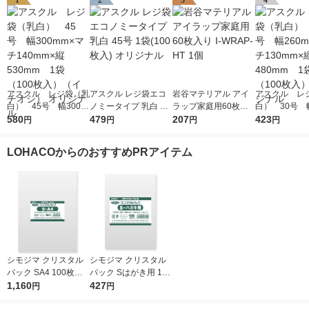
1
2
3
4
アスクル レジ袋（乳
アスクル レジ袋エコ
岩谷マテリアル アイ
アスクル レ
白） 45号 幅300m
ノミータイプ 乳白 45
ラップ家庭用60枚入
白） 30号 幅
m×マチ140mm×縦53
580
号 1袋(100枚入) オリ
479
り I-WRAP-HT 1個
207
m×マチ130m
423
円
円
円
円
0mm 1袋（100枚
ジナル
0mm 1袋（1
入）（イチオシ） オ
入） オリジ
LOHACOからのおすすめPRアイテム
リジナル
シモジマ クリスタル
シモジマ クリスタル
パック SA4 100枚入 6
パック Sはがき用 100
739200 1袋(100枚入)
1,160
枚入 6751700 1袋(10
427
円
円
0枚入)