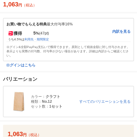
1,063
円
（税込）
お買い物でもらえる特典
最大付与率16%
内訳を見る
5
獲得
%
(47pt)
うち4.5%は
利用先・期間限定
ログイン&全額PayPay支払いで獲得できます。原則として税抜金額に対し付与されます。
表示よりも実際の付与数、付与率が少ない場合があります。詳細は内訳からご確認くださ
い。
ログインはこちら
バリエーション
カラー：
クラフト
種類：
No.12
すべてのバリエーションを見る
セット数：
1セット
1,063
円
（税込）