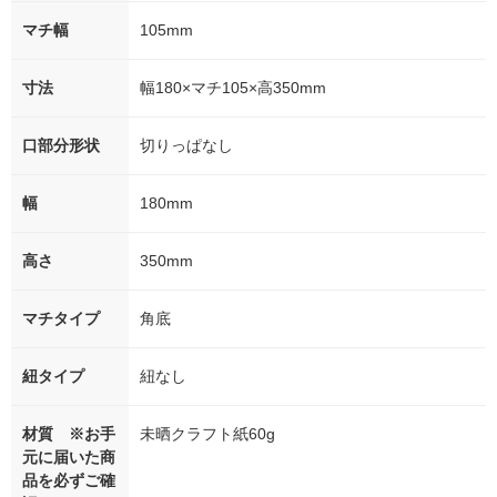
マチ幅
105mm
寸法
幅180×マチ105×高350mm
口部分形状
切りっぱなし
幅
180mm
高さ
350mm
マチタイプ
角底
紐タイプ
紐なし
材質 ※お手
未晒クラフト紙60g
元に届いた商
品を必ずご確