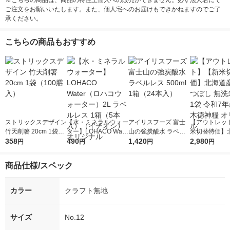
※こちらの商品は、商品の特性上個人への販売ができません。必ず法人名にて
ご注文をお願いいたします。また、個人宅へのお届けもできかねますのでご了
承ください。
こちらの商品もおすすめ
ストリックスデザイン
【水・ミネラルウォー
アイリスフーズ 富士
【アウトレッ
竹天削箸 20cm 1袋
ター】LOHACO Wate
山の強炭酸水 ラベル
米切替特価】
（100膳入）
358
r（ロハコウォータ
490
レス 500ml 1箱（24
1,420
ななつぼし 無洗
2,980
円
円
円
円
ー）2L ラベルレス 1
本入）
g 1袋 令和7年
箱（5本入）（イチオ
徳神糧 オリジ
商品仕様/スペック
シ） オリジナル
カラー
クラフト無地
サイズ
No.12