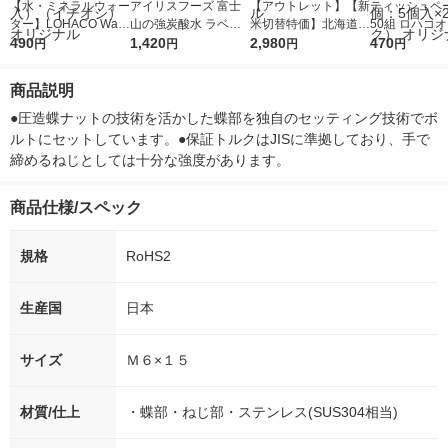
【水・ミネラルウォー
アイリスフーズ 富士
【アウトレット】【新
ティッシュペー
ター】LOHACO Wate
山の強炭酸水 ラベル
米切替特価】北海道産
50組 ロハコ
r（ロハコウォータ
490
レス 500ml 1箱（24
1,420
ななつぼし 無洗米 5k
2,980
ルソフトパッ
470
円
円
円
円
ー）2L ラベルレス 1
本入）
g 1袋 令和7年産 米 木
シュ フィオナ
箱（5本入）（イチオ
徳神糧 オリジナル
ナル 1セット
商品説明
シ） オリジナル
個：5個入×2
オリジナル
●圧造蝶ナットの技術を活かした蝶部を独自のセッティング技術でボ
ルトにセットしています。●保証トルクはJISに準拠しており、手で
締めるねじとしては十分な強度があります。
商品仕様/スペック
規格
RoHS2
生産国
日本
サイズ
Ｍ６×１５
材質/仕上
・蝶部・ねじ部・ステンレス(SUS304相当)