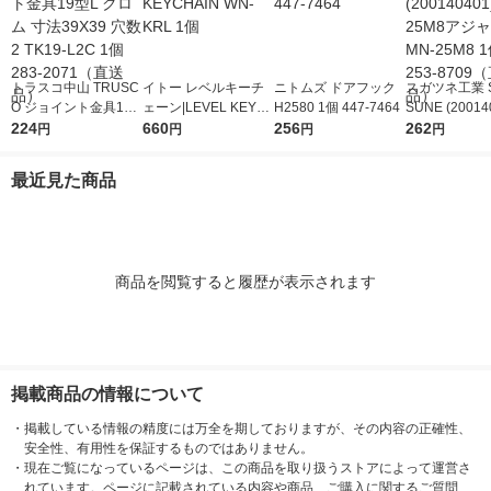
トラスコ中山 TRUSC
イトー レベルキーチ
ニトムズ ドアフック
スガツネ工業 S
O ジョイント金具19
ェーン|LEVEL KEYC
H2580 1個 447-7464
SUNE (20014
型L クロム 寸法39X3
224
HAIN WN-KRL 1個
660
256
Nー25M8ア
262
円
円
円
円
9 穴数2 TK19-L2C 1
ー MN-25M8 1
個 283-2071（直送
8709（直送
最近見た商品
品）
商品を閲覧すると履歴が表示されます
掲載商品の情報について
・
掲載している情報の精度には万全を期しておりますが、その内容の正確性、
安全性、有用性を保証するものではありません。
・
現在ご覧になっているページは、この商品を取り扱うストアによって運営さ
れています。ページに記載されている内容や商品、ご購入に関するご質問