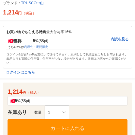
ブランド：
TRUSCO中山
1,214
円
（税込）
お買い物でもらえる特典
最大付与率16%
内訳を見る
5
獲得
%
(55pt)
うち4.5%は
利用先・期間限定
ログイン&全額PayPay支払いで獲得できます。原則として税抜金額に対し付与されます。
表示よりも実際の付与数、付与率が少ない場合があります。詳細は内訳からご確認くださ
い。
ログインはこちら
1,214
円
（税込）
5
%
(55pt)
在庫あり
1
数量
カートに入れる