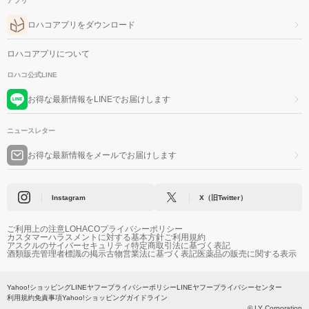
アプリ
ロハコアプリをダウンロード
ロハコアプリについて
ロハコ公式LINE
お得な最新情報をLINEでお届けします
ニュースレター
お得な最新情報をメールでお届けします
Instagram
X（旧Twitter）
ご利用上の注意
LOHACOプライバシーポリシー
カスタマーハラスメントに対する基本方針
ご利用規約
アスクルのサイバーセキュリティ
特定商取引法に基づく表記
酒類販売管理者標識の掲示
古物営業法に基づく表記
医薬品の販売に関する表示
Yahoo!ショッピング
LINEヤフープライバシーポリシー
LINEヤフープライバシーセンター
利用規約
免責事項
Yahoo!ショッピングガイドライン
© LY Corporation