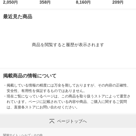
入り) 1箱(50巻:5巻入
2,050
50mm×25m YN25R 1
358
1箱(50巻入) オリジナ
8,160
0mm厚 幅50
209
円
円
円
円
×10パック) オリジナ
巻 オリジナル
ル
25m 茶 アスク
ル
オリジナル
最近見た商品
商品を閲覧すると履歴が表示されます
掲載商品の情報について
・
掲載している情報の精度には万全を期しておりますが、その内容の正確性、
安全性、有用性を保証するものではありません。
・
現在ご覧になっているページは、この商品を取り扱うストアによって運営さ
れています。ページに記載されている内容や商品、ご購入に関するご質問
は、直接各ストアにお問い合わせください。
ページトップへ
関連サイト・ヘルプ・その他