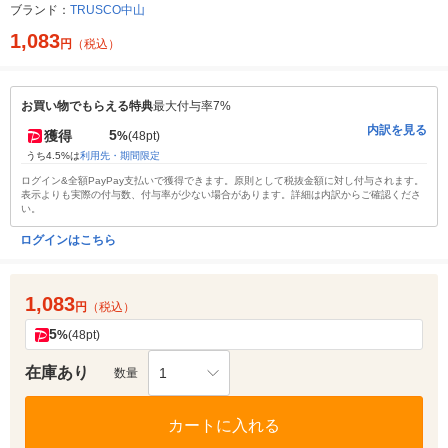
ブランド：
TRUSCO中山
1,083
円
（税込）
お買い物でもらえる特典
最大付与率7%
内訳を見る
5
獲得
%
(48pt)
うち4.5%は
利用先・期間限定
ログイン&全額PayPay支払いで獲得できます。原則として税抜金額に対し付与されます。
表示よりも実際の付与数、付与率が少ない場合があります。詳細は内訳からご確認くださ
い。
ログインはこちら
1,083
円
（税込）
5
%
(48pt)
在庫あり
1
数量
カートに入れる