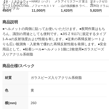
【水・ミネラルウォー
HAKU（ハク） メラ
アイリスフーズ 富士
アタックゼロ（A
ター】LOHACO Wate
ノフォーカスＩＶ 4
山の強炭酸水 ラベル
ZERO) ドラ
r（ロハコウォータ
490
5ｇ 資生堂 おまけ
11,000
レス 500ml 1箱（24
1,420
詰め替え メガ
5,820
円
円
円
円
ー）2L ラベルレス 1
付き
本入）
ボ 2300g 1
箱（5本入）（イチオ
個入) 洗濯洗剤
商品説明
シ） オリジナル
●ヘルメットの両側に貼ってお使いいただけます。●夜間作業はもち
ろん、識別の用途としても便利です。●JIS Z 9117に規定するタイプ
1-A-aの反射強度および性能を有します。●従来の再帰反射シートよ
りも広い観測角・入射角で優れた再帰反射性能を発揮します。●安全
用品として。●粘着シール●ヘルメット1個に2枚使用●ガラスビーズ
入りアクリル系樹脂
商品仕様/スペック
材質
ガラスビーズ入りアクリル系樹脂
色
黄
横(mm)
260