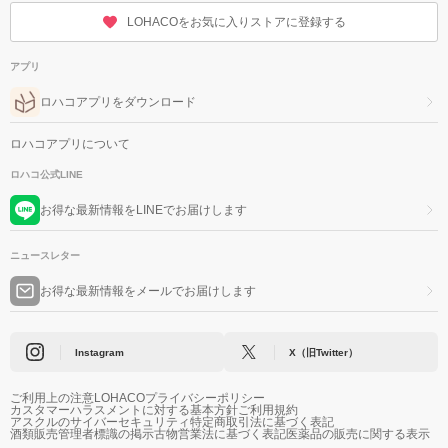
LOHACOをお気に入りストアに登録する
アプリ
ロハコアプリをダウンロード
ロハコアプリについて
ロハコ公式LINE
お得な最新情報をLINEでお届けします
ニュースレター
お得な最新情報をメールでお届けします
Instagram
X（旧Twitter）
ご利用上の注意
LOHACOプライバシーポリシー
カスタマーハラスメントに対する基本方針
ご利用規約
アスクルのサイバーセキュリティ
特定商取引法に基づく表記
酒類販売管理者標識の掲示
古物営業法に基づく表記
医薬品の販売に関する表示