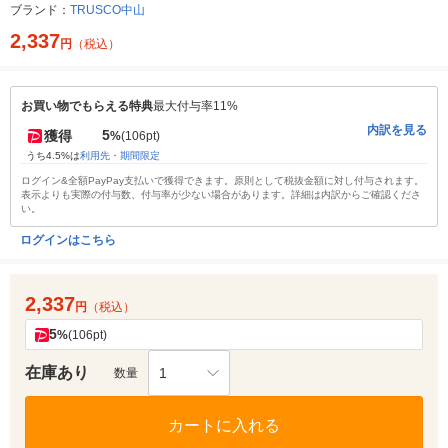
ブランド：
TRUSCO中山
2,337
円
（税込）
お買い物でもらえる特典
最大付与率11%
内訳を見る
5
獲得
%
(106pt)
うち4.5%は
利用先・期間限定
ログイン&全額PayPay支払いで獲得できます。原則として税抜金額に対し付与されます。
表示よりも実際の付与数、付与率が少ない場合があります。詳細は内訳からご確認くださ
い。
ログインはこちら
2,337
円
（税込）
5
%
(106pt)
在庫あり
1
数量
カートに入れる