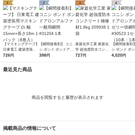
1
2
3
4
【マスキングテープ】
【瞬間接着剤】 コニ
家庭化学工業 家庭化
【瞬間接着剤】
日東電工 建築塗装用
シ ボンド ボンドアロ
学 超強度防水コンク
シ ボンド ボ
マスキングテープ 白
726
ンアルファ一般用瞬間
398
リート補修材1.8kg 20
727
ンアルフアゼ
4,020
円
円
円
円
幅15mm×長さ18m 1
#31204 1本
9938 1袋
間 #30523 
パック（8巻入）
（10本：1本×
最近見た商品
商品を閲覧すると履歴が表示されます
掲載商品の情報について