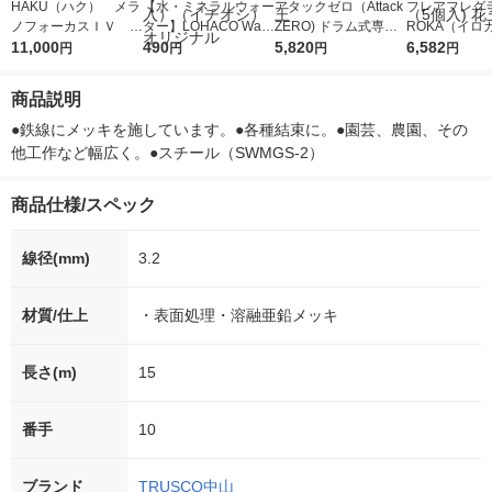
HAKU（ハク） メラ
【水・ミネラルウォー
アタックゼロ（Attack
フレアフレグラ
ノフォーカスＩＶ 4
ター】LOHACO Wate
ZERO) ドラム式専用
ROKA（イロ
5ｇ 資生堂 おまけ
11,000
r（ロハコウォータ
490
詰め替え メガジャン
5,820
イキッドリリ
6,582
円
円
円
円
付き
ー）2L ラベルレス 1
ボ 2300g 1セット（2
柔軟剤 詰め替
箱（5本入）（イチオ
個入) 洗濯洗剤 花王
大 1200ml 
商品説明
シ） オリジナル
（5個入) 花王
●鉄線にメッキを施しています。●各種結束に。●園芸、農園、その
他工作など幅広く。●スチール（SWMGS-2）
商品仕様/スペック
線径(mm)
3.2
材質/仕上
・表面処理・溶融亜鉛メッキ
長さ(m)
15
番手
10
ブランド
TRUSCO中山