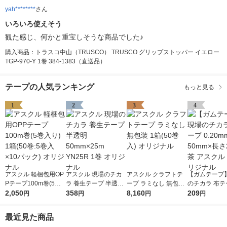
yah********
さん
いろいろ使えそう
観た感じ、何かと重宝しそうな商品でした♪
購入商品：トラスコ中山（TRUSCO） TRUSCO グリップストッパー イエロー
TGP-970-Y 1巻 384-1383（直送品）
テープの人気ランキング
もっと見る
1
2
3
4
アスクル 軽梱包用OP
アスクル 現場のチカ
アスクル クラフトテ
【ガムテープ】
Pテープ100m巻(5巻
ラ 養生テープ 半透明
ープ ラミなし 無包装
のチカラ 布テー
入り) 1箱(50巻:5巻入
2,050
50mm×25m YN25R 1
358
1箱(50巻入) オリジナ
8,160
0mm厚 幅50
209
円
円
円
円
×10パック) オリジナ
巻 オリジナル
ル
25m 茶 アスク
ル
オリジナル
最近見た商品