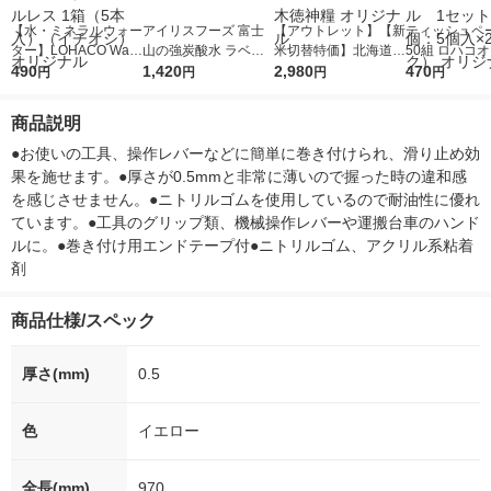
【水・ミネラルウォー
アイリスフーズ 富士
【アウトレット】【新
ティッシュペー
ター】LOHACO Wate
山の強炭酸水 ラベル
米切替特価】北海道産
50組 ロハコ
r（ロハコウォータ
490
レス 500ml 1箱（24
1,420
ななつぼし 無洗米 5k
2,980
ルソフトパッ
470
円
円
円
円
ー）2L ラベルレス 1
本入）
g 1袋 令和7年産 米 木
シュ フィオナ
箱（5本入）（イチオ
徳神糧 オリジナル
ナル 1セット
商品説明
シ） オリジナル
個：5個入×2
オリジナル
●お使いの工具、操作レバーなどに簡単に巻き付けられ、滑り止め効
果を施せます。●厚さが0.5mmと非常に薄いので握った時の違和感
を感じさせません。●ニトリルゴムを使用しているので耐油性に優れ
ています。●工具のグリップ類、機械操作レバーや運搬台車のハンド
ルに。●巻き付け用エンドテープ付●ニトリルゴム、アクリル系粘着
剤
商品仕様/スペック
厚さ(mm)
0.5
色
イエロー
全長(mm)
970