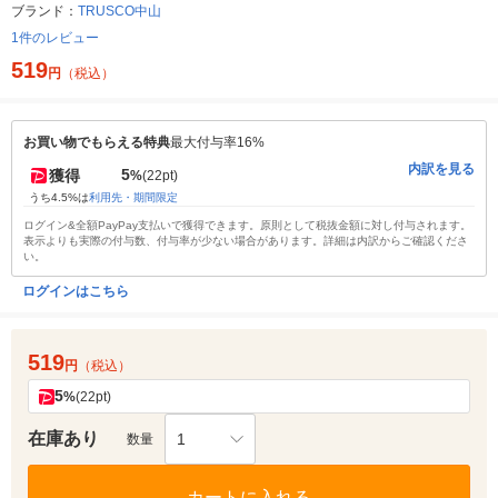
ブランド：
TRUSCO中山
1件のレビュー
519
円
（税込）
お買い物でもらえる特典
最大付与率16%
内訳を見る
5
獲得
%
(22pt)
うち4.5%は
利用先・期間限定
ログイン&全額PayPay支払いで獲得できます。原則として税抜金額に対し付与されます。
表示よりも実際の付与数、付与率が少ない場合があります。詳細は内訳からご確認くださ
い。
ログインはこちら
519
円
（税込）
5
%
(22pt)
在庫あり
1
数量
カートに入れる