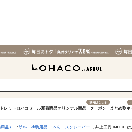
獲得はこちら
レ
トレット
ロハコセール
新着商品
オリジナル商品
クーポン
まとめ割
キ
装用品）
塗料・塗装用品
へら・スクレーパー
井上工具 INOUE は