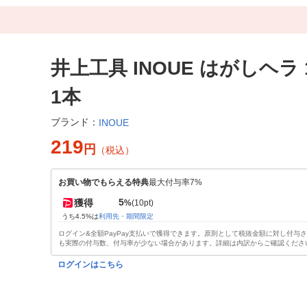
井上工具 INOUE はがしヘラ 1
1本
ブランド：
INOUE
219
円
（税込）
お買い物でもらえる特典
最大付与率7%
5
獲得
%
(10pt)
うち4.5%は
利用先・期間限定
ログイン&全額PayPay支払いで獲得できます。原則として税抜金額に対し付与
も実際の付与数、付与率が少ない場合があります。詳細は内訳からご確認くださ
ログインはこちら