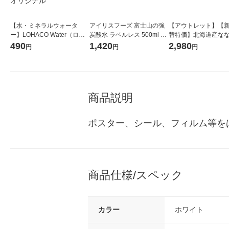
【水・ミネラルウォータ
アイリスフーズ 富士山の強
【アウトレット】【
ー】LOHACO Water（ロハ
炭酸水 ラベルレス 500ml 1
替特価】北海道産な
コウォーター）2L ラベルレ
箱（24本入）
し 無洗米 5kg 1袋 
490
1,420
2,980
円
円
円
ス 1箱（5本入）（イチオ
米 木徳神糧 オリジナ
シ） オリジナル
商品説明
ポスター、シール、フィルム等を
商品仕様/スペック
カラー
ホワイト