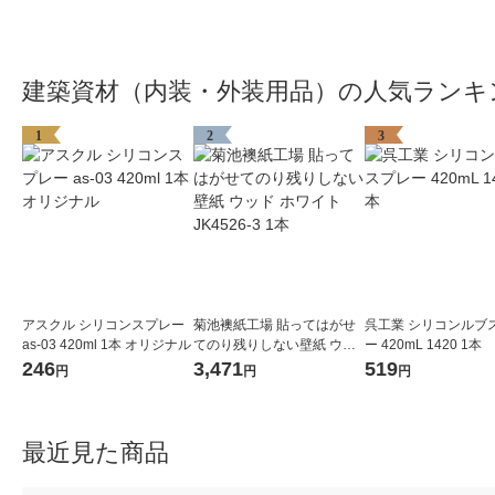
建築資材（内装・外装用品）の人気ランキ
1
2
3
アスクル シリコンスプレー
菊池襖紙工場 貼ってはがせ
呉工業 シリコンルブ
as-03 420ml 1本 オリジナル
てのり残りしない壁紙 ウッ
ー 420mL 1420 1本
ド ホワイト JK4526-3 1本
246
3,471
519
円
円
円
最近見た商品