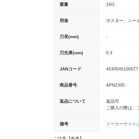
重量
15G
用途
ポスター、シー
刃長(mm)
-
刃先厚(mm)
0.3
JANコード
4530545100577
商品番号
APN2305
返品について
返品可
ご購入の際は、
備考
メーカーサイト
ご注意【免責】