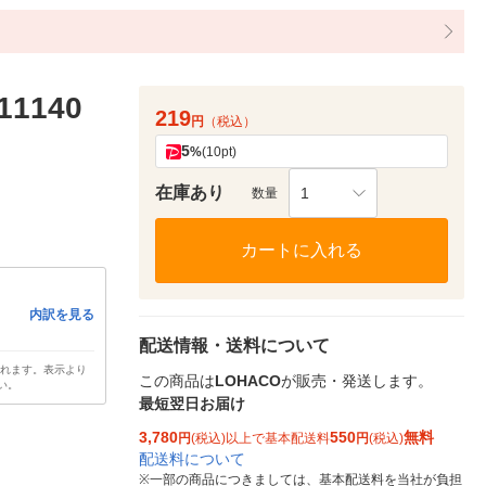
1140
219
円
（税込）
5
%
(10pt)
在庫あり
1
数量
カートに入れる
内訳を見る
配送情報・送料について
されます。表示より
この商品は
LOHACO
が販売・発送します。
い。
最短翌日お届け
3,780
550
無料
円
(税込)以上で基本配送料
円
(税込)
配送料について
※
一部の商品につきましては、基本配送料を当社が負担