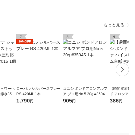
もっと見る
7
8
9
30%OFF
シャワーヘ
ローバル シルバースプレー
コニシ ボンドアロンアルフ
【瞬間接着剤】
節水35%
RS-420ML 1本
ア プロ用No.5 20g #35045
ド アロンアル
 GA-FC
1本
ードEXスリム台紙
1,790
905
386
円
円
円
本