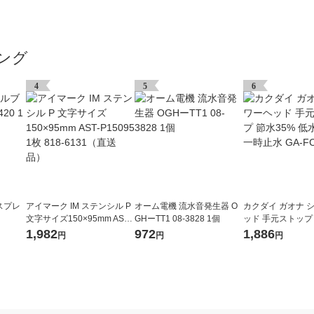
ング
4
5
6
スプレ
アイマーク IM ステンシル P
オーム電機 流水音発生器 O
カクダイ ガオナ 
文字サイズ150×95mm AST-
GHーTT1 08-3828 1個
ッド 手元ストップ 
P15095 1枚 818-6131（直
低水圧対応 一時止水
1,982
972
1,886
円
円
円
送品）
015 1個