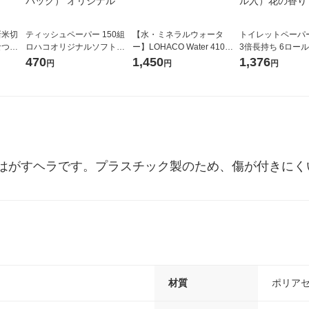
新米切
ティッシュペーパー 150組
【水・ミネラルウォータ
トイレットペーパ
なつぼ
ロハコオリジナルソフトパ
ー】LOHACO Water 410ml
3倍長持ち 6ロール 75m 再
令和7年産
ックティッシュ フィオナ オ
1箱（20本入）ラベルレス
紙配合 スコッテ
470
1,450
1,376
円
円
円
ル
リジナル 1セット（10個：
（イチオシ） オリジナル
パック 1セット（2
5個入×2パック） オリジナ
ロール入）花の香
ル
はがすヘラです。プラスチック製のため、傷が付きにく
材質
ポリアセ