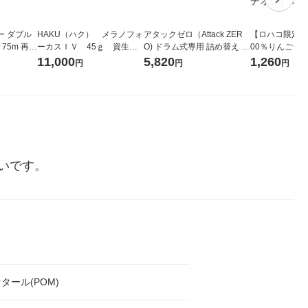
ー ダブル
HAKU（ハク） メラノフォ
アタックゼロ（Attack ZER
【ロハコ限定】
生
ーカスＩＶ 45ｇ 資生
O) ドラム式専用 詰め替え メ
00％りんごジュー
ィフラワー
堂 おまけ付き
ガジャンボ 2300g 1セット
箱（18本入）
11,000
5,820
1,260
円
円
円
パック12
（2個入) 洗濯洗剤 花王
【クイズ付き】
り
ク】（イチオシ
ル
いです。
タール(POM)