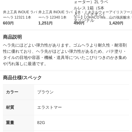
井上工具 INOUE ラバ
井上工具 INOUE ラバ
【水・ミネラルウォー
アイリスフーズ
ーヘラ 12321 1本
ーヘラ 12340 1本
ター】LOHACO Wate
山の強炭酸水 
603
1,251
r（ロハコウォータ
490
レス 500ml 1
1,420
円
円
円
円
ー）2L ラベルレス 1
本入）
箱（5本入）（イチオ
商品説明
シ） オリジナル
ヘラ先にほどよい弾力性があります。ゴムヘラより耐久性・耐溶剤
性に優れており、ヘラ先がほどよい弾力性があるため、パテ塗り・
タイルの目地や容器・機械・道具等についたこびりつきのかき集め
や汚れ落しに最適です。
商品仕様/スペック
カラー
ブラウン
材質
エラストマー
重量
82G