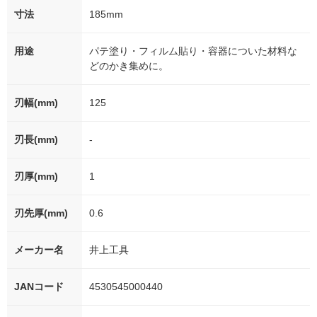
寸法
185mm
用途
パテ塗り・フィルム貼り・容器についた材料な
どのかき集めに。
刃幅(mm)
125
刃長(mm)
-
刃厚(mm)
1
刃先厚(mm)
0.6
メーカー名
井上工具
JANコード
4530545000440