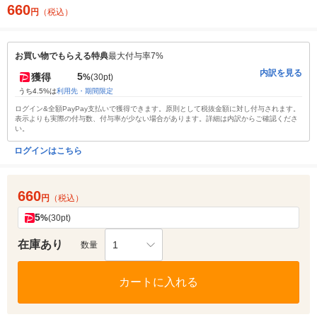
660
円
（税込）
お買い物でもらえる特典
最大付与率7%
内訳を見る
5
獲得
%
(30pt)
うち4.5%は
利用先・期間限定
ログイン&全額PayPay支払いで獲得できます。原則として税抜金額に対し付与されます。
表示よりも実際の付与数、付与率が少ない場合があります。詳細は内訳からご確認くださ
い。
ログインはこちら
660
円
（税込）
5
%
(30pt)
在庫あり
1
数量
カートに入れる