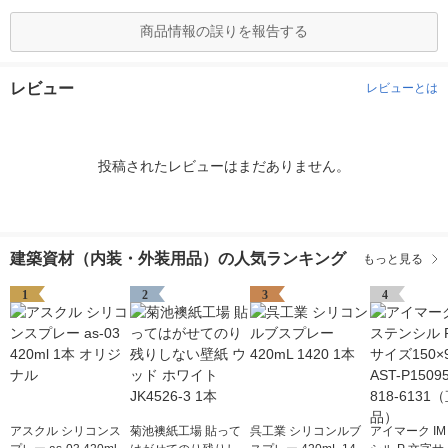
商品情報の誤りを報告する
レビュー
レビューとは
投稿されたレビューはまだありません。
建築資材（内装・外装用品）の人気ランキング
もっと見る
1
2
3
4
アスクル シリコンス
菊池襖紙工場 貼って
呉工業 シリコンルブ
アイマーク IM