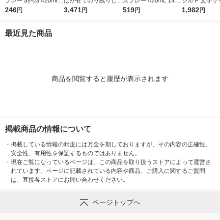
プレー as-03 420ml 1
はがせてのり残りしな
スプレー 420mL 1420
シル P 文字サ
本 オリジナル
246
い壁紙 ウッド ホワイ
3,471
1本
519
×95mm AST-P
1,982
円
円
円
円
ト JK4526-3 1本
1枚 818-61
品）
最近見た商品
商品を閲覧すると履歴が表示されます
掲載商品の情報について
・
掲載している情報の精度には万全を期しておりますが、その内容の正確性、
安全性、有用性を保証するものではありません。
・
現在ご覧になっているページは、この商品を取り扱うストアによって運営さ
れています。ページに記載されている内容や商品、ご購入に関するご質問
は、直接各ストアにお問い合わせください。
ページトップへ