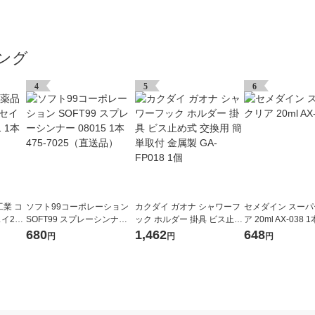
ング
4
5
6
業 コ
ソフト99コーポレーション
カクダイ ガオナ シャワーフ
セメダイン スーパ
イ2L
SOFT99 スプレーシンナー 0
ック ホルダー 掛具 ビス止め
ア 20ml AX-038 1
8015 1本 475-7025（直送
式 交換用 簡単取付 金属製 G
680
1,462
648
円
円
円
品）
A-FP018 1個