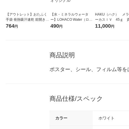
【アウトレット】おたふく
【水・ミネラルウォータ
HAKU（ハク） メ
手袋 発熱吸汗速乾 前開きロ
ー】LOHACO Water（ロハ
ーカスＩＶ 45ｇ 
ングタイツ ブラック LLサイ
コウォーター）2L ラベルレ
堂 おまけ付き
764
490
11,000
円
円
円
ズ JW-153 1枚
ス 1箱（5本入）（イチオ
シ） オリジナル
商品説明
ポスター、シール、フィルム等を
商品仕様/スペック
カラー
ホワイト