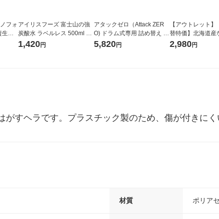
ラノフォ
アイリスフーズ 富士山の強
アタックゼロ（Attack ZER
【アウトレット】
資生
炭酸水 ラベルレス 500ml 1
O) ドラム式専用 詰め替え メ
替特価】北海道産
箱（24本入）
ガジャンボ 2300g 1セット
し 無洗米 5kg 1
1,420
5,820
2,980
円
円
円
（2個入) 洗濯洗剤 花王
米 木徳神糧 オリ
はがすヘラです。プラスチック製のため、傷が付きにく
材質
ポリアセ