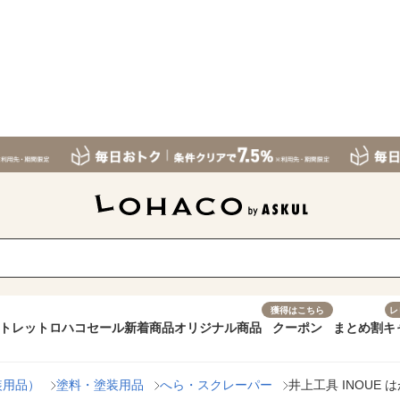
獲得はこちら
レ
トレット
ロハコセール
新着商品
オリジナル商品
クーポン
まとめ割
キ
装用品）
塗料・塗装用品
へら・スクレーパー
井上工具 INOUE は