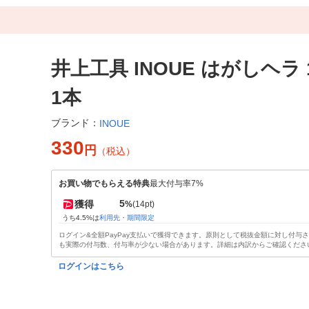
井上工具 INOUE はがしヘラ 1
1本
ブランド：
INOUE
330
円
（税込）
お買い物でもらえる特典
最大付与率7%
5
獲得
%
(14pt)
うち4.5%は
利用先・期間限定
ログイン&全額PayPay支払いで獲得できます。原則として税抜金額に対し付与
も実際の付与数、付与率が少ない場合があります。詳細は内訳からご確認くださ
ログインはこちら