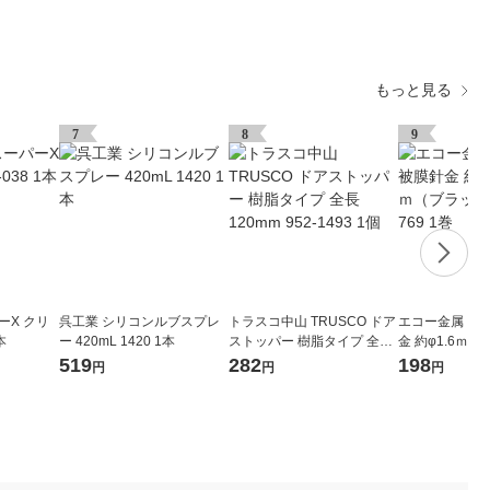
もっと見る
7
8
9
ーX クリ
呉工業 シリコンルブスプレ
トラスコ中山 TRUSCO ドア
エコー金属 ビ
本
ー 420mL 1420 1本
ストッパー 樹脂タイプ 全長
金 約φ1.6ｍｍ
120mm 952-1493 1個
ック） 1506ー7
519
282
198
円
円
円