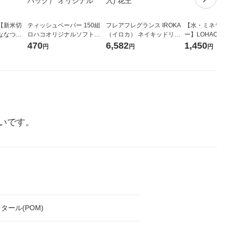
【新米切
ティッシュペーパー 150組
フレアフレグランス IROKA
【水・ミネラル
ななつぼ
ロハコオリジナルソフトパ
（イロカ） ネイキッドリリ
ー】LOHACO Wa
袋 令和7年産
ックティッシュ フィオナ オ
ーの香り 柔軟剤 詰め替え 超
1箱（20本入
470
6,582
1,450
円
円
円
ジナル
リジナル 1セット（10個：
特大 1200ml 1セット（5個
（イチオシ） 
5個入×2パック） オリジナ
入) 花王
ル
いです。
タール(POM)