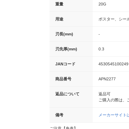
重量
20G
用途
ポスター、シー
刃長(mm)
-
刃先厚(mm)
0.3
JANコード
4530545100249
商品番号
APN2277
返品について
返品可
ご購入の際は、
備考
メーカーサイト
ご注意【免責】