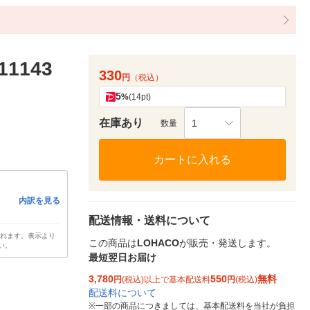
1143
330
円
（税込）
5
%
(14pt)
在庫あり
1
数量
カートに入れる
内訳を見る
配送情報・送料について
されます。表示より
この商品は
LOHACO
が販売・発送します。
い。
最短翌日お届け
3,780
550
無料
円
(税込)以上で基本配送料
円
(税込)
配送料について
※
一部の商品につきましては、基本配送料を当社が負担