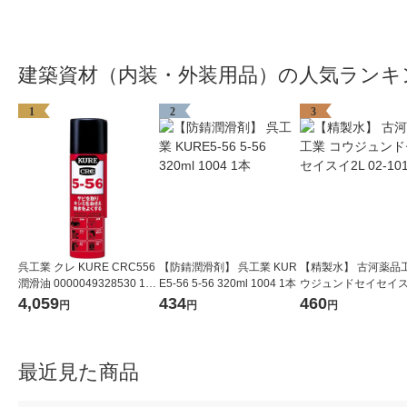
建築資材（内装・外装用品）の人気ランキ
1
2
3
呉工業 クレ KURE CRC556
【防錆潤滑剤】 呉工業 KUR
【精製水】 古河薬品工
潤滑油 0000049328530 1セ
E5-56 5-56 320ml 1004 1本
ウジュンドセイセイス
ット(70ML×10)（直送品）
02-101 1本
4,059
434
460
円
円
円
最近見た商品