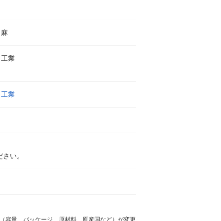
ト麻
ら工業
ら工業
ださい。
様（容量、パッケージ、原材料、原産国など）が変更