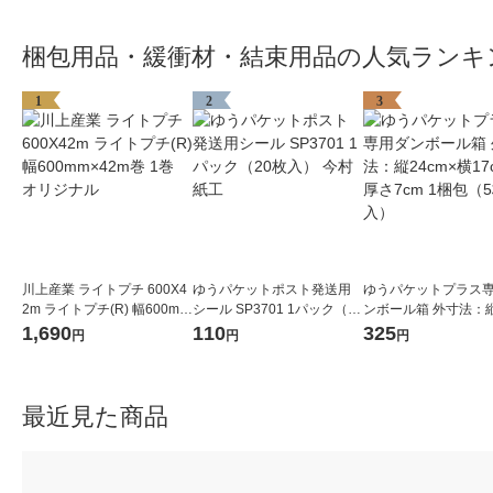
梱包用品・緩衝材・結束用品の人気ランキ
1
2
3
川上産業 ライトプチ 600X4
ゆうパケットポスト発送用
ゆうパケットプラス
2m ライトプチ(R) 幅600mm
シール SP3701 1パック（20
ンボール箱 外寸法：縦
×42m巻 1巻 オリジナル
枚入） 今村紙工
×横17cm×厚さ7cm 
1,690
110
325
円
円
円
（5枚入）
最近見た商品