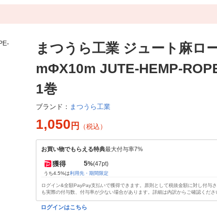
まつうら工業 ジュート麻ロー
mΦX10m JUTE-HEMP-ROPE
1巻
まつうら工業
ブランド：
1,050
円
（税込）
お買い物でもらえる特典
最大付与率7%
5
獲得
%
(47pt)
うち4.5%は
利用先・期間限定
ログイン&全額PayPay支払いで獲得できます。原則として税抜金額に対し付与
も実際の付与数、付与率が少ない場合があります。詳細は内訳からご確認くださ
ログインはこちら