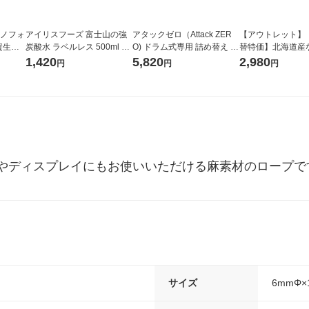
ラノフォ
アイリスフーズ 富士山の強
アタックゼロ（Attack ZER
【アウトレット】
資生
炭酸水 ラベルレス 500ml 1
O) ドラム式専用 詰め替え メ
替特価】北海道産
箱（24本入）
ガジャンボ 2300g 1セット
し 無洗米 5kg 1
1,420
5,820
2,980
円
円
円
（2個入) 洗濯洗剤 花王
米 木徳神糧 オリ
やディスプレイにもお使いいただける麻素材のロープで
サイズ
6mmΦ×