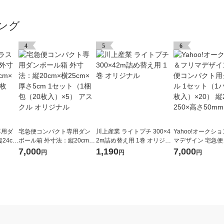
ング
4
5
6
専用ダ
宅急便コンパクト専用ダン
川上産業 ライトプチ 300×4
Yahoo!オークシ
24cm
ボール箱 外寸法：縦20cm×
2m詰め替え用 1巻 オリジナ
マデザイン 宅急
1梱包
横25cm×厚さ5cm 1セット
ル
ト用ダンボール 1
7,000
1,190
7,000
円
円
円
（1梱包（20枚入）×5） ア
パック（5枚入）×2
スクル オリジナル
0×横250×高さ50