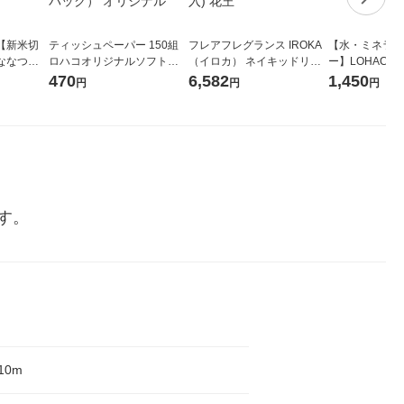
【新米切
ティッシュペーパー 150組
フレアフレグランス IROKA
【水・ミネラル
ななつぼ
ロハコオリジナルソフトパ
（イロカ） ネイキッドリリ
ー】LOHACO Wa
袋 令和7年産
ックティッシュ フィオナ オ
ーの香り 柔軟剤 詰め替え 超
1箱（20本入
470
6,582
1,450
円
円
円
ジナル
リジナル 1セット（10個：
特大 1200ml 1セット（5個
（イチオシ） 
5個入×2パック） オリジナ
入) 花王
ル
す。
10m