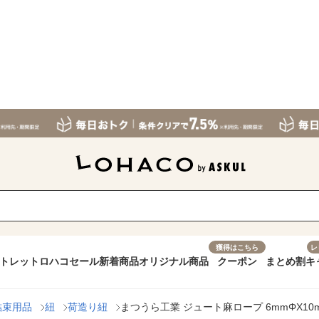
獲得はこちら
レ
トレット
ロハコセール
新着商品
オリジナル商品
クーポン
まとめ割
キ
結束用品
紐
荷造り紐
まつうら工業 ジュート麻ロープ 6mmΦX10m JU