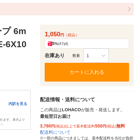
プ 6m
1,050
円
（税込）
-6X10
5
%
(47pt)
在庫あり
1
数量
カートに入れる
配送情報・送料について
内訳を見る
この商品は
LOHACO
が販売・発送します。
最短翌日お届け
されます。表示より
い。
3,780
550
無料
円
(税込)以上で基本配送料
円
(税込)
配送料について
※
一部の商品につきましては、基本配送料を当社が負担