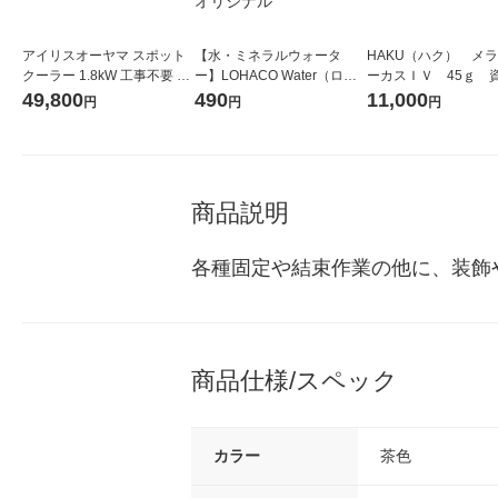
アイリスオーヤマ スポット
【水・ミネラルウォータ
HAKU（ハク） メ
クーラー 1.8kW 工事不要 冷
ー】LOHACO Water（ロハ
ーカスＩＶ 45ｇ 
風 除湿 冷却 エアコン ブラ
コウォーター）2L ラベルレ
堂 おまけ付き
49,800
490
11,000
円
円
円
ック ISAC-0802-B セール
ス 1箱（5本入）（イチオ
シ） オリジナル
商品説明
各種固定や結束作業の他に、装飾
商品仕様/スペック
カラー
茶色