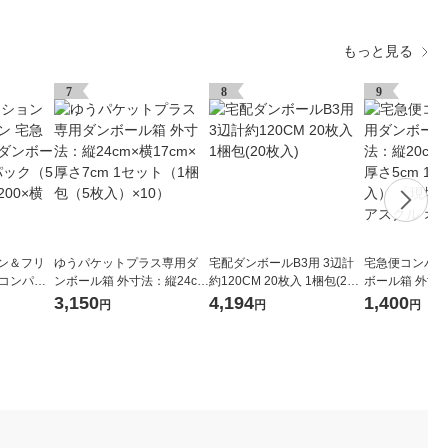
もっと見る
7
8
9
ョン＆フリ
ゆうパケットプラス専用ダ
宅配ダンボールB3用 3辺計
宅急便コンパク
便コンパク
ンボール箱 外寸法：縦24cm
約120CM 20枚入 1梱包(20
ボール箱 外寸法
セット（1
×横17cm×厚さ7cm 1セット
枚入)
横25cm×厚さ5
3,150
4,194
1,400
円
円
円
0） 縦20
（1梱包（5枚入）×10）
0枚入） 「現
mm
アスクル オリ