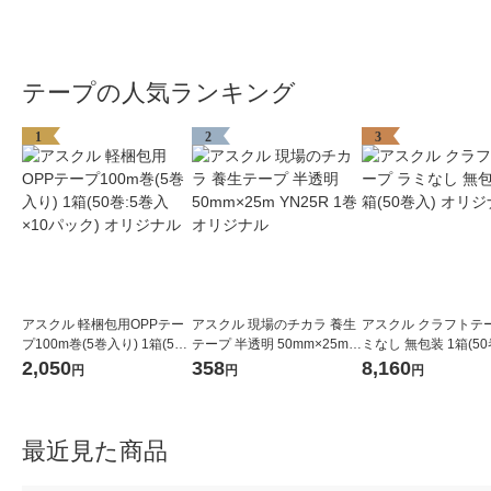
テープの人気ランキング
1
2
3
アスクル 軽梱包用OPPテー
アスクル 現場のチカラ 養生
アスクル クラフトテー
プ100m巻(5巻入り) 1箱(50
テープ 半透明 50mm×25m Y
ミなし 無包装 1箱(50
巻:5巻入×10パック) オリジ
N25R 1巻 オリジナル
オリジナル
2,050
358
8,160
円
円
円
ナル
最近見た商品