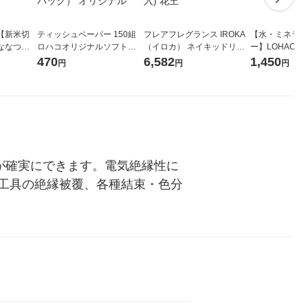
【新米切
ティッシュペーパー 150組
フレアフレグランス IROKA
【水・ミネラル
ななつぼ
ロハコオリジナルソフトパ
（イロカ） ネイキッドリリ
ー】LOHACO Wa
袋 令和7年産
ックティッシュ フィオナ オ
ーの香り 柔軟剤 詰め替え 超
1箱（20本入
470
6,582
1,450
円
円
円
ジナル
リジナル 1セット（10個：
特大 1200ml 1セット（5個
（イチオシ） 
5個入×2パック） オリジナ
入) 花王
ル
事が確実にできます。電気絶縁性に
工具の絶縁被覆、各種結束・色分