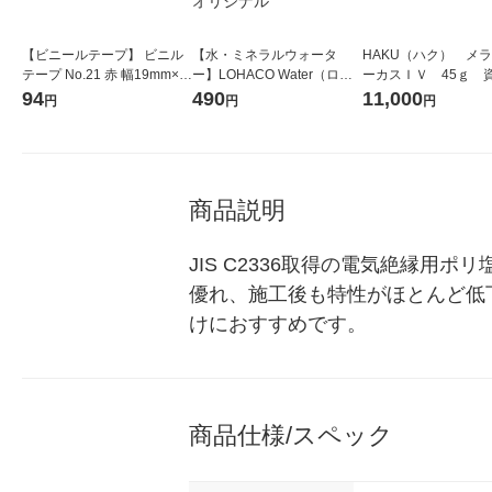
【ビニールテープ】 ビニル
【水・ミネラルウォータ
HAKU（ハク） メ
テープ No.21 赤 幅19mm×長
ー】LOHACO Water（ロハ
ーカスＩＶ 45ｇ 
さ10m J2511 ニトムズ 1巻
コウォーター）2L ラベルレ
堂 おまけ付き
94
490
11,000
円
円
円
ス 1箱（5本入）（イチオ
シ） オリジナル
商品説明
JIS C2336取得の電気絶縁
優れ、施工後も特性がほとんど低
けにおすすめです。
商品仕様/スペック