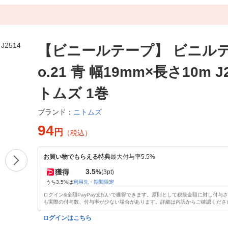
【ビニールテープ】 ビニルテ
o.21 青 幅19mm×長さ10m J
トムズ 1巻
ニトムズ
ブランド：
94
円
（税込）
お買い物でもらえる特典
最大付与率5.5%
3.5
獲得
%
(3pt)
うち3.5%は
利用先・期間限定
ログイン&全額PayPay支払いで獲得できます。原則として税抜金額に対し付与
も実際の付与数、付与率が少ない場合があります。詳細は内訳からご確認くださ
ログインはこちら