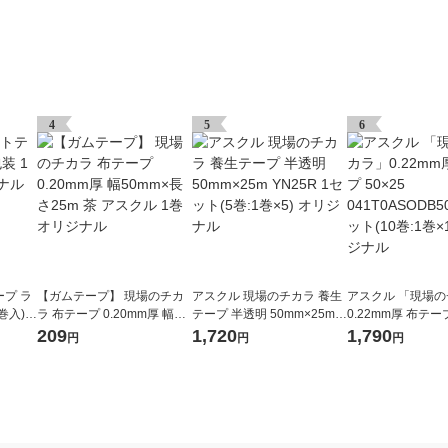
4
5
6
プ ラ
【ガムテープ】 現場のチカ
アスクル 現場のチカラ 養生
アスクル 「現場
巻入)
ラ 布テープ 0.20mm厚 幅50
テープ 半透明 50mm×25m Y
0.22mm厚 布テープ 
mm×長さ25m 茶 アスクル 1
N25R 1セット(5巻:1巻×5)
41T0ASODB502
209
1,720
1,790
円
円
円
巻 オリジナル
オリジナル
(10巻:1巻×10) 