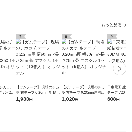
もっと見る
7
8
9
のチカラ」
【ガムテープ】 現場のチカ
【ガムテープ】 現場のチカ
日東電工 建築
50×25 0
ラ 布テープ 0.20mm厚 幅50
ラ 布テープ 0.20mm厚 幅50
テープ 720 50M
50 1セット
mm×長さ25m 茶 アスクル 1
mm×長さ25m 茶 アスクル 1
1パック(2巻入)
1,980
1,020
608
円
円
円
オリジナル
セット（10巻入 ） オリジナ
セット（5巻入） オリジナル
ル