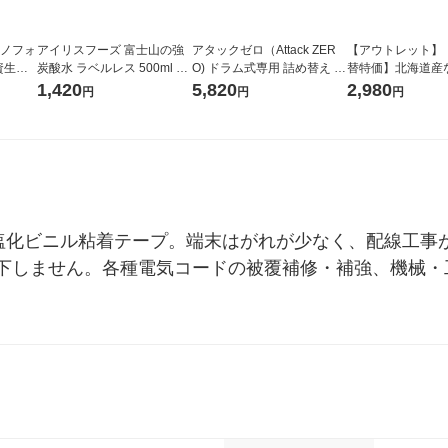
ラノフォ
アイリスフーズ 富士山の強
アタックゼロ（Attack ZER
【アウトレット】
資生
炭酸水 ラベルレス 500ml 1
O) ドラム式専用 詰め替え メ
替特価】北海道産
箱（24本入）
ガジャンボ 2300g 1セット
し 無洗米 5kg 1
1,420
5,820
2,980
円
円
円
（2個入) 洗濯洗剤 花王
米 木徳神糧 オリ
用ポリ塩化ビニル粘着テープ。端末はがれが少なく、配線工
下しません。各種電気コードの被覆補修・補強、機械・