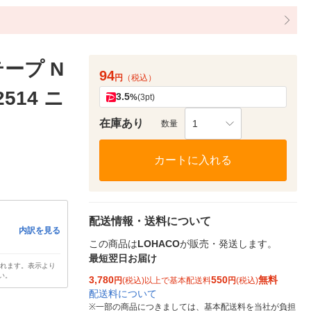
ープ N
94
円
（税込）
2514 ニ
3.5
%
(3pt)
在庫あり
1
数量
カートに入れる
配送情報・送料について
内訳を見る
この商品は
LOHACO
が販売・発送します。
最短翌日お届け
されます。表示より
い。
3,780
550
無料
円
(税込)以上で基本配送料
円
(税込)
配送料について
※
一部の商品につきましては、基本配送料を当社が負担