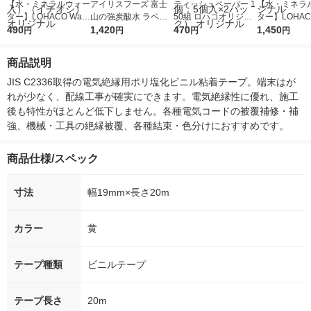
【水・ミネラルウォー
アイリスフーズ 富士
ティッシュペーパー 1
【水・ミネラ
ター】LOHACO Wate
山の強炭酸水 ラベル
50組 ロハコオリジナ
ター】LOHACO
r（ロハコウォータ
490
レス 500ml 1箱（24
1,420
ルソフトパックティッ
470
r 410ml 1箱
1,450
円
円
円
円
ー）2L ラベルレス 1
本入）
シュ フィオナ オリジ
入）ラベルレ
箱（5本入）（イチオ
ナル 1セット（10
オシ） オリジ
商品説明
シ） オリジナル
個：5個入×2パック）
オリジナル
JIS C2336取得の電気絶縁用ポリ塩化ビニル粘着テープ。端末はが
れが少なく、配線工事が確実にできます。電気絶縁性に優れ、施工
後も特性がほとんど低下しません。各種電気コードの被覆補修・補
強、機械・工具の絶縁被覆、各種結束・色分けにおすすめです。
商品仕様/スペック
寸法
幅19mm×長さ20m
カラー
黄
テープ種類
ビニルテープ
テープ長さ
20m