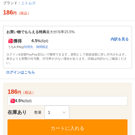
ブランド：
ニトムズ
186
円
（税込）
お買い物でもらえる特典
最大付与率15.5%
内訳を見る
4.5
獲得
%
(6pt)
うち4.5%は
利用先・期間限定
ログイン&全額PayPay支払いで獲得できます。原則として税抜金額に対し付与されます。
表示よりも実際の付与数、付与率が少ない場合があります。詳細は内訳からご確認くださ
い。
ログインはこちら
186
円
（税込）
4.5
%
(6pt)
在庫あり
1
数量
カートに入れる