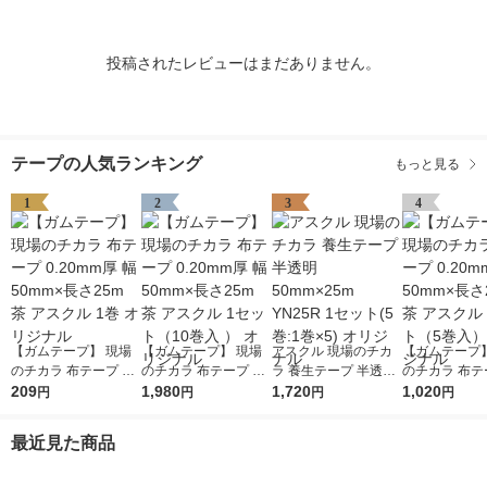
投稿されたレビューはまだありません。
テープの人気ランキング
もっと見る
1
2
3
4
【ガムテープ】 現場
【ガムテープ】 現場
アスクル 現場のチカ
【ガムテープ】
のチカラ 布テープ 0.2
のチカラ 布テープ 0.2
ラ 養生テープ 半透明
のチカラ 布テー
0mm厚 幅50mm×長さ
209
0mm厚 幅50mm×長さ
1,980
50mm×25m YN25R 1
1,720
0mm厚 幅50
1,020
円
円
円
円
25m 茶 アスクル 1巻
25m 茶 アスクル 1セ
セット(5巻:1巻×5) オ
25m 茶 アスク
オリジナル
ット（10巻入 ） オリ
リジナル
ット（5巻入）
最近見た商品
ジナル
ナル