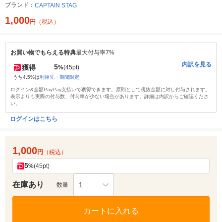
ブランド：
CAPTAIN STAG
1,000
円
（税込）
お買い物でもらえる特典
最大付与率7%
内訳を見る
5
獲得
%
(45pt)
うち4.5%は
利用先・期間限定
ログイン&全額PayPay支払いで獲得できます。原則として税抜金額に対し付与されます。
表示よりも実際の付与数、付与率が少ない場合があります。詳細は内訳からご確認くださ
い。
ログインはこちら
1,000
円
（税込）
5
%
(45pt)
在庫あり
1
数量
カートに入れる