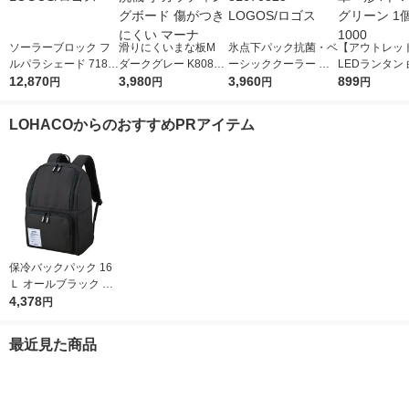
ソーラーブロック フ
滑りにくいまな板M
氷点下パック抗菌・ベ
【アウトレッ
ルパラシェード 7180
ダークグレー K808D
ーシッククーラー M 8
LEDランタン 
9034 LOGOS/ロゴス
12,870
GY 1枚 食洗機可 カッ
3,980
1670323 LOGOS/ロ
3,960
滴構造 単一形
899
円
円
円
円
ティングボード 傷が
ゴス
売 グリーン 1個
つきにくい マーナ
1000
LOHACOからのおすすめPRアイテム
保冷バックパック 16
Ｌ オールブラック RF
P-016 ALB 1個 保冷バ
4,378
円
ッグ リュック サーモ
ス
最近見た商品