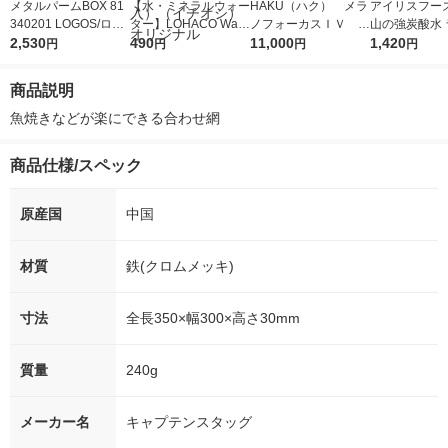
メタルパームBOX 81
【水・ミネラルウォー
HAKU（ハク） メラ
アイリスフーズ
340201 LOGOS/ロゴ
ター】LOHACO Wate
ノフォーカスＩＶ 4
山の強炭酸水 
ス
2,530
r（ロハコウォータ
490
5ｇ 資生堂 おまけ
11,000
レス 500ml 1
1,420
円
円
円
円
ー）2L ラベルレス 1
付き
本入）
箱（5本入）（イチオ
商品説明
シ） オリジナル
魚焼きなどが楽にできる合わせ網
商品仕様/スペック
原産国
中国
材質
鉄(クロムメッキ)
寸法
全長350×幅300×高さ30mm
質量
240g
メーカー名
キャプテンスタッグ