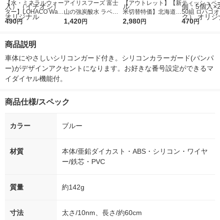
【水・ミネラルウォー
アイリスフーズ 富士
【アウトレット】【新
ティッシュペー
ター】LOHACO Wate
山の強炭酸水 ラベル
米切替特価】北海道産
50組 ロハコ
r（ロハコウォータ
490
レス 500ml 1箱（24
1,420
ななつぼし 無洗米 5k
2,980
ルソフトパッ
470
円
円
円
円
ー）2L ラベルレス 1
本入）
g 1袋 令和7年産 米 木
シュ フィオナ
箱（5本入）（イチオ
徳神糧 オリジナル
ナル 1セット
商品説明
シ） オリジナル
個：5個入×2
オリジナル
車体にやさしいシリコンガード付き。シリコンカラーガード(バンパ
ー)がデザインアクセントになります。お好きな番号設定ができるマ
イダイヤル機能付。
商品仕様/スペック
カラー
ブルー
材質
本体/亜鉛ダイカスト・ABS・シリコン・ワイヤ
ー/鉄芯・PVC
質量
約142g
寸法
太さ/10nm、長さ/約60cm