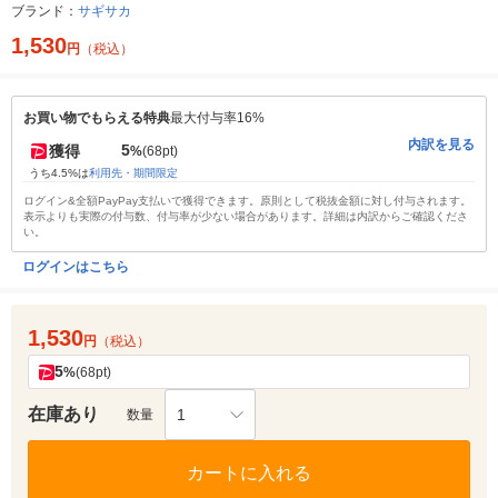
ブランド：
サギサカ
1,530
円
（税込）
お買い物でもらえる特典
最大付与率16%
内訳を見る
5
獲得
%
(68pt)
うち4.5%は
利用先・期間限定
ログイン&全額PayPay支払いで獲得できます。原則として税抜金額に対し付与されます。
表示よりも実際の付与数、付与率が少ない場合があります。詳細は内訳からご確認くださ
い。
ログインはこちら
1,530
円
（税込）
5
%
(68pt)
在庫あり
1
数量
カートに入れる