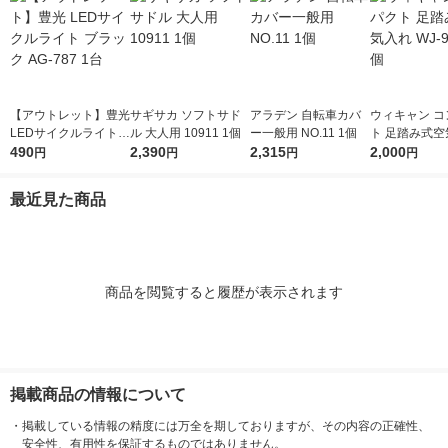
【アウトレット】豊光
サギサカ ソフトサド
アラデン 自転車カバ
ウィキャン コ
LEDサイクルライト
ル 大人用 10911 1個
ー一般用 NO.11 1個
ト 足踏み式空
ブラック AG-787 1台
490
2,390
2,315
WJ-9218 1個
2,000
円
円
円
円
最近見た商品
商品を閲覧すると履歴が表示されます
掲載商品の情報について
・
掲載している情報の精度には万全を期しておりますが、その内容の正確性、
安全性、有用性を保証するものではありません。