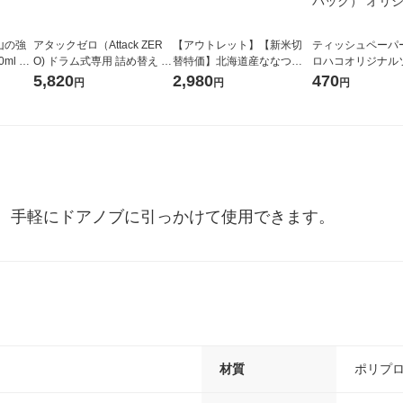
山の強
アタックゼロ（Attack ZER
【アウトレット】【新米切
ティッシュペーパー
ml 1
O) ドラム式専用 詰め替え メ
替特価】北海道産ななつぼ
ロハコオリジナル
ガジャンボ 2300g 1セット
し 無洗米 5kg 1袋 令和7年産
ックティッシュ フ
5,820
2,980
470
円
円
円
（2個入) 洗濯洗剤 花王
米 木徳神糧 オリジナル
リジナル 1セット
5個入×2パック）
ル
、手軽にドアノブに引っかけて使用できます。
材質
ポリプ