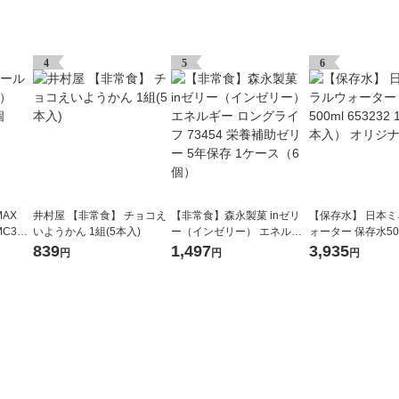
4
5
6
AX
井村屋 【非常食】 チョコえ
【非常食】森永製菓 inゼリ
【保存水】 日本
C3X
いようかん 1組(5本入)
ー（インゼリー） エネルギ
ォーター 保存水500
ー ロングライフ 73454 栄養
32 1箱（24本入） オリジナ
839
1,497
3,935
円
円
円
補助ゼリー 5年保存 1ケース
ル
（6個）