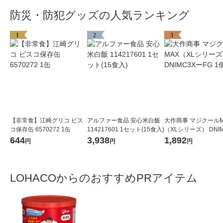
防災・防犯グッズの人気ランキング
1
2
3
【非常食】江崎グリコ ビス
アルファー食品 安心米白飯
大作商事 マジクールM
コ保存缶 6570272 1缶
114217601 1セット(15食入)
（XLシリーズ） DNIM
ーFG 1個
644
3,938
1,892
円
円
円
LOHACOからのおすすめPRアイテム