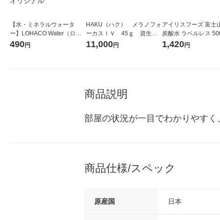
【水・ミネラルウォータ
HAKU（ハク） メラノフォ
アイリスフーズ 富士
ー】LOHACO Water（ロハ
ーカスＩＶ 45ｇ 資生
炭酸水 ラベルレス 500
コウォーター）2L ラベルレ
堂 おまけ付き
箱（24本入）
490
11,000
1,420
円
円
円
ス 1箱（5本入）（イチオ
シ） オリジナル
商品説明
部屋の状況が一目でわかりやすく
商品仕様/スペック
原産国
日本