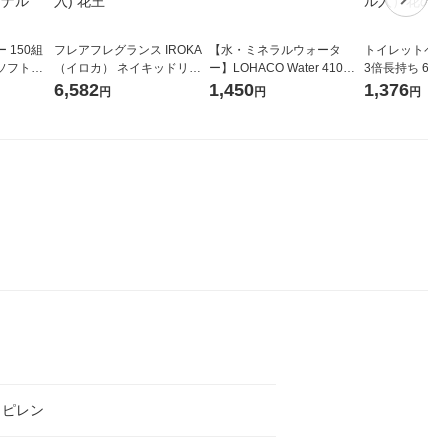
 150組
フレアフレグランス IROKA
【水・ミネラルウォータ
トイレットペー
ソフトパ
（イロカ） ネイキッドリリ
ー】LOHACO Water 410ml
3倍長持ち 6ロール 75
ィオナ オ
ーの香り 柔軟剤 詰め替え 超
1箱（20本入）ラベルレス
紙配合 スコッ
6,582
1,450
1,376
円
円
円
（10個：
特大 1200ml 1セット（5個
（イチオシ） オリジナル
パック 1セット
 オリジナ
入) 花王
ロール入）花の
ロピレン