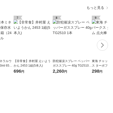
もっと見る
7
8
9
ミネラルウ
【非常食】井村屋 えいよう
防犯催涙スプレー ペッパー
東海 チャッカ
ml 6532
かん 2453 1組(5本入)
ガススプレー 40g TG2510 1
ス ターボフレイ
本
菌 防災
696
2,260
298
円
円
円