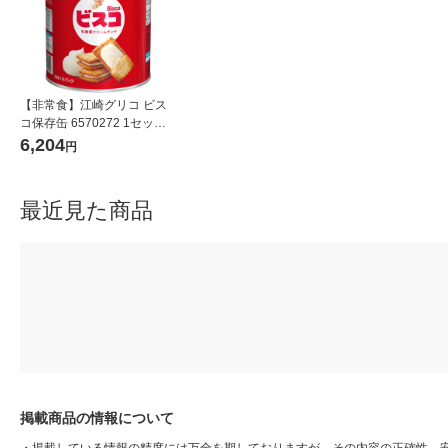
【非常食】江崎グリコ ビス
コ保存缶 6570272 1セット
(1缶×10)
6,204
円
最近見た商品
掲載商品の情報について