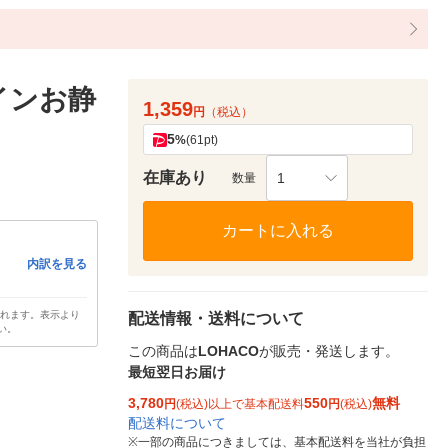
インお静
1,359
円
（税込）
5
%
(61pt)
在庫あり
1
数量
カートに入れる
内訳を見る
されます。表示より
配送情報・送料について
い。
この商品は
LOHACO
が販売・発送します。
最短翌日お届け
3,780
550
無料
円
(税込)以上で基本配送料
円
(税込)
配送料について
※
一部の商品につきましては、基本配送料を当社が負担