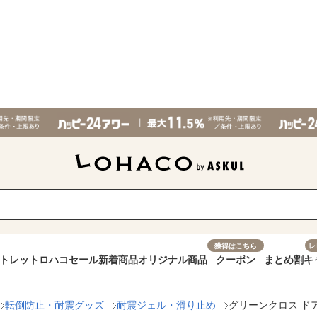
獲得はこちら
レ
トレット
ロハコセール
新着商品
オリジナル商品
クーポン
まとめ割
キ
転倒防止・耐震グッズ
耐震ジェル・滑り止め
グリーンクロス ドア