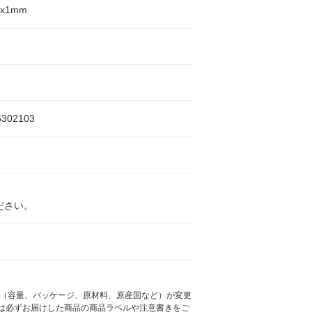
2x1mm
6302103
ださい。
様（容量、パッケージ、原材料、原産国など）が変更
は必ずお届けした商品の商品ラベルや注意書きをご