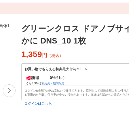
グリーンクロス ドアノブサ
かに DNS_10 1枚
1,359
円
（税込）
お買い物でもらえる特典
最大付与率11%
5
獲得
%
(61pt)
うち4.5%は
利用先・期間限定
ログイン&全額PayPay支払いで獲得できます。原則として税抜金額に対し付与
も実際の付与数、付与率が少ない場合があります。詳細は内訳からご確認くださ
ログインはこちら