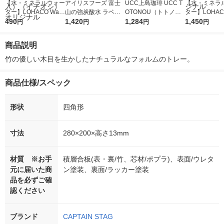
【水・ミネラルウォー
アイリスフーズ 富士
UCC上島珈琲 UCC T
【水・ミネラ
ター】LOHACO Wate
山の強炭酸水 ラベル
OTONOU（トトノ
ター】LOHACO
r（ロハコウォータ
490
レス 500ml 1箱（24
1,420
ウ） by BLACK無糖 5
1,284
r 410ml 1箱
1,450
円
円
円
円
ー）2L ラベルレス 1
本入）
00ml 1セット（6本）
入）ラベルレ
箱（5本入）（イチオ
オシ） オリジ
商品説明
シ） オリジナル
竹の優しい木目を生かしたナチュラルなフォルムのトレー。
商品仕様/スペック
形状
四角形
寸法
280×200×高さ13mm
材質 ※お手
積層合板(表・裏/竹、芯材/ポプラ)、表面/ウレタ
元に届いた商
ン塗装、裏面/ラッカー塗装
品を必ずご確
認ください
ブランド
CAPTAIN STAG