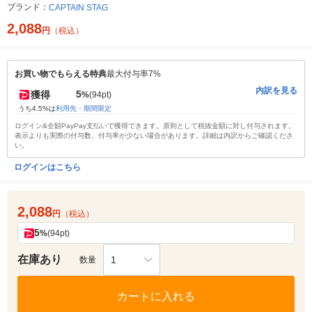
ブランド：
CAPTAIN STAG
2,088
円
（税込）
お買い物でもらえる特典
最大付与率7%
内訳を見る
5
獲得
%
(94pt)
うち4.5%は
利用先・期間限定
ログイン&全額PayPay支払いで獲得できます。原則として税抜金額に対し付与されます。
表示よりも実際の付与数、付与率が少ない場合があります。詳細は内訳からご確認くださ
い。
ログインはこちら
2,088
円
（税込）
5
%
(94pt)
在庫あり
1
数量
カートに入れる