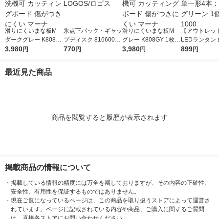
滑りにくいまな板M
氷点下パック・ギャッ
滑りにくいまな板M
【アウトレッ
ダークグレー K808D
プディスク 81660010
グレー K808GY 1枚
LEDランタン 
GY 1枚 食洗機可 カッ
3,980
LOGOS/ロゴス
770
食洗機可 カッティン
3,980
滴構造 単一形
899
円
円
円
円
ティングボード 傷が
グボード 傷がつきに
売 グリーン 1個
つきにくい マーナ
くい マーナ
1000
最近見た商品
商品を閲覧すると履歴が表示されます
掲載商品の情報について
・
掲載している情報の精度には万全を期しておりますが、その内容の正確性、
安全性、有用性を保証するものではありません。
・
現在ご覧になっているページは、この商品を取り扱うストアによって運営さ
れています。ページに記載されている内容や商品、ご購入に関するご質問
は、直接各ストアにお問い合わせください。