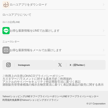
ロハコアプリをダウンロード
ロハコアプリについて
ロハコ公式LINE
お得な最新情報をLINEでお届けします
ニュースレター
お得な最新情報をメールでお届けします
Instagram
X（旧Twitter）
ご利用上の注意
LOHACOプライバシーポリシー
カスタマーハラスメントに対する基本方針
ご利用規約
アスクルのサイバーセキュリティ
特定商取引法に基づく表記
酒類販売管理者標識の掲示
古物営業法に基づく表記
医薬品の販売に関する表示
Yahoo!ショッピング
LINEヤフープライバシーポリシー
LINEヤフープライバシーセンター
利用規約
免責事項
Yahoo!ショッピングガイドライン
© LY Corporation