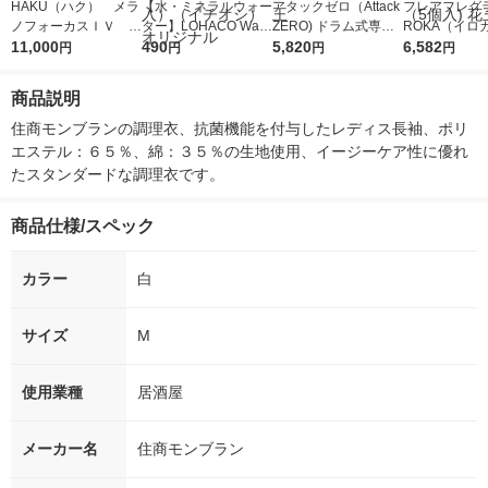
HAKU（ハク） メラ
【水・ミネラルウォー
アタックゼロ（Attack
フレアフレグラ
ノフォーカスＩＶ 4
ター】LOHACO Wate
ZERO) ドラム式専用
ROKA（イロ
5ｇ 資生堂 おまけ
11,000
r（ロハコウォータ
490
詰め替え メガジャン
5,820
イキッドリリ
6,582
円
円
円
円
付き
ー）2L ラベルレス 1
ボ 2300g 1セット（2
柔軟剤 詰め替
箱（5本入）（イチオ
個入) 洗濯洗剤 花王
大 1200ml 
商品説明
シ） オリジナル
（5個入) 花王
住商モンブランの調理衣、抗菌機能を付与したレディス長袖、ポリ
エステル：６５％、綿：３５％の生地使用、イージーケア性に優れ
たスタンダードな調理衣です。
商品仕様/スペック
カラー
白
サイズ
M
使用業種
居酒屋
メーカー名
住商モンブラン