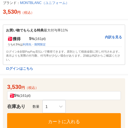
ブランド：
MONTBLANC（ユニフォーム）
3,530
円
（税込）
お買い物でもらえる特典
最大付与率11%
内訳を見る
5
獲得
%
(161pt)
うち4.5%は
利用先・期間限定
ログイン&全額PayPay支払いで獲得できます。原則として税抜金額に対し付与されます。
表示よりも実際の付与数、付与率が少ない場合があります。詳細は内訳からご確認くださ
い。
ログインはこちら
3,530
円
（税込）
5
%
(161pt)
在庫あり
1
数量
カートに入れる