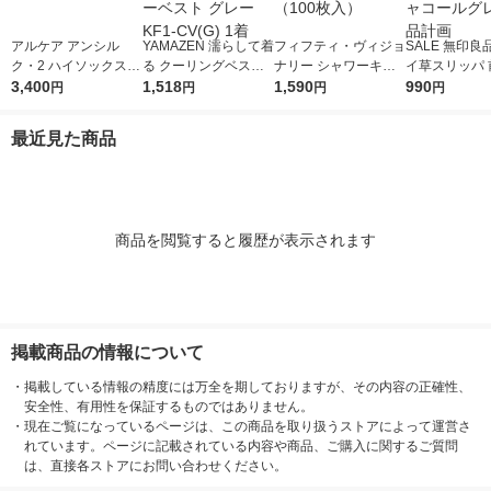
アルケア アンシル
YAMAZEN 濡らして着
フィフティ・ヴィジョ
SALE 無印良
ク・2 ハイソックス
る クーリングベスト
ナリー シャワーキャ
イ草スリッパ 
ブラックM 18473 1個
3,400
ファン付きウェア用イ
1,518
ップ FVMC-001 1個
1,590
ＸＬ ２６．５
990
円
円
円
円
ンナーベスト グレー
（100枚入）
ｃｍ用 チャコ
KF1-CV(G) 1着
レー 良品計画
最近見た商品
商品を閲覧すると履歴が表示されます
掲載商品の情報について
・
掲載している情報の精度には万全を期しておりますが、その内容の正確性、
安全性、有用性を保証するものではありません。
・
現在ご覧になっているページは、この商品を取り扱うストアによって運営さ
れています。ページに記載されている内容や商品、ご購入に関するご質問
は、直接各ストアにお問い合わせください。