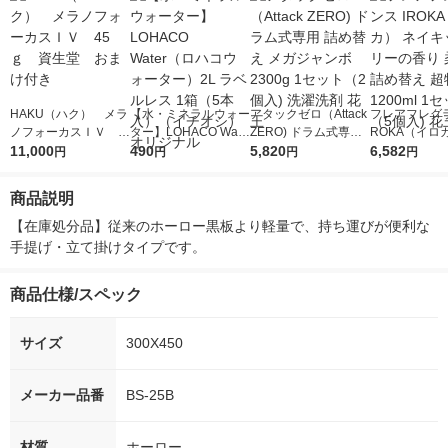
HAKU（ハク） メラ
【水・ミネラルウォー
アタックゼロ（Attack
フレアフレグラ
ノフォーカスＩＶ 4
ター】LOHACO Wate
ZERO) ドラム式専用
ROKA（イロ
5ｇ 資生堂 おまけ
11,000
r（ロハコウォータ
490
詰め替え メガジャン
5,820
イキッドリリ
6,582
円
円
円
円
付き
ー）2L ラベルレス 1
ボ 2300g 1セット（2
柔軟剤 詰め替
箱（5本入）（イチオ
個入) 洗濯洗剤 花王
大 1200ml 
商品説明
シ） オリジナル
（5個入) 花王
【在庫処分品】従来のホーロー黒板より軽量で、持ち運びが便利な
手提げ・立て掛けタイプです。
商品仕様/スペック
サイズ
300X450
メーカー品番
BS-25B
材質
ホーロー