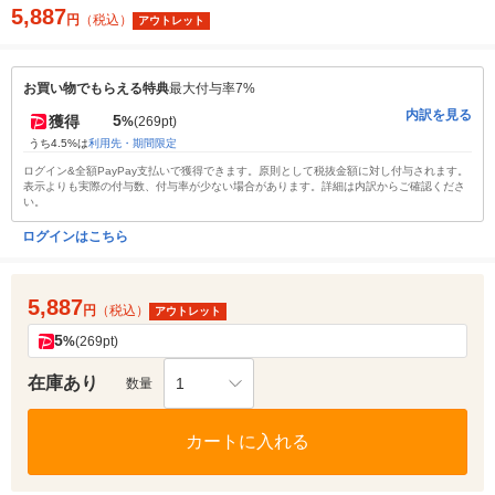
5,887
円
（税込）
アウトレット
お買い物でもらえる特典
最大付与率7%
内訳を見る
5
獲得
%
(269pt)
うち4.5%は
利用先・期間限定
ログイン&全額PayPay支払いで獲得できます。原則として税抜金額に対し付与されます。
表示よりも実際の付与数、付与率が少ない場合があります。詳細は内訳からご確認くださ
い。
ログインはこちら
5,887
円
（税込）
アウトレット
5
%
(269pt)
在庫あり
1
数量
カートに入れる