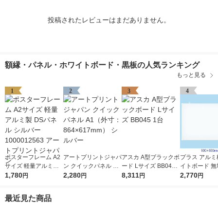
投稿されたレビューはまだありません。
額縁・パネル・ホワイトボード・黒板の人気ランキング
もっと見る
1
2
3
4
ポスターフレーム A2
アートプリントジャパ
アスカ A型ブラックボ
プラス アルミ
サイズ 軽量アルミ製
ン クイックパネル A1
ード Lサイズ BB045 1
イトボード 無地
DSパネル シルバー 1
1,780
（外寸：864×617m
2,280
台
8,311
600mm 壁掛け
2,770
円
円
円
円
000012563 アートプ
m） シルバー
0906SJ
リントジャパン
最近見た商品