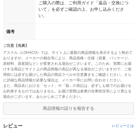
ご購入の際は、ご利用ガイド「返品・交換につ
いて」を必ずご確認の上、お申し込みくださ
い。
備考
ご注意【免責】
アスクル（LOHACO）では、サイト上に最新の商品情報を表示するよう努めて
おりますが、メーカーの都合等により、商品規格・仕様（容量、パッケージ、
原材料、原産国など）が変更される場合がございます。このため、実際にお届
けする商品とサイト上の商品情報の表記が異なる場合がございますので、ご使
用前には必ずお届けした商品の商品ラベルや注意書きをご確認ください。さら
に詳細な商品情報が必要な場合は、メーカー等にお問い合わせください。
また、商品名における「セット」や「箱」の表記は、必ずしも箱でのお届けを
お約束するものではありません。お届け形態は倉庫の在庫状況等により異なる
場合がございます。あらかじめご了承ください。
商品情報の誤りを報告する
レビュー
レビューとは