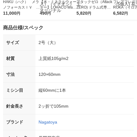
HAKU（ハク） メラ
【水・ミネラルウォー
アタックゼロ（Attack
フレアフレグラ
ノフォーカスＩＶ 4
ター】LOHACO Wate
ZERO) ドラム式専用
ROKA（イロ
5ｇ 資生堂 おまけ
11,000
r（ロハコウォータ
490
詰め替え メガジャン
5,820
イキッドリリ
6,582
円
円
円
円
付き
ー）2L ラベルレス 1
ボ 2300g 1セット（2
柔軟剤 詰め替
箱（5本入）（イチオ
個入) 洗濯洗剤 花王
大 1200ml 
商品仕様/スペック
シ） オリジナル
（5個入) 花王
サイズ
2号（大）
材質
上質紙105g/m2
寸法
120×60mm
ミシン目
縦60mmに1本
針金長さ
2ッ折で105mm
ブランド
Nagatoya