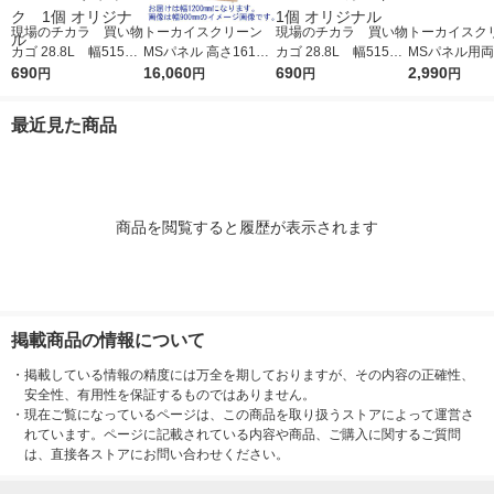
現場のチカラ 買い物
トーカイスクリーン
現場のチカラ 買い物
トーカイスク
カゴ 28.8L 幅515×
MSパネル 高さ1615m
カゴ 28.8L 幅515×
MSパネル用
奥行358×高さ252mm
690
m×幅1200mm 木目調
16,060
奥行358×高さ252mm
690
脚 MS-OWST
2,990
円
円
円
円
ブラック 1個 オリ
ナチュラル MSW-161
カーキ 1個 オリジ
ジナル
2Nr 1枚
ナル
最近見た商品
商品を閲覧すると履歴が表示されます
掲載商品の情報について
・
掲載している情報の精度には万全を期しておりますが、その内容の正確性、
安全性、有用性を保証するものではありません。
・
現在ご覧になっているページは、この商品を取り扱うストアによって運営さ
れています。ページに記載されている内容や商品、ご購入に関するご質問
は、直接各ストアにお問い合わせください。