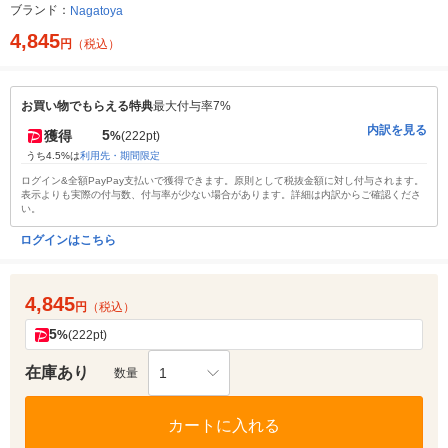
ブランド：
Nagatoya
4,845
円
（税込）
お買い物でもらえる特典
最大付与率7%
内訳を見る
5
獲得
%
(222pt)
うち4.5%は
利用先・期間限定
ログイン&全額PayPay支払いで獲得できます。原則として税抜金額に対し付与されます。
表示よりも実際の付与数、付与率が少ない場合があります。詳細は内訳からご確認くださ
い。
ログインはこちら
4,845
円
（税込）
5
%
(222pt)
在庫あり
1
数量
カートに入れる