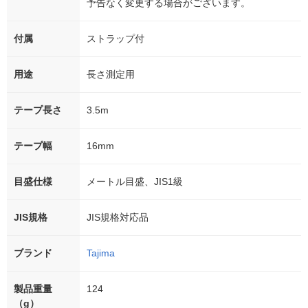
予告なく変更する場合がございます。
付属
ストラップ付
用途
長さ測定用
テープ長さ
3.5m
テープ幅
16mm
目盛仕様
メートル目盛、JIS1級
JIS規格
JIS規格対応品
ブランド
Tajima
製品重量
124
（g）