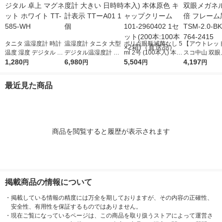
タニタ 温湿度計 時計
温湿度計 タニタ 大型
ポリ点眼瓶滅菌なし 5
【アウトレッ
温度 湿度 デジタル 卓
デジタル温湿度計 大
ml 2号 (100本入) 本体
スコ中山 双眼
上 マグネット ホワイ
1,280
きい 日時時計表示 TT
6,980
原色 キャップクリー
5,504
ルーペ2倍 フ
4,197
円
円
円
円
ト TT-585-WH
ーA01 1個
ム 101-2960402 1セ
TSM-2.0-BK 1
ット(200本:100本×2
2415
最近見た商品
箱)（直送品）
商品を閲覧すると履歴が表示されます
掲載商品の情報について
・
掲載している情報の精度には万全を期しておりますが、その内容の正確性、
安全性、有用性を保証するものではありません。
・
現在ご覧になっているページは、この商品を取り扱うストアによって運営さ