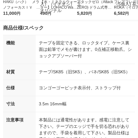
HAKU（ハク） メラ
【水・ミネラルウォー
アタックゼロ（Attack
フレアフレグラ
ノフォーカスＩＶ 4
ター】LOHACO Wate
ZERO) ドラム式専用
ROKA（イロ
5ｇ 資生堂 おまけ
11,000
r（ロハコウォータ
490
詰め替え メガジャン
5,820
イキッドリリ
6,582
円
円
円
円
付き
ー）2L ラベルレス 1
ボ 2300g 1セット（2
柔軟剤 詰め替
箱（5本入）（イチオ
個入) 洗濯洗剤 花王
大 1200ml 
商品仕様/スペック
シ） オリジナル
（5個入) 花王
機能
テープを固定できる、ロックタイプ。ケース裏
面は鉛筆でメモが書けます。0点補正移動爪。シ
ョックアブソーバー付
材質
テープ/SK85（旧SK5）、バネ/SK85（旧SK5）
仕様
ヨンゴーゴーピッチ表示付、ストラップ付
寸法
3.5m 16mm幅
注意事項
本製品には通電性があります。感電に注意して
下さい。テープのエッジで手を切る恐れがあり
ますので、手袋を着用して下さい。製品仕様は