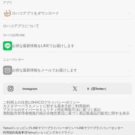
アプリ
ロハコアプリをダウンロード
ロハコアプリについて
ロハコ公式LINE
お得な最新情報をLINEでお届けします
ニュースレター
お得な最新情報をメールでお届けします
Instagram
X（旧Twitter）
ご利用上の注意
LOHACOプライバシーポリシー
カスタマーハラスメントに対する基本方針
ご利用規約
アスクルのサイバーセキュリティ
特定商取引法に基づく表記
酒類販売管理者標識の掲示
古物営業法に基づく表記
医薬品の販売に関する表示
Yahoo!ショッピング
LINEヤフープライバシーポリシー
LINEヤフープライバシーセンター
利用規約
免責事項
Yahoo!ショッピングガイドライン