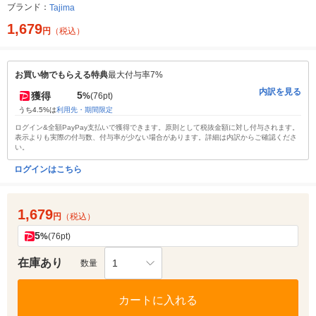
ブランド：
Tajima
1,679
円
（税込）
お買い物でもらえる特典
最大付与率7%
内訳を見る
5
獲得
%
(76pt)
うち4.5%は
利用先・期間限定
ログイン&全額PayPay支払いで獲得できます。原則として税抜金額に対し付与されます。
表示よりも実際の付与数、付与率が少ない場合があります。詳細は内訳からご確認くださ
い。
ログインはこちら
1,679
円
（税込）
5
%
(76pt)
在庫あり
1
数量
カートに入れる