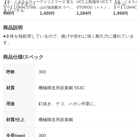
【水・ミネラルウォー
アイリスフーズ 富士
UCC上島珈琲 UCC T
【水・ミネラ
ター】LOHACO Wate
山の強炭酸水 ラベル
OTONOU（トトノ
ター】LOHACO
r（ロハコウォータ
490
レス 500ml 1箱（24
1,420
ウ） by BLACK無糖 5
1,284
r 410ml 1箱
1,450
円
円
円
円
ー）2L ラベルレス 1
本入）
00ml 1セット（6本）
入）ラベルレ
箱（5本入）（イチオ
オシ） オリジ
商品説明
シ） オリジナル
●全体を熱処理しているので、曲げや折れに強く耐久力に優れていま
す。
商品仕様/スペック
呼称
300
材質
機械構造用炭素鋼 S53C
用途
釘抜き、テコ、ハガシ作業に。
材質/仕上
機械構造用炭素鋼
全長(mm)
300