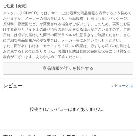
ご注意【免責】
アスクル（LOHACO）では、サイト上に最新の商品情報を表示するよう努めて
おりますが、メーカーの都合等により、商品規格・仕様（容量、パッケージ、
原材料、原産国など）が変更される場合がございます。このため、実際にお届
けする商品とサイト上の商品情報の表記が異なる場合がございますので、ご使
用前には必ずお届けした商品の商品ラベルや注意書きをご確認ください。さら
に詳細な商品情報が必要な場合は、メーカー等にお問い合わせください。
また、商品名における「セット」や「箱」の表記は、必ずしも箱でのお届けを
お約束するものではありません。お届け形態は倉庫の在庫状況等により異なる
場合がございます。あらかじめご了承ください。
商品情報の誤りを報告する
レビュー
レビューとは
投稿されたレビューはまだありません。