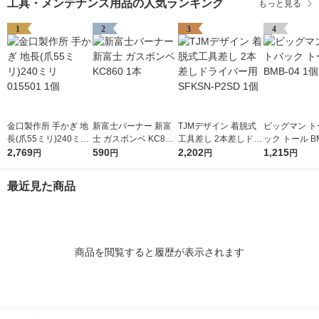
工具・メンテナンス用品の人気ランキング
もっと見る
1
2
3
4
金口製作所 手かぎ 地
新富士バーナー 新富
TJMデザイン 着脱式
ビッグマン ト
長(爪55ミリ)240ミリ
士 ガスボンベ KC860
工具差し 2本差しドラ
ック トール BM
015501 1個
2,769
1本
590
イバー用 SFKSN-P2S
2,202
個
1,215
円
円
円
円
D 1個
最近見た商品
商品を閲覧すると履歴が表示されます