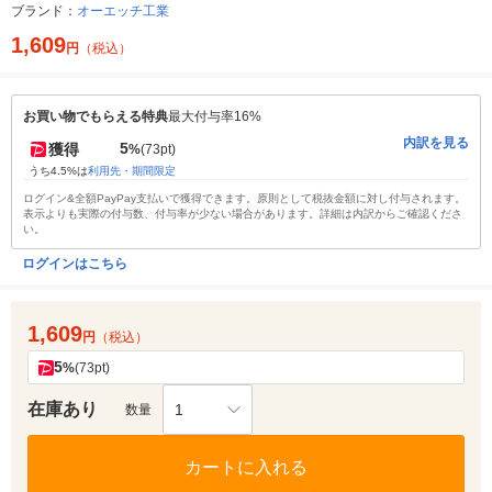
ブランド：
オーエッチ工業
1,609
円
（税込）
お買い物でもらえる特典
最大付与率16%
内訳を見る
5
獲得
%
(73pt)
うち4.5%は
利用先・期間限定
ログイン&全額PayPay支払いで獲得できます。原則として税抜金額に対し付与されます。
表示よりも実際の付与数、付与率が少ない場合があります。詳細は内訳からご確認くださ
い。
ログインはこちら
1,609
円
（税込）
5
%
(73pt)
在庫あり
1
数量
カートに入れる