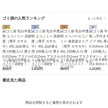
ゴミ袋の人気ランキング
もっと見る
1
2
3
4
ゴミ袋 乳白半透明 エ
ゴミ袋 乳白半透明 エ
ゴミ袋 乳白半透明 ス
ゴミ袋 半透明
コノミー 高密度（薄
コノミー 高密度（薄
ーパーエコノミー 省
付き BOXタイプ
手 カサカサ）45L 詰
926
手 カサカサ）45L 詰
1,832
資源タイプ（薄手 カ
660
厚さ0.015mm
1,219
円
円
円
円
め替え用 100枚入×1
め替え用 100枚入×2
サカサ）45L 100枚入
00枚入）（イ
厚さ0.012mm アスク
厚さ0.012mm アスク
×1 厚さ0.011mm アス
シ） オリジナ
最近見た商品
ル（イチオシ） オリ
ル（イチオシ） オリ
クル （イチオシ） オ
ジナル
ジナル
リジナル
商品を閲覧すると履歴が表示されます