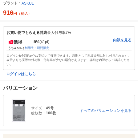
ブランド：
ASKUL
916
円
（税込）
お買い物でもらえる特典
最大付与率7%
内訳を見る
5
獲得
%
(41pt)
うち4.5%は
利用先・期間限定
ログイン&全額PayPay支払いで獲得できます。原則として税抜金額に対し付与されます。
表示よりも実際の付与数、付与率が少ない場合があります。詳細は内訳からご確認くださ
い。
ログインはこちら
バリエーション
サイズ：
45号
すべてのバリエーションを見る
総枚数：
100枚