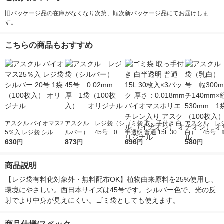
旧パッケージ品の在庫がなくなり次第、順次新パッケージ品にてお届けしま
す。
こちらの商品もおすすめ
アスクル バイオマス2
アスクル レジ袋（シ
ゴミ袋 取っ手付き 白
アスクル レ
5％入 レジ袋 シルバ
ルバー） 45号 0.0
半透明 普通 15L 30枚
白） 45号 幅
ー 20号 1袋（100枚
630
2mm厚 1袋（100枚
873
入×3パック 厚さ：0.0
696
m×マチ140m
580
円
円
円
円
入） オリジナル
入） オリジナル
18mm バイオマスポ
0mm 1袋（1
リエチレン入り アス
入）（イチオシ
商品説明
クル （イチオシ） オ
リジナル
リジナル
【レジ袋有料化対象外・無料配布OK】植物由来原料を25%使用し、
環境にやさしい。西日本サイズは45号です。シルバー色で、光の反
射でより中身が見えにくい。ゴミ袋としても使えます。