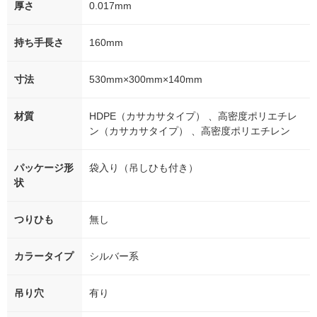
厚さ
0.017mm
持ち手長さ
160mm
寸法
530mm×300mm×140mm
材質
HDPE（カサカサタイプ） 、高密度ポリエチレ
ン（カサカサタイプ） 、高密度ポリエチレン
パッケージ形
袋入り（吊しひも付き）
状
つりひも
無し
カラータイプ
シルバー系
吊り穴
有り