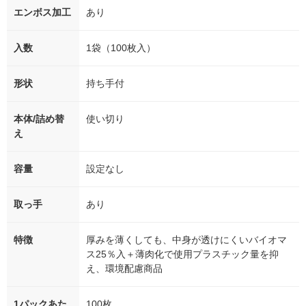
エンボス加工
あり
入数
1袋（100枚入）
形状
持ち手付
本体/詰め替
使い切り
え
容量
設定なし
取っ手
あり
特徴
厚みを薄くしても、中身が透けにくいバイオマ
ス25％入＋薄肉化で使用プラスチック量を抑
え、環境配慮商品
1パックあた
100枚