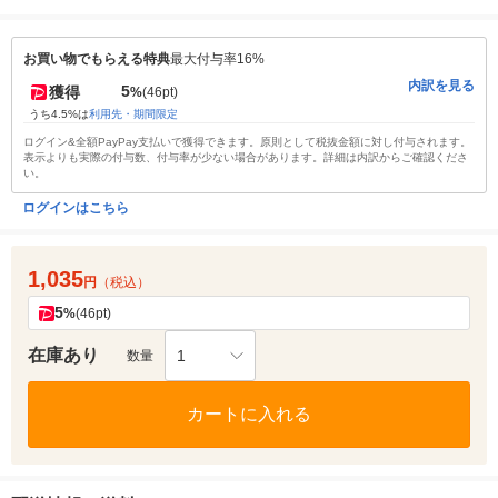
お買い物でもらえる特典
最大付与率16%
内訳を見る
5
獲得
%
(46pt)
うち4.5%は
利用先・期間限定
ログイン&全額PayPay支払いで獲得できます。原則として税抜金額に対し付与されます。
表示よりも実際の付与数、付与率が少ない場合があります。詳細は内訳からご確認くださ
い。
ログインはこちら
1,035
円
（税込）
5
%
(46pt)
在庫あり
1
数量
カートに入れる