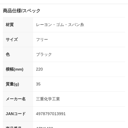
ー）2L ラベルレス 1
本入）
g 1袋 令和7年産 米 木
シュ フィオナ
箱（5本入）（イチオ
徳神糧 オリジナル
ナル 1セット
商品仕様/スペック
シ） オリジナル
個：5個入×2
オリジナル
材質
レーヨン・ゴム・スパン糸
サイズ
フリー
色
ブラック
横幅(mm)
220
質量(g)
35
メーカー名
三重化学工業
JANコード
4978797013991