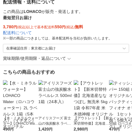
配送情報・送料について
この商品は
LOHACO
が販売・発送します。
最短翌日お届け
3,780
550
無料
円
(税込)以上で基本配送料
円
(税込)
配送料について
※
一部の商品につきましては、基本配送料を当社が負担いたします。
在庫確認住所：東京都にお届け
賞味期限/使用期限・返品について
こちらの商品もおすすめ
【水・ミネラルウォー
アイリスフーズ 富士
【アウトレット】【新
ティッシュペー
ター】LOHACO Wate
山の強炭酸水 ラベル
米切替特価】北海道産
50組 ロハコ
r（ロハコウォータ
490
レス 500ml 1箱（24
1,420
ななつぼし 無洗米 5k
2,980
ルソフトパッ
470
円
円
円
円