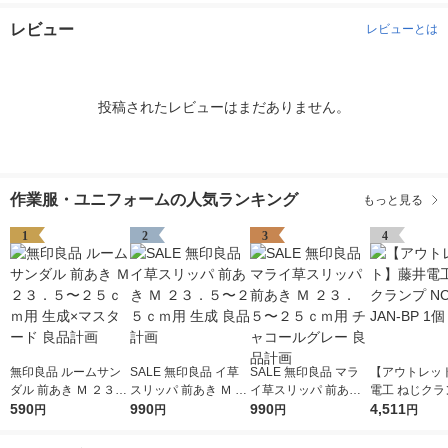
レビュー
レビューとは
投稿されたレビューはまだありません。
作業服・ユニフォームの人気ランキング
もっと見る
1
2
3
4
無印良品 ルームサン
SALE 無印良品 イ草
SALE 無印良品 マラ
【アウトレッ
ダル 前あき Ｍ ２３．
スリッパ 前あき Ｍ ２
イ草スリッパ 前あき
電工 ねじクラ
５〜２５ｃｍ用 生成×
590
３．５〜２５ｃｍ用
990
Ｍ ２３．５〜２５ｃ
990
-43-JAN-BP 
4,511
円
円
円
円
マスタード 良品計画
生成 良品計画
ｍ用 チャコールグレ
ー 良品計画